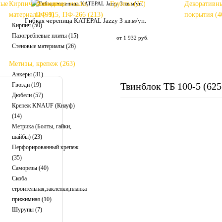
ные
Кирпич, стеновые
Алкидные эмали,
Грунты (27)
Декоративн
материалы (99)
ПФ-115, ПФ-266 (213)
покрытия (4
Гибкая черепица KATEPAL Jazzy 3 кв.м/уп.
Кирпич (50)
Пазогребневые плиты (15)
от 1 932 руб.
Стеновые материалы (26)
Метизы, крепеж (263)
Анкеры (31)
Твинблок ТБ 100-5 (62
Гвозди (19)
Дюбели (57)
Крепеж KNAUF (Кнауф)
(14)
Метрика (Болты, гайки,
шайбы) (23)
Перфорированный крепеж
(35)
Саморезы (40)
Скоба
строительная,заклепки,планка
прижимная (10)
Шурупы (7)