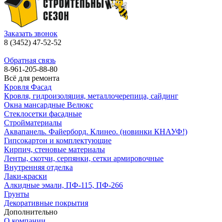
Заказать звонок
8 (3452) 47-52-52
Обратная связь
8-961-205-88-80
Всё для ремонта
Кровля Фасад
Кровля, гидроизоляция, металлочерепица, сайдинг
Окна мансардные Велюкс
Стеклосетки фасадные
Стройматериалы
Аквапанель. Файерборд. Клинео. (новинки КНАУФ!)
Гипсокартон и комплектующие
Кирпич, стеновые материалы
Ленты, скотчи, серпянки, сетки армировочные
Внутренняя отделка
Лаки-краски
Алкидные эмали, ПФ-115, ПФ-266
Грунты
Декоративные покрытия
Дополнительно
О компании