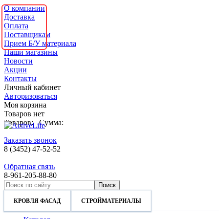
О компании
Доставка
Оплата
Поставщикам
Прием Б/У материала
Наши магазины
Новости
Акции
Контакты
Личный кабинет
Авторизоваться
Моя корзина
Товаров нет
Товаров:
Сумма:
Заказать звонок
8 (3452) 47-52-52
Обратная связь
8-961-205-88-80
КРОВЛЯ ФАСАД
СТРОЙМАТЕРИАЛЫ
ВНУТРЕННЯЯ ОТД
КРОВЛЯ ФАСАД
СТРОЙМАТЕРИАЛЫ