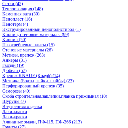
Сетки (42)
Теплоизоляция (148)
Каменная вата (30)
Пенопласт (16)
Пенотерм (4)
Экструдированный пенополистирол (1)
Кирпич, стеновые материалы (99)
Кирпич (50)
Пазогребневые плиты (15)
Стеновые материалы (26)
Метизы, крепеж (263)
Анкеры (31)
Гвозди (19)
Дюбели (57)
Крепеж KNAUF (Кнауф) (14)
Метрика (Болты, гайки, шайбы) (23)
Перфорированный крепеж (35)
Саморезы (40)
Скоба строительная,заклепки,планка прижимная (10)
Шурупы (7)
Внутренняя отделка
Лаки-краски
Лаки-краски
Алкидные эмали, ПФ-115, ПФ-266 (213)
Грунты (27)