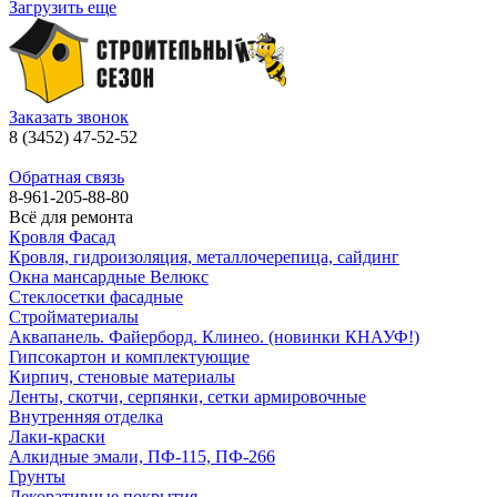
Загрузить еще
Заказать звонок
8 (3452) 47-52-52
Обратная связь
8-961-205-88-80
Всё для ремонта
Кровля Фасад
Кровля, гидроизоляция, металлочерепица, сайдинг
Окна мансардные Велюкс
Стеклосетки фасадные
Стройматериалы
Аквапанель. Файерборд. Клинео. (новинки КНАУФ!)
Гипсокартон и комплектующие
Кирпич, стеновые материалы
Ленты, скотчи, серпянки, сетки армировочные
Внутренняя отделка
Лаки-краски
Алкидные эмали, ПФ-115, ПФ-266
Грунты
Декоративные покрытия