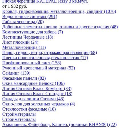
Гибкая черепица KATEPAL Jazzy 3 кв.м/уп.
от 1 932 руб.
Кровля, гидроизоляция, металлочерепица, сайдинг (1076)
Водосточные системы (291)
Гибкая черепица (20)
Доборные элементы кровли, отливы и другие изделия (48)
Комплектующие для забора (7)
Лестницы Чердачные (18)
Лист плоский (24)
Металлочерепица (11)
Паро-, гидро-, ветро, отражающая-изоляция (68)
Пленка полиэтиленовая,стеклопластик (17)
Профилированный лист (158)
Рулонный кровельный материал (52)
Сайдинг (139)
Фасадные панели (82)
Окна мансардные Велюкс (106)
Линия Оптима Класс Комфорт (33)
Линия Оптима Класс Стандарт (18)
Оклады для линии Оптима (48)
Окно-люк для холодных чердаков (4)
Стеклосетки фасадные (10)
Стройматериалы
Стройматериалы
Аквапанель. Файерборд. Клинео. (новинки КНАУФ!) (22)