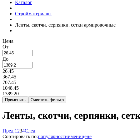
Каталог
Стройматериалы
Ленты, скотчи, серпянки, сетки армировочные
Цена
От
До
26.45
367.45
707.45
1048.45
1389.20
Ленты, скотчи, серпянки, се
Пред.
1
2
3
4
След.
Сортировать по:
популярности
имени
цене