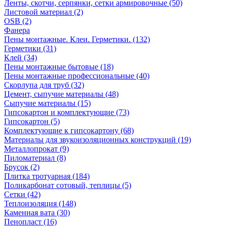
Ленты, скотчи, серпянки, сетки армировочные (50)
Листовой материал (2)
OSB (2)
Фанера
Пены монтажные. Клеи. Герметики. (132)
Герметики (31)
Клей (34)
Пены монтажные бытовые (18)
Пены монтажные профессиональные (40)
Скорлупа для труб (32)
Цемент, сыпучие материалы (48)
Сыпучие материалы (15)
Гипсокартон и комплектующие (73)
Гипсокартон (5)
Комплектующие к гипсокартону (68)
Материалы для звукоизоляционных конструкций (19)
Металлопрокат (9)
Пиломатериал (8)
Брусок (2)
Плитка тротуарная (184)
Поликарбонат сотовый, теплицы (5)
Сетки (42)
Теплоизоляция (148)
Каменная вата (30)
Пенопласт (16)