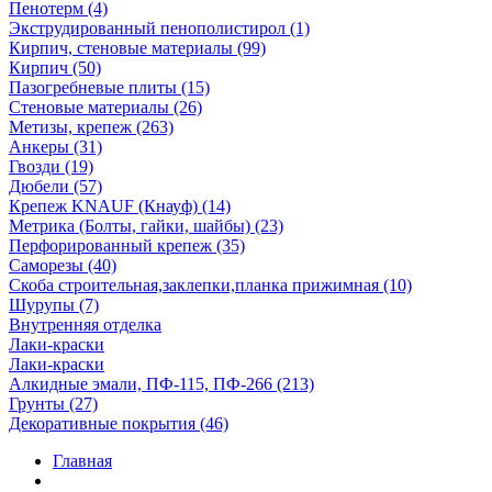
Пенотерм (4)
Экструдированный пенополистирол (1)
Кирпич, стеновые материалы (99)
Кирпич (50)
Пазогребневые плиты (15)
Стеновые материалы (26)
Метизы, крепеж (263)
Анкеры (31)
Гвозди (19)
Дюбели (57)
Крепеж KNAUF (Кнауф) (14)
Метрика (Болты, гайки, шайбы) (23)
Перфорированный крепеж (35)
Саморезы (40)
Скоба строительная,заклепки,планка прижимная (10)
Шурупы (7)
Внутренняя отделка
Лаки-краски
Лаки-краски
Алкидные эмали, ПФ-115, ПФ-266 (213)
Грунты (27)
Декоративные покрытия (46)
Главная