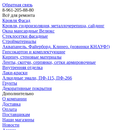
Обратная связь
8-961-205-88-80
Всё для ремонта
Кровля Фасад
Кровля, гидроизоляция, металлочерепица, сайдинг
Окна мансардные Велюкс
Стеклосетки фасадные
Стройматериалы
Аквапанель. Файерборд. Клинео. (новинки КНАУФ!)
Гипсокартон и комплектующие
Кирпич, стеновые материалы
Ленты, скотчи, серпянки, сетки армировочные
Внутренняя отделка
Лаки-краски
Алкидные эмали, ПФ-115, ПФ-266
Грунты
Декоративные покрытия
Дополнительно
О компании
Доставка
Оплата
Поставщикам
Наши магазины
Новости