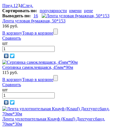
Пред.
1
2
3
4
След.
Сортировать по:
популярности
имени
цене
Выводить по:
16
Лента угловая бумажная, 50*153
166 руб.
В корзину
Товар в корзине
Сравнить
шт
Серпянка самоклеящаяся, 45мм*90м
115 руб.
В корзину
Товар в корзине
Сравнить
шт
Лента уплотнительная Кнауф (Knauf) Дихтунгсбанд,
70мм*30м