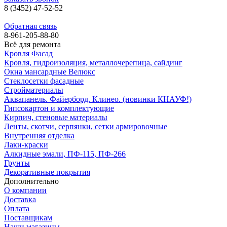
8 (3452) 47-52-52
Обратная связь
8-961-205-88-80
Всё для ремонта
Кровля Фасад
Кровля, гидроизоляция, металлочерепица, сайдинг
Окна мансардные Велюкс
Стеклосетки фасадные
Стройматериалы
Аквапанель. Файерборд. Клинео. (новинки КНАУФ!)
Гипсокартон и комплектующие
Кирпич, стеновые материалы
Ленты, скотчи, серпянки, сетки армировочные
Внутренняя отделка
Лаки-краски
Алкидные эмали, ПФ-115, ПФ-266
Грунты
Декоративные покрытия
Дополнительно
О компании
Доставка
Оплата
Поставщикам
Наши магазины