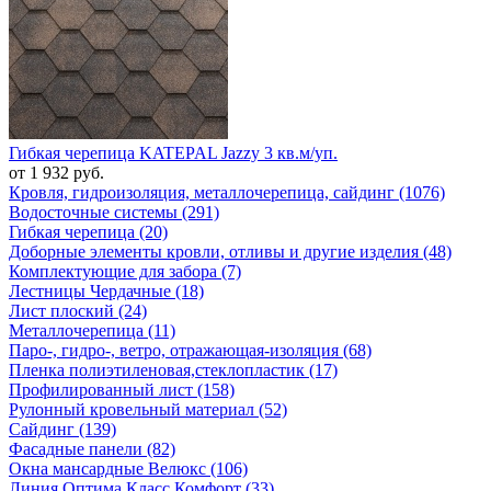
Гибкая черепица KATEPAL Jazzy 3 кв.м/уп.
от 1 932 руб.
Кровля, гидроизоляция, металлочерепица, сайдинг (1076)
Водосточные системы (291)
Гибкая черепица (20)
Доборные элементы кровли, отливы и другие изделия (48)
Комплектующие для забора (7)
Лестницы Чердачные (18)
Лист плоский (24)
Металлочерепица (11)
Паро-, гидро-, ветро, отражающая-изоляция (68)
Пленка полиэтиленовая,стеклопластик (17)
Профилированный лист (158)
Рулонный кровельный материал (52)
Сайдинг (139)
Фасадные панели (82)
Окна мансардные Велюкс (106)
Линия Оптима Класс Комфорт (33)