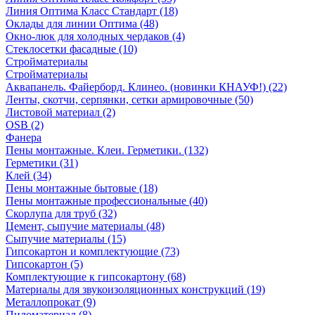
Линия Оптима Класс Стандарт (18)
Оклады для линии Оптима (48)
Окно-люк для холодных чердаков (4)
Стеклосетки фасадные (10)
Стройматериалы
Стройматериалы
Аквапанель. Файерборд. Клинео. (новинки КНАУФ!) (22)
Ленты, скотчи, серпянки, сетки армировочные (50)
Листовой материал (2)
OSB (2)
Фанера
Пены монтажные. Клеи. Герметики. (132)
Герметики (31)
Клей (34)
Пены монтажные бытовые (18)
Пены монтажные профессиональные (40)
Скорлупа для труб (32)
Цемент, сыпучие материалы (48)
Сыпучие материалы (15)
Гипсокартон и комплектующие (73)
Гипсокартон (5)
Комплектующие к гипсокартону (68)
Материалы для звукоизоляционных конструкций (19)
Металлопрокат (9)
Пиломатериал (8)