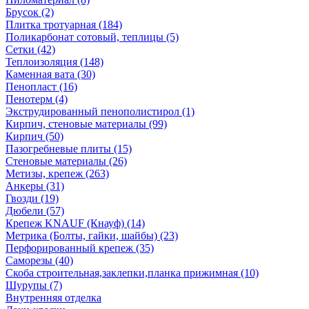
Брусок (2)
Плитка тротуарная (184)
Поликарбонат сотовый, теплицы (5)
Сетки (42)
Теплоизоляция (148)
Каменная вата (30)
Пенопласт (16)
Пенотерм (4)
Экструдированный пенополистирол (1)
Кирпич, стеновые материалы (99)
Кирпич (50)
Пазогребневые плиты (15)
Стеновые материалы (26)
Метизы, крепеж (263)
Анкеры (31)
Гвозди (19)
Дюбели (57)
Крепеж KNAUF (Кнауф) (14)
Метрика (Болты, гайки, шайбы) (23)
Перфорированный крепеж (35)
Саморезы (40)
Скоба строительная,заклепки,планка прижимная (10)
Шурупы (7)
Внутренняя отделка