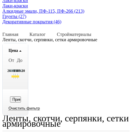
Лаки-краски
Лаки-краски
Алкидные эмали, ПФ-115, ПФ-266 (213)
Грунты (27)
Декоративные покрытия (46)
Главная
Каталог
Стройматериалы
Ленты, скотчи, серпянки, сетки армировочные
Цена
От
До
26.45
367.45
707.45
1048.45
1389.20
Ленты, скотчи, серпянки, сетки
армировочные