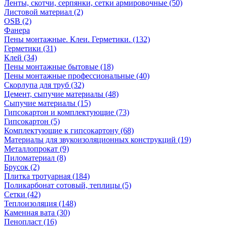
Ленты, скотчи, серпянки, сетки армировочные (50)
Листовой материал (2)
OSB (2)
Фанера
Пены монтажные. Клеи. Герметики. (132)
Герметики (31)
Клей (34)
Пены монтажные бытовые (18)
Пены монтажные профессиональные (40)
Скорлупа для труб (32)
Цемент, сыпучие материалы (48)
Сыпучие материалы (15)
Гипсокартон и комплектующие (73)
Гипсокартон (5)
Комплектующие к гипсокартону (68)
Материалы для звукоизоляционных конструкций (19)
Металлопрокат (9)
Пиломатериал (8)
Брусок (2)
Плитка тротуарная (184)
Поликарбонат сотовый, теплицы (5)
Сетки (42)
Теплоизоляция (148)
Каменная вата (30)
Пенопласт (16)