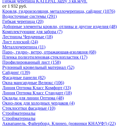
Гибкая черепица KATEPAL Jazzy 3 кв.м/уп.
от 1 932 руб.
Кровля, гидроизоляция, металлочерепица, сайдинг (1076)
Водосточные системы (291)
Гибкая черепица (20)
Доборные элементы кровли, отливы и другие изделия (48)
Комплектующие для забора (7)
Лестницы Чердачные (18)
Лист плоский (24)
Металлочерепица (11)
Паро-, гидро-, ветро, отражающая-изоляция (68)
Пленка полиэтиленовая,стеклопластик (17)
Профилированный лист (158)
Рулонный кровельный материал (52)
Сайдинг (139)
Фасадные панели (82)
Окна мансардные Велюкс (106)
Линия Оптима Класс Комфорт (33)
Линия Оптима Класс Стандарт (18)
Оклады для линии Оптима (48)
Окно-люк для холодных чердаков (4)
Стеклосетки фасадные (10)
Стройматериалы
Стройматериалы
Аквапанель. Файерборд. Клинео. (новинки КНАУФ!) (22)