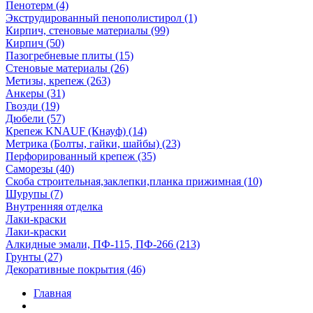
Пенотерм (4)
Экструдированный пенополистирол (1)
Кирпич, стеновые материалы (99)
Кирпич (50)
Пазогребневые плиты (15)
Стеновые материалы (26)
Метизы, крепеж (263)
Анкеры (31)
Гвозди (19)
Дюбели (57)
Крепеж KNAUF (Кнауф) (14)
Метрика (Болты, гайки, шайбы) (23)
Перфорированный крепеж (35)
Саморезы (40)
Скоба строительная,заклепки,планка прижимная (10)
Шурупы (7)
Внутренняя отделка
Лаки-краски
Лаки-краски
Алкидные эмали, ПФ-115, ПФ-266 (213)
Грунты (27)
Декоративные покрытия (46)
Главная