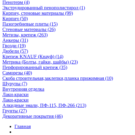
Пенотерм (4)
Экструдированный пенополистирол (1)
Кирпич, стеновые материалы (99)
Кирпич (50)
Пазогребневые плиты (15)
Стеновые материалы (26)
Метизы, крепеж (263)
Анкеры (31)
Гвозди (19)
Дюбели (57)
Крепеж KNAUF (Кнауф) (14)
Метрика (Болты, гайки, шайбы) (23)
Перфорированный крепеж (35)
Саморезы (40)
Скоба строительная,заклепки,планка прижимная (10)
Шурупы (7)
Внутренняя отделка
Лаки-краски
Лаки-краски
Алкидные эмали, ПФ-115, ПФ-266 (213)
Грунты (27)
Декоративные покрытия (46)
Главная