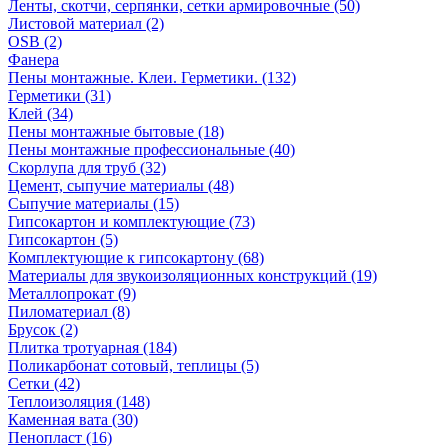
Ленты, скотчи, серпянки, сетки армировочные (50)
Листовой материал (2)
OSB (2)
Фанера
Пены монтажные. Клеи. Герметики. (132)
Герметики (31)
Клей (34)
Пены монтажные бытовые (18)
Пены монтажные профессиональные (40)
Скорлупа для труб (32)
Цемент, сыпучие материалы (48)
Сыпучие материалы (15)
Гипсокартон и комплектующие (73)
Гипсокартон (5)
Комплектующие к гипсокартону (68)
Материалы для звукоизоляционных конструкций (19)
Металлопрокат (9)
Пиломатериал (8)
Брусок (2)
Плитка тротуарная (184)
Поликарбонат сотовый, теплицы (5)
Сетки (42)
Теплоизоляция (148)
Каменная вата (30)
Пенопласт (16)