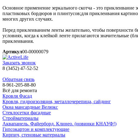
Основное применение зеркального скотча - это приклеивание 
пластиковых бордюров и плинтусов;для приклеивания картинок,
многих других случаях.
Перед приклеиванием ленты желательно, чтобы поверхности б
условиях, когда к клейкой ленте прилагаются значительные (бл
приклеивания.
Артикул
00-00000079
Заказать звонок
8 (3452) 47-52-52
Обратная связь
8-961-205-88-80
Всё для ремонта
Кровля Фасад
Кровля, гидроизоляция, металлочерепица, сайдинг
Окна мансардные Велюкс
Стеклосетки фасадные
Стройматериалы
Аквапанель. Файерборд. Клинео. (новинки КНАУФ!)
Гипсокартон и комплектующие
Кирпич, стеновые материалы