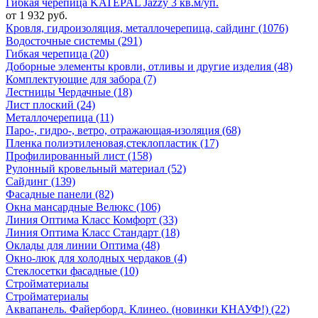
Гибкая черепица KATEPAL Jazzy 3 кв.м/уп.
от 1 932 руб.
Кровля, гидроизоляция, металлочерепица, сайдинг (1076)
Водосточные системы (291)
Гибкая черепица (20)
Доборные элементы кровли, отливы и другие изделия (48)
Комплектующие для забора (7)
Лестницы Чердачные (18)
Лист плоский (24)
Металлочерепица (11)
Паро-, гидро-, ветро, отражающая-изоляция (68)
Пленка полиэтиленовая,стеклопластик (17)
Профилированный лист (158)
Рулонный кровельный материал (52)
Сайдинг (139)
Фасадные панели (82)
Окна мансардные Велюкс (106)
Линия Оптима Класс Комфорт (33)
Линия Оптима Класс Стандарт (18)
Оклады для линии Оптима (48)
Окно-люк для холодных чердаков (4)
Стеклосетки фасадные (10)
Стройматериалы
Стройматериалы
Аквапанель. Файерборд. Клинео. (новинки КНАУФ!) (22)