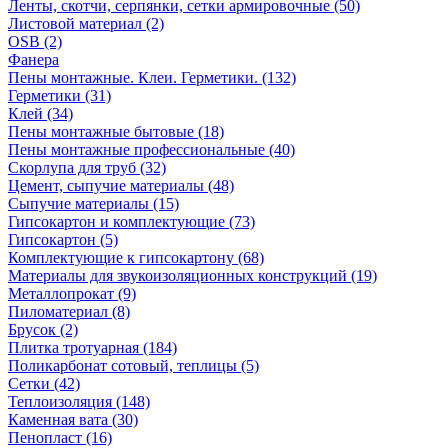
Ленты, скотчи, серпянки, сетки армировочные (50)
Листовой материал (2)
OSB (2)
Фанера
Пены монтажные. Клеи. Герметики. (132)
Герметики (31)
Клей (34)
Пены монтажные бытовые (18)
Пены монтажные профессиональные (40)
Скорлупа для труб (32)
Цемент, сыпучие материалы (48)
Сыпучие материалы (15)
Гипсокартон и комплектующие (73)
Гипсокартон (5)
Комплектующие к гипсокартону (68)
Материалы для звукоизоляционных конструкций (19)
Металлопрокат (9)
Пиломатериал (8)
Брусок (2)
Плитка тротуарная (184)
Поликарбонат сотовый, теплицы (5)
Сетки (42)
Теплоизоляция (148)
Каменная вата (30)
Пенопласт (16)