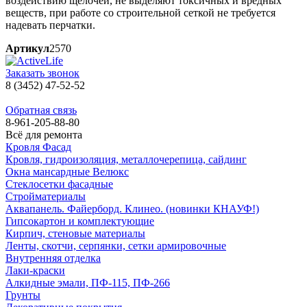
воздействию щелочей, не выделяют токсичных и вредных
веществ, при работе со строительной сеткой не требуется
надевать перчатки.
Артикул
2570
Заказать звонок
8 (3452) 47-52-52
Обратная связь
8-961-205-88-80
Всё для ремонта
Кровля Фасад
Кровля, гидроизоляция, металлочерепица, сайдинг
Окна мансардные Велюкс
Стеклосетки фасадные
Стройматериалы
Аквапанель. Файерборд. Клинео. (новинки КНАУФ!)
Гипсокартон и комплектующие
Кирпич, стеновые материалы
Ленты, скотчи, серпянки, сетки армировочные
Внутренняя отделка
Лаки-краски
Алкидные эмали, ПФ-115, ПФ-266
Грунты