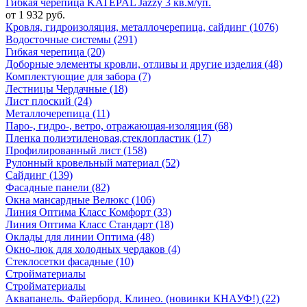
Гибкая черепица KATEPAL Jazzy 3 кв.м/уп.
от 1 932 руб.
Кровля, гидроизоляция, металлочерепица, сайдинг (1076)
Водосточные системы (291)
Гибкая черепица (20)
Доборные элементы кровли, отливы и другие изделия (48)
Комплектующие для забора (7)
Лестницы Чердачные (18)
Лист плоский (24)
Металлочерепица (11)
Паро-, гидро-, ветро, отражающая-изоляция (68)
Пленка полиэтиленовая,стеклопластик (17)
Профилированный лист (158)
Рулонный кровельный материал (52)
Сайдинг (139)
Фасадные панели (82)
Окна мансардные Велюкс (106)
Линия Оптима Класс Комфорт (33)
Линия Оптима Класс Стандарт (18)
Оклады для линии Оптима (48)
Окно-люк для холодных чердаков (4)
Стеклосетки фасадные (10)
Стройматериалы
Стройматериалы
Аквапанель. Файерборд. Клинео. (новинки КНАУФ!) (22)