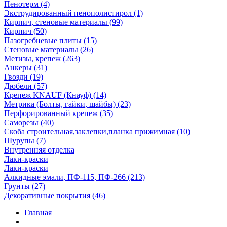
Пенотерм (4)
Экструдированный пенополистирол (1)
Кирпич, стеновые материалы (99)
Кирпич (50)
Пазогребневые плиты (15)
Стеновые материалы (26)
Метизы, крепеж (263)
Анкеры (31)
Гвозди (19)
Дюбели (57)
Крепеж KNAUF (Кнауф) (14)
Метрика (Болты, гайки, шайбы) (23)
Перфорированный крепеж (35)
Саморезы (40)
Скоба строительная,заклепки,планка прижимная (10)
Шурупы (7)
Внутренняя отделка
Лаки-краски
Лаки-краски
Алкидные эмали, ПФ-115, ПФ-266 (213)
Грунты (27)
Декоративные покрытия (46)
Главная