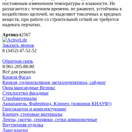
постоянным изменением температуры и влажности. Не
разлагаются с течением времени, не ржавеют, устойчивы к
воздействию щелочей, не выделяют токсичных и вредных
веществ, при работе со строительной сеткой не требуется
надевать перчатки.
Артикул
2567
Заказать звонок
8 (3452) 47-52-52
Обратная связь
8-961-205-88-80
Всё для ремонта
Кровля Фасад
Кровля, гидроизоляция, металлочерепица, сайдинг
Окна мансардные Велюкс
Стеклосетки фасадные
Стройматериалы
Аквапанель. Файерборд. Клинео. (новинки КНАУФ!)
Гипсокартон и комплектующие
Кирпич, стеновые материалы
Ленты, скотчи, серпянки, сетки армировочные
Внутренняя отделка
Лаки-краски