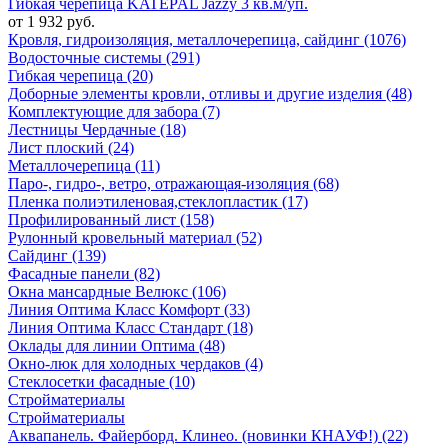
Гибкая черепица KATEPAL Jazzy 3 кв.м/уп.
от 1 932 руб.
Кровля, гидроизоляция, металлочерепица, сайдинг (1076)
Водосточные системы (291)
Гибкая черепица (20)
Доборные элементы кровли, отливы и другие изделия (48)
Комплектующие для забора (7)
Лестницы Чердачные (18)
Лист плоский (24)
Металлочерепица (11)
Паро-, гидро-, ветро, отражающая-изоляция (68)
Пленка полиэтиленовая,стеклопластик (17)
Профилированный лист (158)
Рулонный кровельный материал (52)
Сайдинг (139)
Фасадные панели (82)
Окна мансардные Велюкс (106)
Линия Оптима Класс Комфорт (33)
Линия Оптима Класс Стандарт (18)
Оклады для линии Оптима (48)
Окно-люк для холодных чердаков (4)
Стеклосетки фасадные (10)
Стройматериалы
Стройматериалы
Аквапанель. Файерборд. Клинео. (новинки КНАУФ!) (22)