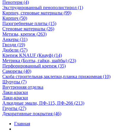
Пенотерм (4)
Экструдированный пенополистирол (1)
Кирпич, стеновые материалы (99)
Кирпич (50)
Пазогребневые плиты (15)
Стеновые материалы (26)
Метизы, крепеж (263)
Анкеры (31)
Гвозди (19)
Дюбели (57)
Крепеж KNAUF (Кнауф) (14)
Метрика (Болты, гайки, шайбы) (23)
Перфорированный крепеж (35)
Саморезы (40)
Скоба строительная,заклепки,планка прижимная (10)
Шурупы (7)
Внутренняя отделка
Лаки-краски
Лаки-краски
Алкидные эмали, ПФ-115, ПФ-266 (213)
Грунты (27)
Декоративные покрытия (46)
Главная