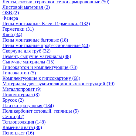
Ленты, скотчи, серпянки, сетки армировочные (50)
Листовой материал (2)
OSB (2)
Фанера
Пены монтажные. Клеи. Герметики. (132)
Герметики (31)
Клей (34)
Пены монтажные бытовые (18)
Пены монтажные профессиональные (40)
Скорлупа для труб (32)
Цемент, сыпучие материалы (48)
Сыпучие материалы (15)
Гипсокартон и комплектующие (73)
Гипсокартон (5)
Комплектующие к гипсокартону (68)
Материалы для звукоизоляционных конструкций (19)
Металлопрокат (9)
Пиломатериал (8)
Брусок (2)
Плитка тротуарная (184)
Поликарбонат сотовый, теплицы (5)
Сетки (42)
Теплоизоляция (148)
Каменная вата (30)
Пенопласт (16)