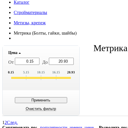
Каталог
Стройматериалы
Метизы, крепеж
Метрика (Болты, гайки, шайбы)
Метрика 
Цена
От
До
0.15
5.15
10.15
16.15
20.93
1
2
След.
Сортировать по:
популярности
имени
цене
Выводить по: