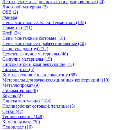
Ленты, скотчи, серпянки, сетки армировочные (50)
Листовой материал (2)
OSB (2)
Фанера
Пены монтажные. Клеи. Герметики. (132)
Герметики (31)
Клей (34)
Пены монтажные бытовые (18)
Пены монтажные профессиональные (40)
Скорлупа для труб (32)
Цемент, сыпучие материалы (48)
Сыпучие материалы (15)
Гипсокартон и комплектующие (73)
Гипсокартон (5)
Комплектующие к гипсокартону (68)
Материалы для звукоизоляционных конструкций (19)
Металлопрокат (9)
Пиломатериал (8)
Брусок (2)
Плитка тротуарная (184)
Поликарбонат сотовый, теплицы (5)
Сетки (42)
Теплоизоляция (148)
Каменная вата (30)
Пенопласт (16)