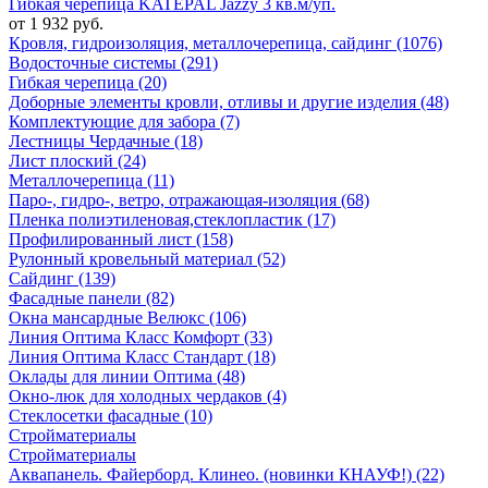
Гибкая черепица KATEPAL Jazzy 3 кв.м/уп.
от 1 932 руб.
Кровля, гидроизоляция, металлочерепица, сайдинг (1076)
Водосточные системы (291)
Гибкая черепица (20)
Доборные элементы кровли, отливы и другие изделия (48)
Комплектующие для забора (7)
Лестницы Чердачные (18)
Лист плоский (24)
Металлочерепица (11)
Паро-, гидро-, ветро, отражающая-изоляция (68)
Пленка полиэтиленовая,стеклопластик (17)
Профилированный лист (158)
Рулонный кровельный материал (52)
Сайдинг (139)
Фасадные панели (82)
Окна мансардные Велюкс (106)
Линия Оптима Класс Комфорт (33)
Линия Оптима Класс Стандарт (18)
Оклады для линии Оптима (48)
Окно-люк для холодных чердаков (4)
Стеклосетки фасадные (10)
Стройматериалы
Стройматериалы
Аквапанель. Файерборд. Клинео. (новинки КНАУФ!) (22)