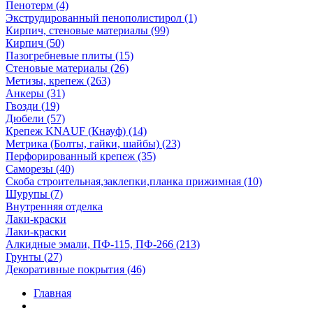
Пенотерм (4)
Экструдированный пенополистирол (1)
Кирпич, стеновые материалы (99)
Кирпич (50)
Пазогребневые плиты (15)
Стеновые материалы (26)
Метизы, крепеж (263)
Анкеры (31)
Гвозди (19)
Дюбели (57)
Крепеж KNAUF (Кнауф) (14)
Метрика (Болты, гайки, шайбы) (23)
Перфорированный крепеж (35)
Саморезы (40)
Скоба строительная,заклепки,планка прижимная (10)
Шурупы (7)
Внутренняя отделка
Лаки-краски
Лаки-краски
Алкидные эмали, ПФ-115, ПФ-266 (213)
Грунты (27)
Декоративные покрытия (46)
Главная