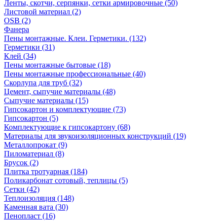
Ленты, скотчи, серпянки, сетки армировочные (50)
Листовой материал (2)
OSB (2)
Фанера
Пены монтажные. Клеи. Герметики. (132)
Герметики (31)
Клей (34)
Пены монтажные бытовые (18)
Пены монтажные профессиональные (40)
Скорлупа для труб (32)
Цемент, сыпучие материалы (48)
Сыпучие материалы (15)
Гипсокартон и комплектующие (73)
Гипсокартон (5)
Комплектующие к гипсокартону (68)
Материалы для звукоизоляционных конструкций (19)
Металлопрокат (9)
Пиломатериал (8)
Брусок (2)
Плитка тротуарная (184)
Поликарбонат сотовый, теплицы (5)
Сетки (42)
Теплоизоляция (148)
Каменная вата (30)
Пенопласт (16)