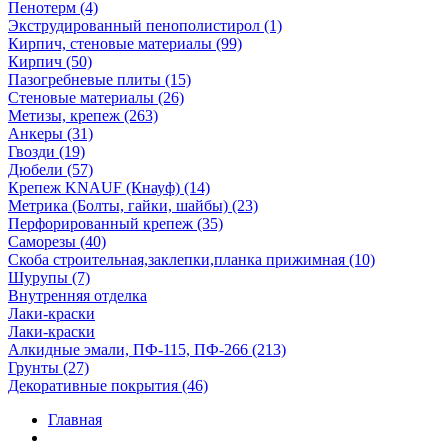
Пенотерм (4)
Экструдированный пенополистирол (1)
Кирпич, стеновые материалы (99)
Кирпич (50)
Пазогребневые плиты (15)
Стеновые материалы (26)
Метизы, крепеж (263)
Анкеры (31)
Гвозди (19)
Дюбели (57)
Крепеж KNAUF (Кнауф) (14)
Метрика (Болты, гайки, шайбы) (23)
Перфорированный крепеж (35)
Саморезы (40)
Скоба строительная,заклепки,планка прижимная (10)
Шурупы (7)
Внутренняя отделка
Лаки-краски
Лаки-краски
Алкидные эмали, ПФ-115, ПФ-266 (213)
Грунты (27)
Декоративные покрытия (46)
Главная