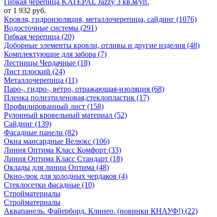
Гибкая черепица KATEPAL Jazzy 3 кв.м/уп.
от 1 932 руб.
Кровля, гидроизоляция, металлочерепица, сайдинг (1076)
Водосточные системы (291)
Гибкая черепица (20)
Доборные элементы кровли, отливы и другие изделия (48)
Комплектующие для забора (7)
Лестницы Чердачные (18)
Лист плоский (24)
Металлочерепица (11)
Паро-, гидро-, ветро, отражающая-изоляция (68)
Пленка полиэтиленовая,стеклопластик (17)
Профилированный лист (158)
Рулонный кровельный материал (52)
Сайдинг (139)
Фасадные панели (82)
Окна мансардные Велюкс (106)
Линия Оптима Класс Комфорт (33)
Линия Оптима Класс Стандарт (18)
Оклады для линии Оптима (48)
Окно-люк для холодных чердаков (4)
Стеклосетки фасадные (10)
Стройматериалы
Стройматериалы
Аквапанель. Файерборд. Клинео. (новинки КНАУФ!) (22)