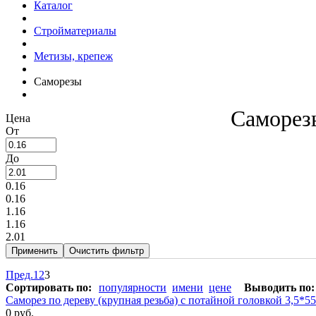
Каталог
Стройматериалы
Метизы, крепеж
Саморезы
Саморез
Цена
От
До
0.16
0.16
1.16
1.16
2.01
Пред.
1
2
3
Сортировать по:
популярности
имени
цене
Выводить по:
Саморез по дереву (крупная резьба) с потайной головкой 3,5*
0 руб.