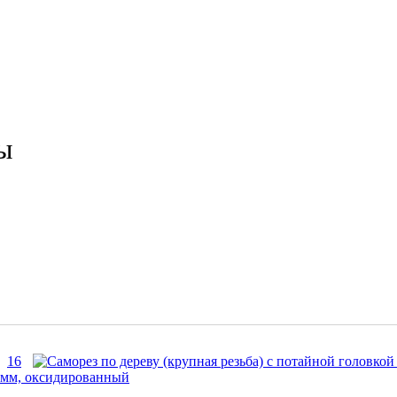
ы
16
55мм, оксидированный