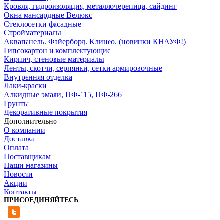
Кровля, гидроизоляция, металлочерепица, сайдинг
Окна мансардные Велюкс
Стеклосетки фасадные
Стройматериалы
Аквапанель. Файерборд. Клинео. (новинки КНАУФ!)
Гипсокартон и комплектующие
Кирпич, стеновые материалы
Ленты, скотчи, серпянки, сетки армировочные
Внутренняя отделка
Лаки-краски
Алкидные эмали, ПФ-115, ПФ-266
Грунты
Декоративные покрытия
Дополнительно
О компании
Доставка
Оплата
Поставщикам
Наши магазины
Новости
Акции
Контакты
ПРИСОЕДИНЯЙТЕСЬ