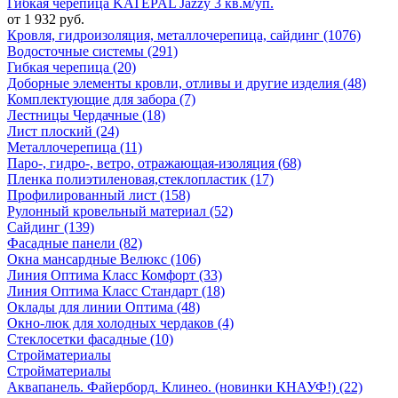
Гибкая черепица KATEPAL Jazzy 3 кв.м/уп.
от 1 932 руб.
Кровля, гидроизоляция, металлочерепица, сайдинг (1076)
Водосточные системы (291)
Гибкая черепица (20)
Доборные элементы кровли, отливы и другие изделия (48)
Комплектующие для забора (7)
Лестницы Чердачные (18)
Лист плоский (24)
Металлочерепица (11)
Паро-, гидро-, ветро, отражающая-изоляция (68)
Пленка полиэтиленовая,стеклопластик (17)
Профилированный лист (158)
Рулонный кровельный материал (52)
Сайдинг (139)
Фасадные панели (82)
Окна мансардные Велюкс (106)
Линия Оптима Класс Комфорт (33)
Линия Оптима Класс Стандарт (18)
Оклады для линии Оптима (48)
Окно-люк для холодных чердаков (4)
Стеклосетки фасадные (10)
Стройматериалы
Стройматериалы
Аквапанель. Файерборд. Клинео. (новинки КНАУФ!) (22)