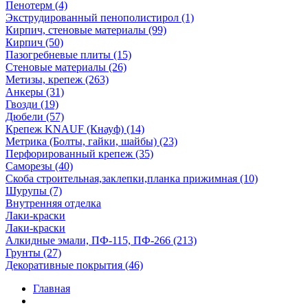
Пенотерм (4)
Экструдированный пенополистирол (1)
Кирпич, стеновые материалы (99)
Кирпич (50)
Пазогребневые плиты (15)
Стеновые материалы (26)
Метизы, крепеж (263)
Анкеры (31)
Гвозди (19)
Дюбели (57)
Крепеж KNAUF (Кнауф) (14)
Метрика (Болты, гайки, шайбы) (23)
Перфорированный крепеж (35)
Саморезы (40)
Скоба строительная,заклепки,планка прижимная (10)
Шурупы (7)
Внутренняя отделка
Лаки-краски
Лаки-краски
Алкидные эмали, ПФ-115, ПФ-266 (213)
Грунты (27)
Декоративные покрытия (46)
Главная