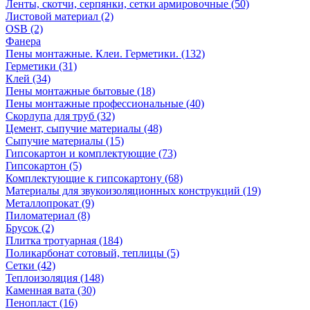
Ленты, скотчи, серпянки, сетки армировочные (50)
Листовой материал (2)
OSB (2)
Фанера
Пены монтажные. Клеи. Герметики. (132)
Герметики (31)
Клей (34)
Пены монтажные бытовые (18)
Пены монтажные профессиональные (40)
Скорлупа для труб (32)
Цемент, сыпучие материалы (48)
Сыпучие материалы (15)
Гипсокартон и комплектующие (73)
Гипсокартон (5)
Комплектующие к гипсокартону (68)
Материалы для звукоизоляционных конструкций (19)
Металлопрокат (9)
Пиломатериал (8)
Брусок (2)
Плитка тротуарная (184)
Поликарбонат сотовый, теплицы (5)
Сетки (42)
Теплоизоляция (148)
Каменная вата (30)
Пенопласт (16)