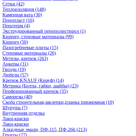
Сетки (42)
Теплоизоляция (148)
Каменная вата (30)
Пенопласт (16)
Пенотерм (4)
Экструдированный пенополистирол (1)
Кирпич, стеновые материалы (99)
Кирпич (50)
Пазогребневые плиты (15)
Стеновые материалы (26)
Метизы, крепеж (263)
Анкеры (31)
Гвозди (19)
Дюбели (57)
Крепеж KNAUF (Кнауф) (14)
Метрика (Болты, гайки, шайбы) (23)
Перфорированный крепеж (35)
Саморезы (40)
Скоба строительная,заклепки,планка прижимная (10)
Шурупы (7)
Внутренняя отделка
Лаки-краски
Лаки-краски
Алкидные эмали, ПФ-115, ПФ-266 (213)
Грунты (27)