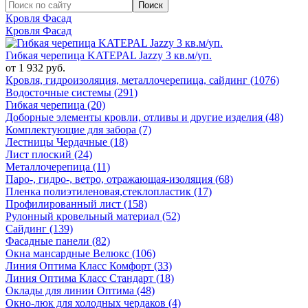
Кровля Фасад
Кровля Фасад
Гибкая черепица KATEPAL Jazzy 3 кв.м/уп.
от 1 932 руб.
Кровля, гидроизоляция, металлочерепица, сайдинг (1076)
Водосточные системы (291)
Гибкая черепица (20)
Доборные элементы кровли, отливы и другие изделия (48)
Комплектующие для забора (7)
Лестницы Чердачные (18)
Лист плоский (24)
Металлочерепица (11)
Паро-, гидро-, ветро, отражающая-изоляция (68)
Пленка полиэтиленовая,стеклопластик (17)
Профилированный лист (158)
Рулонный кровельный материал (52)
Сайдинг (139)
Фасадные панели (82)
Окна мансардные Велюкс (106)
Линия Оптима Класс Комфорт (33)
Линия Оптима Класс Стандарт (18)
Оклады для линии Оптима (48)
Окно-люк для холодных чердаков (4)