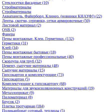
Стеклосетки фасадные (10)
Стройматериалы
Стройматериалы
Аквапанель. Файерборд. Клинео. (новинки КНАУФ!) (22)
Ленты, скотчи, серпянки, сетки армировочные (50)
Листовой материал (2)
OSB (2)
Фанера
Пены монтажные. Клеи. Герметики. (132)
Герметики (31)
Клей (34)
Пены монтажные бытовые (18)
Пены монтажные профессиональные (40)
Скорлупа для труб (32)
Цемент, сыпучие материалы (48)
Сыпучие материалы (15)
Гипсокартон и комплектующие (73)
Гипсокартон (5)
Комплектующие к гипсокартону (68)
Материалы для звукоизоляционных конструкций (19)
Металлопрокат (9)
Пиломатериал (8)
Брусок (2)
Плитка тротуарная (184)
Поликарбонат сотовый, теплицы (5)