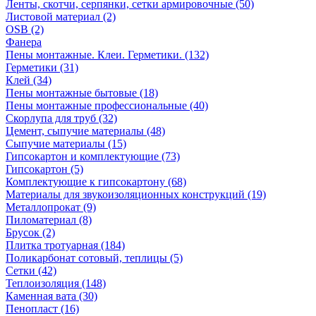
Ленты, скотчи, серпянки, сетки армировочные (50)
Листовой материал (2)
OSB (2)
Фанера
Пены монтажные. Клеи. Герметики. (132)
Герметики (31)
Клей (34)
Пены монтажные бытовые (18)
Пены монтажные профессиональные (40)
Скорлупа для труб (32)
Цемент, сыпучие материалы (48)
Сыпучие материалы (15)
Гипсокартон и комплектующие (73)
Гипсокартон (5)
Комплектующие к гипсокартону (68)
Материалы для звукоизоляционных конструкций (19)
Металлопрокат (9)
Пиломатериал (8)
Брусок (2)
Плитка тротуарная (184)
Поликарбонат сотовый, теплицы (5)
Сетки (42)
Теплоизоляция (148)
Каменная вата (30)
Пенопласт (16)