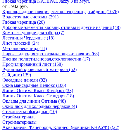
Гибкая черепица KATEPAL Jazzy 3 кв.м/уп.
от 1 932 руб.
Кровля, гидроизоляция, металлочерепица, сайдинг (1076)
Водосточные системы (291)
Гибкая черепица (20)
Доборные элементы кровли, отливы и другие изделия (48)
Комплектующие для забора (7)
Лестницы Чердачные (18)
Лист плоский (24)
Металлочерепица (11)
Паро-, гидро-, ветро, отражающая-изоляция (68)
Пленка полиэтиленовая,стеклопластик (17)
Профилированный лист (158)
Рулонный кровельный материал (52)
Сайдинг (139)
Фасадные панели (82)
Окна мансардные Велюкс (106)
Линия Оптима Класс Комфорт (33)
Линия Оптима Класс Стандарт (18)
Оклады для линии Оптима (48)
Окно-люк для холодных чердаков (4)
Стеклосетки фасадные (10)
Стройматериалы
Стройматериалы
Аквапанель. Файерборд. Клинео. (новинки КНАУФ!) (22)