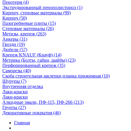
Пенотерм (4)
Экструдированный пенополистирол (1)
Кирпич, стеновые материалы (99)
Кирпич (50)
Пазогребневые плиты (15)
Стеновые материалы (26)
Метизы, крепеж (263)
Анкеры (31)
Гвозди (19)
Дюбели (57)
Крепеж KNAUF (Кнауф) (14)
Метрика (Болты, гайки, шайбы) (23)
Перфорированный крепеж (35)
Саморезы (40)
Скоба строительная,заклепки,планка прижимная (10)
Шурупы (7)
Внутренняя отделка
Лаки-краски
Лаки-краски
Алкидные эмали, ПФ-115, ПФ-266 (213)
Грунты (27)
Декоративные покрытия (46)
Главная