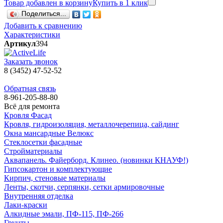
Товар добавлен в корзину
Купить в 1 клик
Поделиться...
Добавить к сравнению
Характеристики
Артикул
394
Заказать звонок
8 (3452) 47-52-52
Обратная связь
8-961-205-88-80
Всё для ремонта
Кровля Фасад
Кровля, гидроизоляция, металлочерепица, сайдинг
Окна мансардные Велюкс
Стеклосетки фасадные
Стройматериалы
Аквапанель. Файерборд. Клинео. (новинки КНАУФ!)
Гипсокартон и комплектующие
Кирпич, стеновые материалы
Ленты, скотчи, серпянки, сетки армировочные
Внутренняя отделка
Лаки-краски
Алкидные эмали, ПФ-115, ПФ-266
Грунты