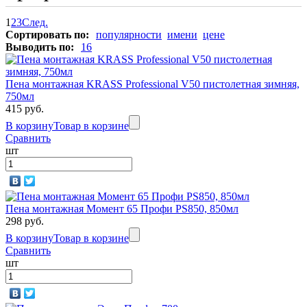
1
2
3
След.
Сортировать по:
популярности
имени
цене
Выводить по:
16
Пена монтажная KRASS Professional V50 пистолетная зимняя,
750мл
415 руб.
В корзину
Товар в корзине
Сравнить
шт
Пена монтажная Момент 65 Профи PS850, 850мл
298 руб.
В корзину
Товар в корзине
Сравнить
шт