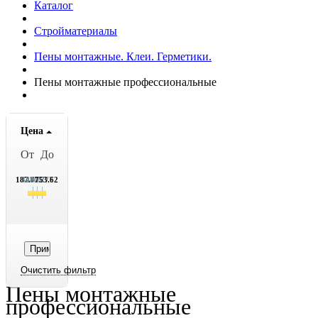
Каталог
Стройматериалы
Пены монтажные. Клеи. Герметики.
Пены монтажные профессиональные
Цена
От
До
187.77
328.77
470.77
611.77
753.62
Пены монтажные
профессиональные