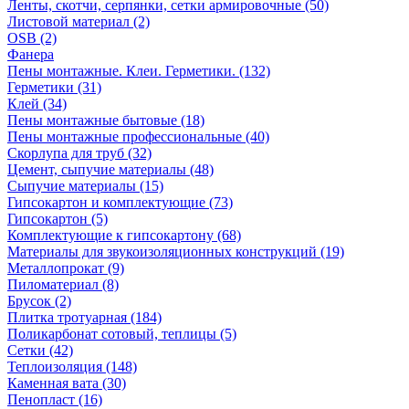
Ленты, скотчи, серпянки, сетки армировочные (50)
Листовой материал (2)
OSB (2)
Фанера
Пены монтажные. Клеи. Герметики. (132)
Герметики (31)
Клей (34)
Пены монтажные бытовые (18)
Пены монтажные профессиональные (40)
Скорлупа для труб (32)
Цемент, сыпучие материалы (48)
Сыпучие материалы (15)
Гипсокартон и комплектующие (73)
Гипсокартон (5)
Комплектующие к гипсокартону (68)
Материалы для звукоизоляционных конструкций (19)
Металлопрокат (9)
Пиломатериал (8)
Брусок (2)
Плитка тротуарная (184)
Поликарбонат сотовый, теплицы (5)
Сетки (42)
Теплоизоляция (148)
Каменная вата (30)
Пенопласт (16)