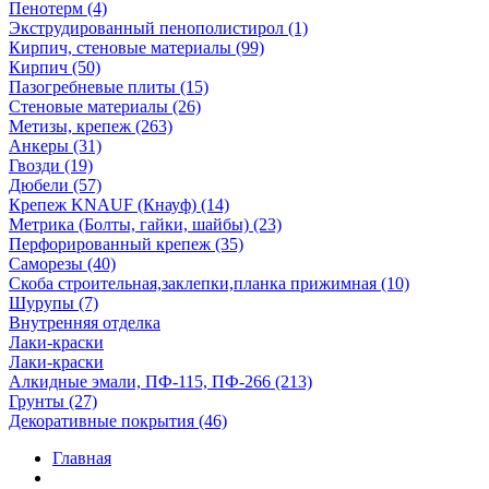
Пенотерм (4)
Экструдированный пенополистирол (1)
Кирпич, стеновые материалы (99)
Кирпич (50)
Пазогребневые плиты (15)
Стеновые материалы (26)
Метизы, крепеж (263)
Анкеры (31)
Гвозди (19)
Дюбели (57)
Крепеж KNAUF (Кнауф) (14)
Метрика (Болты, гайки, шайбы) (23)
Перфорированный крепеж (35)
Саморезы (40)
Скоба строительная,заклепки,планка прижимная (10)
Шурупы (7)
Внутренняя отделка
Лаки-краски
Лаки-краски
Алкидные эмали, ПФ-115, ПФ-266 (213)
Грунты (27)
Декоративные покрытия (46)
Главная