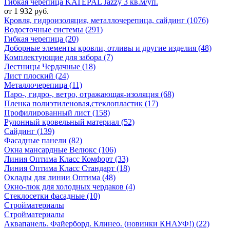
Гибкая черепица KATEPAL Jazzy 3 кв.м/уп.
от 1 932 руб.
Кровля, гидроизоляция, металлочерепица, сайдинг (1076)
Водосточные системы (291)
Гибкая черепица (20)
Доборные элементы кровли, отливы и другие изделия (48)
Комплектующие для забора (7)
Лестницы Чердачные (18)
Лист плоский (24)
Металлочерепица (11)
Паро-, гидро-, ветро, отражающая-изоляция (68)
Пленка полиэтиленовая,стеклопластик (17)
Профилированный лист (158)
Рулонный кровельный материал (52)
Сайдинг (139)
Фасадные панели (82)
Окна мансардные Велюкс (106)
Линия Оптима Класс Комфорт (33)
Линия Оптима Класс Стандарт (18)
Оклады для линии Оптима (48)
Окно-люк для холодных чердаков (4)
Стеклосетки фасадные (10)
Стройматериалы
Стройматериалы
Аквапанель. Файерборд. Клинео. (новинки КНАУФ!) (22)