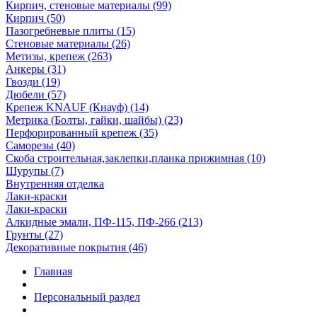
Кирпич, стеновые материалы (99)
Кирпич (50)
Пазогребневые плиты (15)
Стеновые материалы (26)
Метизы, крепеж (263)
Анкеры (31)
Гвозди (19)
Дюбели (57)
Крепеж KNAUF (Кнауф) (14)
Метрика (Болты, гайки, шайбы) (23)
Перфорированный крепеж (35)
Саморезы (40)
Скоба строительная,заклепки,планка прижимная (10)
Шурупы (7)
Внутренняя отделка
Лаки-краски
Лаки-краски
Алкидные эмали, ПФ-115, ПФ-266 (213)
Грунты (27)
Декоративные покрытия (46)
Главная
Персональный раздел