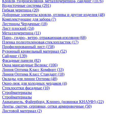
Кровля, гидроизоляция, металлочерепица, сайдинг (1076)
Водосточные системы (291)
Гибкая черепица (20)
Доборные элементы кровли, отливы и другие изделия (48)
Комплектующие для забора (7)
Лестницы Чердачные (18)
Лист плоский (24)
Металлочерепица (11)
Паро-, гидро-, ветро, отражающая-изоляция (68)
Пленка полиэтиленовая,стеклопластик (17)
Профилированный лист (158)
Рулонный кровельный материал (52)
Сайдинг (139)
Фасадные панели (82)
Окна мансардные Велюкс (106)
Линия Оптима Класс Комфорт (33)
Линия Оптима Класс Стандарт (18)
Оклады для линии Оптима (48)
Окно-люк для холодных чердаков (4)
Стеклосетки фасадные (10)
Стройматериалы
Стройматериалы
Аквапанель. Файерборд. Клинео. (новинки КНАУФ!) (22)
Ленты, скотчи, серпянки, сетки армировочные (50)
Листовой материал (2)