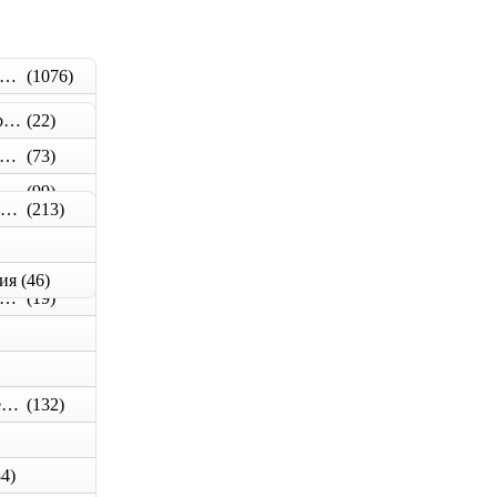
вля, гидроизоляция, металлочерепица, сайдинг
(1076)
на мансардные Велюкс
Аквапанель. Файерборд. Клинео. (новинки КНАУФ!)
(22)
е
(10)
ипсокартон и комплектующие
(73)
ирпич, стеновые материалы
(99)
Алкидные эмали, ПФ-115, ПФ-266
(213)
нты, скотчи, серпянки, сетки армировочные
(50)
)
ия
(46)
териалы для звукоизоляционных конструкций
(19)
Пены монтажные. Клеи. Герметики.
(132)
84)