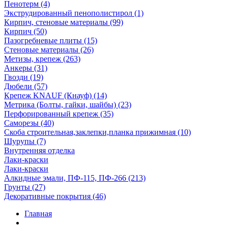
Пенотерм (4)
Экструдированный пенополистирол (1)
Кирпич, стеновые материалы (99)
Кирпич (50)
Пазогребневые плиты (15)
Стеновые материалы (26)
Метизы, крепеж (263)
Анкеры (31)
Гвозди (19)
Дюбели (57)
Крепеж KNAUF (Кнауф) (14)
Метрика (Болты, гайки, шайбы) (23)
Перфорированный крепеж (35)
Саморезы (40)
Скоба строительная,заклепки,планка прижимная (10)
Шурупы (7)
Внутренняя отделка
Лаки-краски
Лаки-краски
Алкидные эмали, ПФ-115, ПФ-266 (213)
Грунты (27)
Декоративные покрытия (46)
Главная