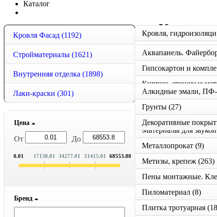
Каталог
Каталог
Кро
Кровля Фасад
(1192)
Ок
Стройматериалы
(1621)
(106)
Стеклосетки фасадны
Г
Внутренняя отделка
(1898)
К
Лаки-краски
(301)
Ле
Грунты
(27)
Листовой материал
(2
Декоративные покрыт
Цена
Ма
От
До
Металлопрокат
(9)
0.01
17138.01
34277.01
51415.01
68553.80
Метизы, крепеж
(263)
Пиломатериал
(8)
Бренд
Плитка тротуарная
(1