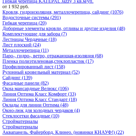
Гибкая черепица KATEPAL Jazzy 3 кв.м/уп.
от 1 932 руб.
Кровля, гидроизоляция, металлочерепица, сайдинг (1076)
Водосточные системы (291)
Гибкая черепица (20)
Доборные элементы кровли, отливы и другие изделия (48)
Комплектующие для забора (7)
Лестницы Чердачные (18)
Лист плоский (24)
Металлочерепица (11)
Паро-, гидро-, ветро, отражающая-изоляция (68)
Пленка полиэтиленовая,стеклопластик (17)
Профилированный лист (158)
Рулонный кровельный материал (52)
Сайдинг (139)
Фасадные панели (82)
Окна мансардные Велюкс (106)
Линия Оптима Класс Комфорт (33)
Линия Оптима Класс Стандарт (18)
Оклады для линии Оптима (48)
Окно-люк для холодных чердаков (4)
Стеклосетки фасадные (10)
Стройматериалы
Стройматериалы
Аквапанель. Файерборд. Клинео. (новинки КНАУФ!) (22)