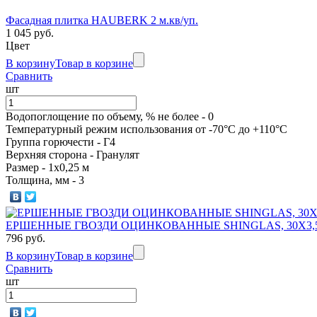
Цинк
Фасадная плитка HAUBERK 2 м.кв/уп.
Katrilli Золотой песок
1 045 руб.
Цвет
Ю-пласт
В корзину
Товар в корзине
Katrilli Кора дерева
Сравнить
ЭКОВЕР
шт
Katrilli Осенний красный
Водопоглощение по объему, % не более - 0
KNAUF
Температурный режим использования от -70°С до +110°С
Группа горючести - Г4
Katrilli Серый
Верхняя сторона - Гранулят
ТИЗОЛ
Размер - 1х0,25 м
Толщина, мм - 3
Katrilli Синий
IZOVER
ЕРШЕННЫЕ ГВОЗДИ ОЦИНКОВАННЫЕ SHINGLAS, 30Х3,5
ТЕХНОНИКОЛЬ
Rocky Балтика
796 руб.
В корзину
Товар в корзине
ИЗБА
Сравнить
Rocky Голубая лагуна
шт
ПЕНОПЛЕКС
Rocky Гранит