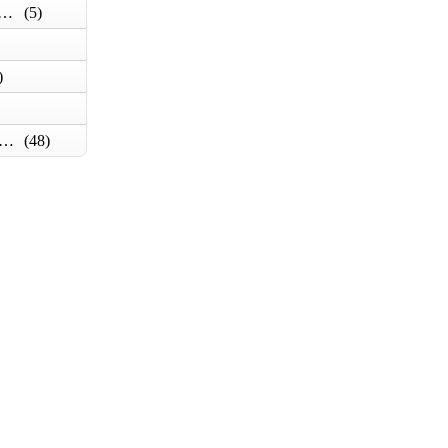
арбонат сотовый, теплицы
(5)
)
ент, сыпучие материалы
(48)