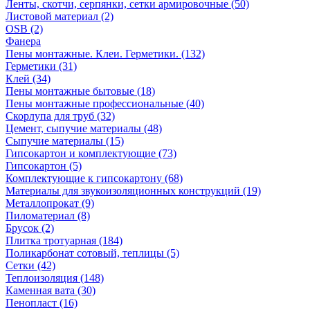
Ленты, скотчи, серпянки, сетки армировочные (50)
Листовой материал (2)
OSB (2)
Фанера
Пены монтажные. Клеи. Герметики. (132)
Герметики (31)
Клей (34)
Пены монтажные бытовые (18)
Пены монтажные профессиональные (40)
Скорлупа для труб (32)
Цемент, сыпучие материалы (48)
Сыпучие материалы (15)
Гипсокартон и комплектующие (73)
Гипсокартон (5)
Комплектующие к гипсокартону (68)
Материалы для звукоизоляционных конструкций (19)
Металлопрокат (9)
Пиломатериал (8)
Брусок (2)
Плитка тротуарная (184)
Поликарбонат сотовый, теплицы (5)
Сетки (42)
Теплоизоляция (148)
Каменная вата (30)
Пенопласт (16)