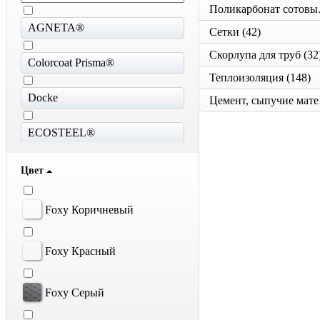
Полик
AGNETA®
Сетки
(42)
Скорлупа для труб
(32
Colorcoat Prisma®
Теплоизоляция
(148)
Docke
Цем
ECOSTEEL®
ECOSTEEL® Matt
Цвет
GRAND LINE
Foxy Коричневый
Granite® CLOUDY
Foxy Красный
Holzplast
Foxy Серый
KATEPAL