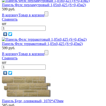
Панель Фелс перламутровый 1,05х0,425 (S=0,45м2)
Rocky
599 руб.
В корзину
Товар в корзине
Махагон
Сравнить
шт
Rocky
Панель Фелс терракотовый 1,05х0,425 (S=0,45м2)
Медный
599 руб.
отлив
В корзину
Товар в корзине
Сравнить
шт
Rocky
Осенние
листья
Панель Бург, оливковый, 1070*470мм
585 руб.