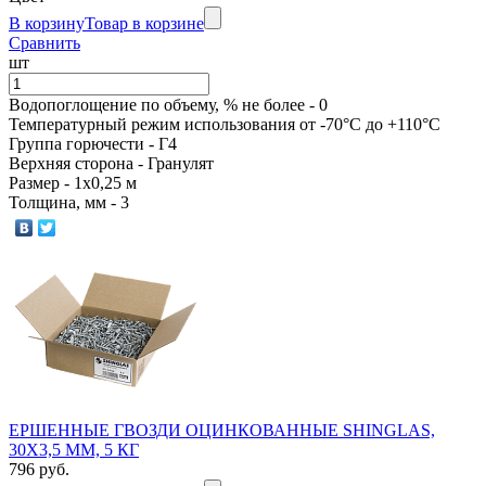
Зеленый
В корзину
Товар в корзине
Сравнить
Полиэстер
шт
Полиэстер
Jazzy
Водопоглощение по объему, % не более - 0
двухсторонний
Температурный режим использования от -70°С до +110°С
Коричневый
Группа горючести - Г4
Верхняя сторона - Гранулят
Цинк
Размер - 1х0,25 м
Толщина, мм - 3
Ю-
Jazzy
пласт
Красный
ЭКОВЕР
KNAUF
Jazzy
ТИЗОЛ
Медный
ЕРШЕННЫЕ ГВОЗДИ ОЦИНКОВАННЫЕ SHINGLAS,
30Х3,5 ММ, 5 КГ
IZOVER
796 руб.