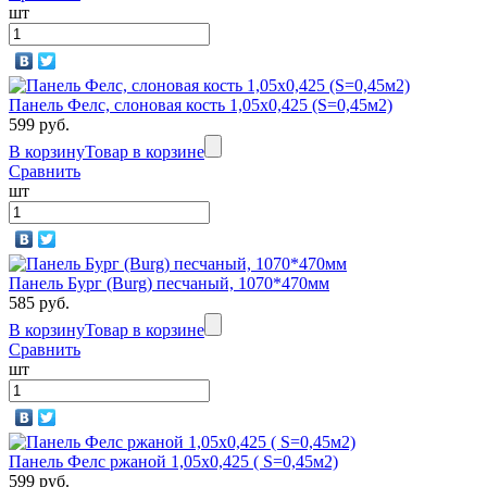
шт
Серый
Панель Фелс, слоновая кость 1,05х0,425 (S=0,45м2)
599 руб.
Katrilli
В корзину
Товар в корзине
Синий
Сравнить
шт
Rocky
Панель Бург (Burg) песчаный, 1070*470мм
Балтика
585 руб.
В корзину
Товар в корзине
Сравнить
шт
Rocky
Голубая
Панель Фелс ржаной 1,05х0,425 ( S=0,45м2)
лагуна
599 руб.