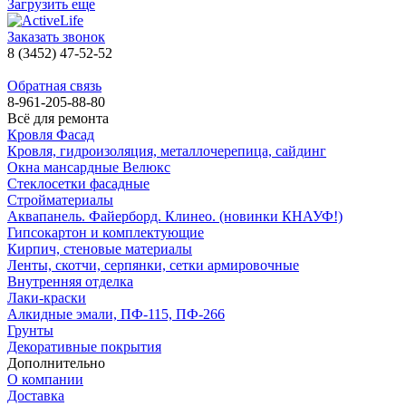
Загрузить еще
Rocky
Заказать звонок
Терракотовый
8 (3452) 47-52-52
Обратная связь
8-961-205-88-80
Всё для ремонта
Rocky
Кровля Фасад
Кровля, гидроизоляция, металлочерепица, сайдинг
Черный
Окна мансардные Велюкс
Стеклосетки фасадные
Стройматериалы
Аквапанель. Файерборд. Клинео. (новинки КНАУФ!)
Гипсокартон и комплектующие
Rocky
Кирпич, стеновые материалы
Ленты, скотчи, серпянки, сетки армировочные
Южный
Внутренняя отделка
Лаки-краски
оникс
Алкидные эмали, ПФ-115, ПФ-266
Грунты
Декоративные покрытия
Дополнительно
О компании
Альпийский
Доставка