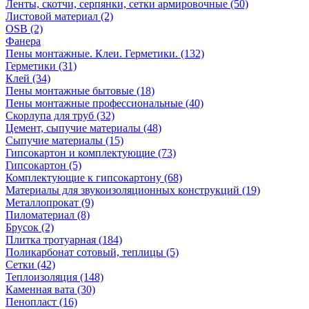
Ленты, скотчи, серпянки, сетки армировочные (50)
Листовой материал (2)
OSB (2)
Фанера
Пены монтажные. Клеи. Герметики. (132)
Герметики (31)
Клей (34)
Пены монтажные бытовые (18)
Пены монтажные профессиональные (40)
Скорлупа для труб (32)
Цемент, сыпучие материалы (48)
Сыпучие материалы (15)
Гипсокартон и комплектующие (73)
Гипсокартон (5)
Комплектующие к гипсокартону (68)
Материалы для звукоизоляционных конструкций (19)
Металлопрокат (9)
Пиломатериал (8)
Брусок (2)
Плитка тротуарная (184)
Поликарбонат сотовый, теплицы (5)
Сетки (42)
Теплоизоляция (148)
Каменная вата (30)
Пенопласт (16)