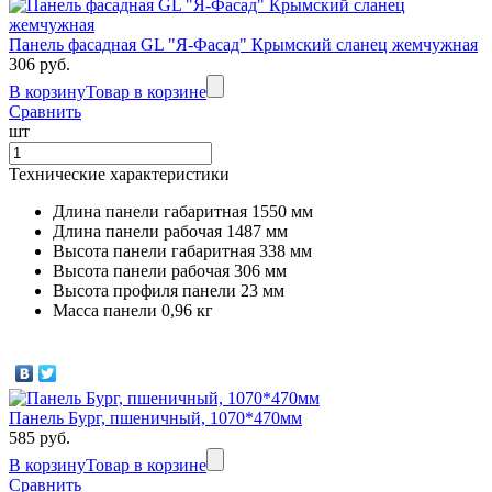
Золотой
песок
Панель фасадная GL "Я-Фасад" Крымский сланец жемчужная
306 руб.
В корзину
Товар в корзине
Сравнить
шт
Katrilli
Технические характеристики
Кора
Длина панели габаритная 1550 мм
дерева
Длина панели рабочая 1487 мм
Высота панели габаритная 338 мм
Высота панели рабочая 306 мм
Высота профиля панели 23 мм
Масса панели 0,96 кг
Katrilli
Осенний
красный
Панель Бург, пшеничный, 1070*470мм
585 руб.
В корзину
Товар в корзине
Сравнить
Katrilli