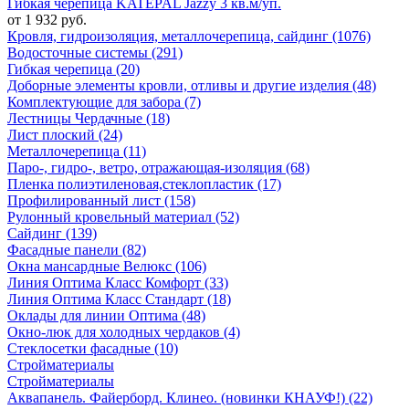
Гибкая черепица KATEPAL Jazzy 3 кв.м/уп.
от 1 932 руб.
Кровля, гидроизоляция, металлочерепица, сайдинг (1076)
Водосточные системы (291)
Гибкая черепица (20)
Доборные элементы кровли, отливы и другие изделия (48)
Комплектующие для забора (7)
Лестницы Чердачные (18)
Лист плоский (24)
Металлочерепица (11)
Паро-, гидро-, ветро, отражающая-изоляция (68)
Пленка полиэтиленовая,стеклопластик (17)
Профилированный лист (158)
Рулонный кровельный материал (52)
Сайдинг (139)
Фасадные панели (82)
Окна мансардные Велюкс (106)
Линия Оптима Класс Комфорт (33)
Линия Оптима Класс Стандарт (18)
Оклады для линии Оптима (48)
Окно-люк для холодных чердаков (4)
Стеклосетки фасадные (10)
Стройматериалы
Стройматериалы
Аквапанель. Файерборд. Клинео. (новинки КНАУФ!) (22)