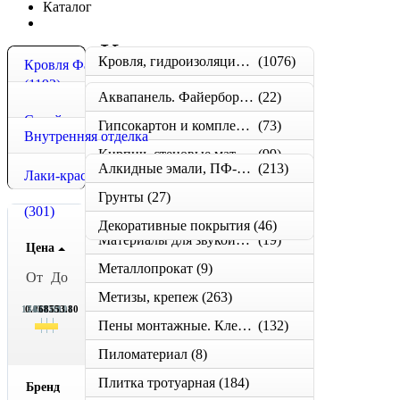
Каталог
Каталог
Кровля, гидроизоляция, металлочерепица, сайдинг
(1076)
Кровля Фасад
(1192)
Окна мансардные Велюкс
Аквапанель. Файерборд. Клинео. (новинки КНАУФ!)
(22)
(106)
Стеклосетки фасадные
(10)
Стройматериалы
Гипсокартон и комплектующие
(73)
Внутренняя отделка
(1621)
Кирпич, стеновые материалы
(99)
Алкидные эмали, ПФ-115, ПФ-266
(213)
(1898)
Лаки-краски
Ленты, скотчи, серпянки, сетки армировочные
(50)
Грунты
(27)
(301)
Листовой материал
(2)
Декоративные покрытия
(46)
Материалы для звукоизоляционных конструкций
(19)
Цена
Металлопрокат
(9)
От
До
Метизы, крепеж
(263)
17138.01
0.01
34277.01
51415.01
68553.80
Пены монтажные. Клеи. Герметики.
(132)
Пиломатериал
(8)
Плитка тротуарная
(184)
Бренд