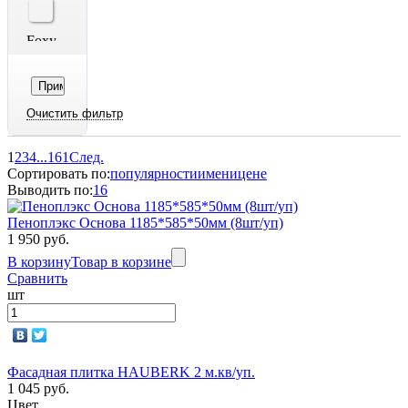
Foxy
Holzplast
Красный
KATEPAL
NormanMP
Foxy
1
2
3
4
...
161
След.
Сортировать по:
популярности
имени
цене
PURETAN®
Серый
Выводить по:
16
PVDF
Пеноплэкс Основа 1185*585*50мм (8шт/уп)
1 950 руб.
В корзину
Товар в корзине
Foxy
ROCKWOOL
Сравнить
шт
Черный
SHINGLAS
VikingMP
Фасадная плитка HAUBERK 2 м.кв/уп.
Jazzy
1 045 руб.
Пластизол
Цвет