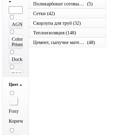
Поликарбонат сотовый, теплицы
(5)
Сетки
(42)
Скорлупа для труб
(32)
AGNETA®
Теплоизоляция
(148)
Colorcoat
Цемент, сыпучие материалы
(48)
Prisma®
Docke
ECOSTEEL®
Цвет
ECOSTEEL®
Matt
GRAND
Foxy
LINE
Коричневый
Granite®
CLOUDY