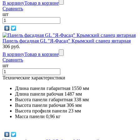
В корзину
Товар в корзине
Jazzy
ТЕХНОНИКОЛЬ
Сравнить
шт
Серый
ИЗБА
ПЕНОПЛЕКС
Панель фасадная GL "Я-Фасад" Крымский сланец янтарная
Katrilli
306 руб.
В корзину
Дюна
Товар в корзине
Сравнить
шт
Технические характеристики
Katrilli
Длина панели габаритная 1550 мм
Зелень
Длина панели рабочая 1487 мм
Высота панели габаритная 338 мм
моховая
Высота панели рабочая 306 мм
Высота профиля панели 23 мм
Масса панели 0,96 кг
Katrilli