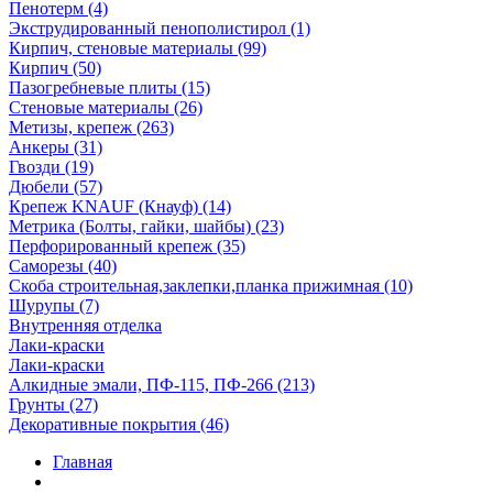
Пенотерм (4)
Экструдированный пенополистирол (1)
Кирпич, стеновые материалы (99)
Кирпич (50)
Пазогребневые плиты (15)
Стеновые материалы (26)
Метизы, крепеж (263)
Анкеры (31)
Гвозди (19)
Дюбели (57)
Крепеж KNAUF (Кнауф) (14)
Метрика (Болты, гайки, шайбы) (23)
Перфорированный крепеж (35)
Саморезы (40)
Скоба строительная,заклепки,планка прижимная (10)
Шурупы (7)
Внутренняя отделка
Лаки-краски
Лаки-краски
Алкидные эмали, ПФ-115, ПФ-266 (213)
Грунты (27)
Декоративные покрытия (46)
Главная