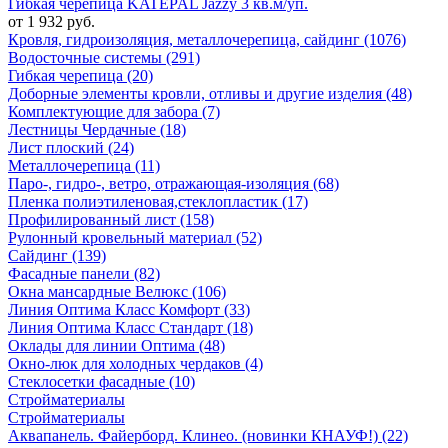
Гибкая черепица KATEPAL Jazzy 3 кв.м/уп.
от 1 932 руб.
Кровля, гидроизоляция, металлочерепица, сайдинг (1076)
Водосточные системы (291)
Гибкая черепица (20)
Доборные элементы кровли, отливы и другие изделия (48)
Комплектующие для забора (7)
Лестницы Чердачные (18)
Лист плоский (24)
Металлочерепица (11)
Паро-, гидро-, ветро, отражающая-изоляция (68)
Пленка полиэтиленовая,стеклопластик (17)
Профилированный лист (158)
Рулонный кровельный материал (52)
Сайдинг (139)
Фасадные панели (82)
Окна мансардные Велюкс (106)
Линия Оптима Класс Комфорт (33)
Линия Оптима Класс Стандарт (18)
Оклады для линии Оптима (48)
Окно-люк для холодных чердаков (4)
Стеклосетки фасадные (10)
Стройматериалы
Стройматериалы
Аквапанель. Файерборд. Клинео. (новинки КНАУФ!) (22)