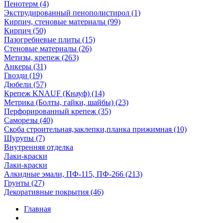
Пенотерм (4)
Экструдированный пенополистирол (1)
Кирпич, стеновые материалы (99)
Кирпич (50)
Пазогребневые плиты (15)
Стеновые материалы (26)
Метизы, крепеж (263)
Анкеры (31)
Гвозди (19)
Дюбели (57)
Крепеж KNAUF (Кнауф) (14)
Метрика (Болты, гайки, шайбы) (23)
Перфорированный крепеж (35)
Саморезы (40)
Скоба строительная,заклепки,планка прижимная (10)
Шурупы (7)
Внутренняя отделка
Лаки-краски
Лаки-краски
Алкидные эмали, ПФ-115, ПФ-266 (213)
Грунты (27)
Декоративные покрытия (46)
Главная