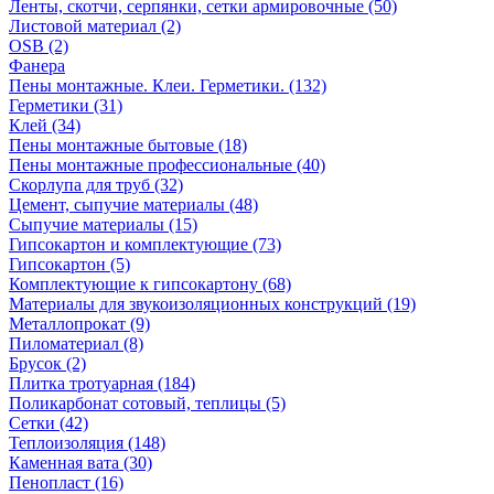
Ленты, скотчи, серпянки, сетки армировочные (50)
Листовой материал (2)
OSB (2)
Фанера
Пены монтажные. Клеи. Герметики. (132)
Герметики (31)
Клей (34)
Пены монтажные бытовые (18)
Пены монтажные профессиональные (40)
Скорлупа для труб (32)
Цемент, сыпучие материалы (48)
Сыпучие материалы (15)
Гипсокартон и комплектующие (73)
Гипсокартон (5)
Комплектующие к гипсокартону (68)
Материалы для звукоизоляционных конструкций (19)
Металлопрокат (9)
Пиломатериал (8)
Брусок (2)
Плитка тротуарная (184)
Поликарбонат сотовый, теплицы (5)
Сетки (42)
Теплоизоляция (148)
Каменная вата (30)
Пенопласт (16)