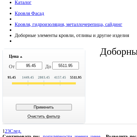
Каталог
Кровля Фасад
Кровля, гидроизоляция, металлочерепица, сайдинг
Доборные элементы кровли, отливы и другие изделия
Доборные
Цена
От
До
95.45
1449.45
2803.45
4157.45
5511.95
1
2
3
След.
Сортировать по:
популярности
имени
цене
Выводить по: