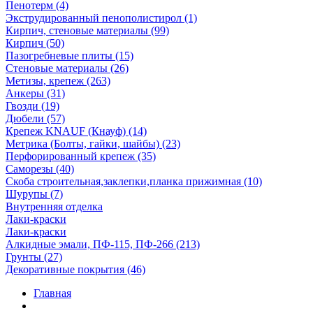
Пенотерм (4)
Экструдированный пенополистирол (1)
Кирпич, стеновые материалы (99)
Кирпич (50)
Пазогребневые плиты (15)
Стеновые материалы (26)
Метизы, крепеж (263)
Анкеры (31)
Гвозди (19)
Дюбели (57)
Крепеж KNAUF (Кнауф) (14)
Метрика (Болты, гайки, шайбы) (23)
Перфорированный крепеж (35)
Саморезы (40)
Скоба строительная,заклепки,планка прижимная (10)
Шурупы (7)
Внутренняя отделка
Лаки-краски
Лаки-краски
Алкидные эмали, ПФ-115, ПФ-266 (213)
Грунты (27)
Декоративные покрытия (46)
Главная