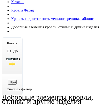
Каталог
Кровля Фасад
Кровля, гидроизоляция, металлочерепица, сайдинг
Доборные элементы кровли, отливы и другие изделия
Цена
От
До
95.45
1449.45
2803.45
4157.45
5511.95
Доборные элементы кровли,
отливы и другие изделия