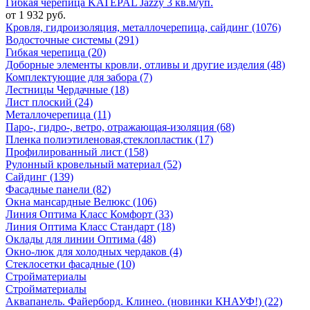
Гибкая черепица KATEPAL Jazzy 3 кв.м/уп.
от 1 932 руб.
Кровля, гидроизоляция, металлочерепица, сайдинг (1076)
Водосточные системы (291)
Гибкая черепица (20)
Доборные элементы кровли, отливы и другие изделия (48)
Комплектующие для забора (7)
Лестницы Чердачные (18)
Лист плоский (24)
Металлочерепица (11)
Паро-, гидро-, ветро, отражающая-изоляция (68)
Пленка полиэтиленовая,стеклопластик (17)
Профилированный лист (158)
Рулонный кровельный материал (52)
Сайдинг (139)
Фасадные панели (82)
Окна мансардные Велюкс (106)
Линия Оптима Класс Комфорт (33)
Линия Оптима Класс Стандарт (18)
Оклады для линии Оптима (48)
Окно-люк для холодных чердаков (4)
Стеклосетки фасадные (10)
Стройматериалы
Стройматериалы
Аквапанель. Файерборд. Клинео. (новинки КНАУФ!) (22)