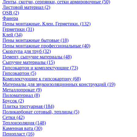
Ленты, скотчи, серпянки, сетки армировочные (50)
Листовой материал (2)
OSB (2)
Фанера
Пены монтажные. Клеи. Герметики. (132)
Герметики (31)
Клей (34)
Пены монтажные бытовые (18)
Пены монтажные профессиональные (40)
Скорлупа для труб (32)
Цемент, сыпучие материалы (48)
Сыпучие материалы (15)
Гипсокартон и комплектующие (73)
Гипсокартон (5)
Комплектующие к гипсокартону (68)
Материалы для звукоизоляционных конструкций (19)
Металлопрокат (9)
Пиломатериал (8)
Брусок (2)
Плитка тротуарная (184)
Поликарбонат сотовый, теплицы (5)
Сетки (42)
Теплоизоляция (148)
Каменная вата (30)
Пенопласт (16)