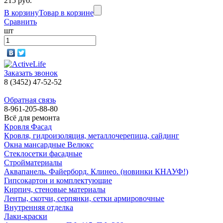
215 руб.
В корзину
Товар в корзине
Сравнить
шт
Заказать звонок
8 (3452) 47-52-52
Обратная связь
8-961-205-88-80
Всё для ремонта
Кровля Фасад
Кровля, гидроизоляция, металлочерепица, сайдинг
Окна мансардные Велюкс
Стеклосетки фасадные
Стройматериалы
Аквапанель. Файерборд. Клинео. (новинки КНАУФ!)
Гипсокартон и комплектующие
Кирпич, стеновые материалы
Ленты, скотчи, серпянки, сетки армировочные
Внутренняя отделка
Лаки-краски