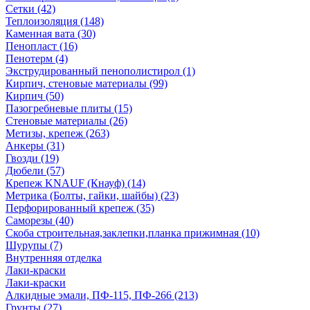
Сетки (42)
Теплоизоляция (148)
Каменная вата (30)
Пенопласт (16)
Пенотерм (4)
Экструдированный пенополистирол (1)
Кирпич, стеновые материалы (99)
Кирпич (50)
Пазогребневые плиты (15)
Стеновые материалы (26)
Метизы, крепеж (263)
Анкеры (31)
Гвозди (19)
Дюбели (57)
Крепеж KNAUF (Кнауф) (14)
Метрика (Болты, гайки, шайбы) (23)
Перфорированный крепеж (35)
Саморезы (40)
Скоба строительная,заклепки,планка прижимная (10)
Шурупы (7)
Внутренняя отделка
Лаки-краски
Лаки-краски
Алкидные эмали, ПФ-115, ПФ-266 (213)
Грунты (27)