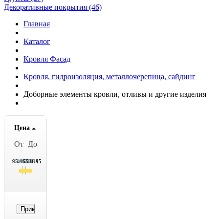
Декоративные покрытия (46)
Главная
Каталог
Кровля Фасад
Кровля, гидроизоляция, металлочерепица, сайдинг
Доборные элементы кровли, отливы и другие изделия
Цена
От
До
95.45
1449.45
2803.45
4157.45
5511.95