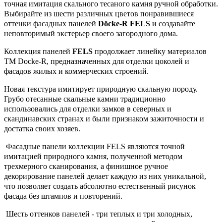
точная имитация скального тесаного камня ручной обработки.
Выбирайте из шести различных цветов понравившиеся
оттенки фасадных панелей
Döcke-R FELS
и создавайте
неповторимый экстерьер своего загородного дома.
Коллекция панелей
FELS
продолжает линейку материалов
ТМ Docke-R, предназначенных для отделки цоколей и
фасадов жилых и коммерческих строений.
Новая текстура имитирует природную скальную породу.
Грубо отесанные скальные камни традиционно
использовались для отделки замков в северных и
скандинавских странах и были признаком зажиточности и
достатка своих хозяев.
Фасадные панели коллекции FELS являются точной
имитацией природного камня, полученной методом
трехмерного сканирования, а финишное ручное
декорирование панелей делает каждую из них уникальной,
что позволяет создать абсолютно естественный рисунок
фасада без штампов и повторений.
Шесть оттенков панелей - три теплых и три холодных,