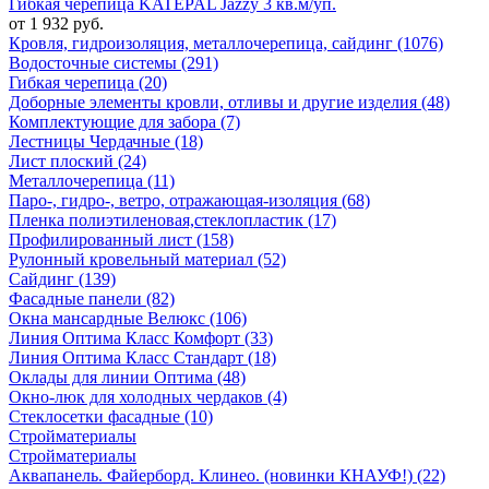
Гибкая черепица KATEPAL Jazzy 3 кв.м/уп.
от 1 932 руб.
Кровля, гидроизоляция, металлочерепица, сайдинг (1076)
Водосточные системы (291)
Гибкая черепица (20)
Доборные элементы кровли, отливы и другие изделия (48)
Комплектующие для забора (7)
Лестницы Чердачные (18)
Лист плоский (24)
Металлочерепица (11)
Паро-, гидро-, ветро, отражающая-изоляция (68)
Пленка полиэтиленовая,стеклопластик (17)
Профилированный лист (158)
Рулонный кровельный материал (52)
Сайдинг (139)
Фасадные панели (82)
Окна мансардные Велюкс (106)
Линия Оптима Класс Комфорт (33)
Линия Оптима Класс Стандарт (18)
Оклады для линии Оптима (48)
Окно-люк для холодных чердаков (4)
Стеклосетки фасадные (10)
Стройматериалы
Стройматериалы
Аквапанель. Файерборд. Клинео. (новинки КНАУФ!) (22)