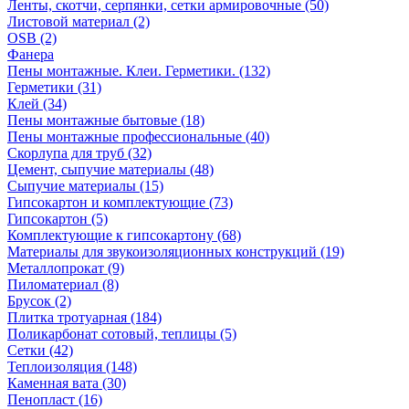
Ленты, скотчи, серпянки, сетки армировочные (50)
Листовой материал (2)
OSB (2)
Фанера
Пены монтажные. Клеи. Герметики. (132)
Герметики (31)
Клей (34)
Пены монтажные бытовые (18)
Пены монтажные профессиональные (40)
Скорлупа для труб (32)
Цемент, сыпучие материалы (48)
Сыпучие материалы (15)
Гипсокартон и комплектующие (73)
Гипсокартон (5)
Комплектующие к гипсокартону (68)
Материалы для звукоизоляционных конструкций (19)
Металлопрокат (9)
Пиломатериал (8)
Брусок (2)
Плитка тротуарная (184)
Поликарбонат сотовый, теплицы (5)
Сетки (42)
Теплоизоляция (148)
Каменная вата (30)
Пенопласт (16)