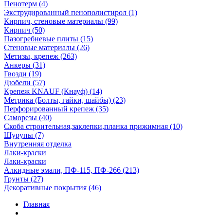
Пенотерм (4)
Экструдированный пенополистирол (1)
Кирпич, стеновые материалы (99)
Кирпич (50)
Пазогребневые плиты (15)
Стеновые материалы (26)
Метизы, крепеж (263)
Анкеры (31)
Гвозди (19)
Дюбели (57)
Крепеж KNAUF (Кнауф) (14)
Метрика (Болты, гайки, шайбы) (23)
Перфорированный крепеж (35)
Саморезы (40)
Скоба строительная,заклепки,планка прижимная (10)
Шурупы (7)
Внутренняя отделка
Лаки-краски
Лаки-краски
Алкидные эмали, ПФ-115, ПФ-266 (213)
Грунты (27)
Декоративные покрытия (46)
Главная