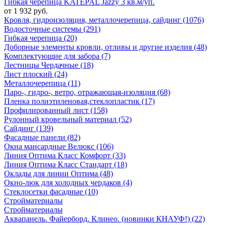
Гибкая черепица KATEPAL Jazzy 3 кв.м/уп.
от 1 932 руб.
Кровля, гидроизоляция, металлочерепица, сайдинг (1076)
Водосточные системы (291)
Гибкая черепица (20)
Доборные элементы кровли, отливы и другие изделия (48)
Комплектующие для забора (7)
Лестницы Чердачные (18)
Лист плоский (24)
Металлочерепица (11)
Паро-, гидро-, ветро, отражающая-изоляция (68)
Пленка полиэтиленовая,стеклопластик (17)
Профилированный лист (158)
Рулонный кровельный материал (52)
Сайдинг (139)
Фасадные панели (82)
Окна мансардные Велюкс (106)
Линия Оптима Класс Комфорт (33)
Линия Оптима Класс Стандарт (18)
Оклады для линии Оптима (48)
Окно-люк для холодных чердаков (4)
Стеклосетки фасадные (10)
Стройматериалы
Стройматериалы
Аквапанель. Файерборд. Клинео. (новинки КНАУФ!) (22)