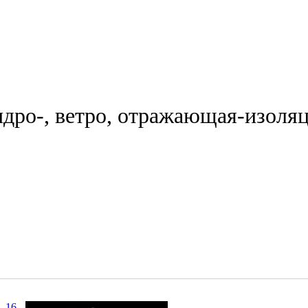
идро-, ветро, отражающая-изоля
16