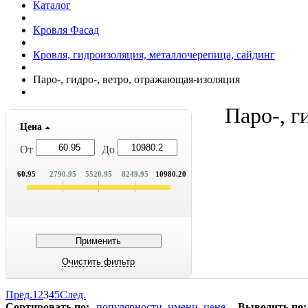
Каталог
Кровля Фасад
Кровля, гидроизоляция, металлочерепица, сайдинг
Паро-, гидро-, ветро, отражающая-изоляция
Паро-, г
Цена
От
До
60.95
2790.95
5520.95
8249.95
10980.20
Пред.
1
2
3
4
5
След.
Сортировать по:
популярности
имени
цене
Выводить по: