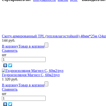
Скотч армированный TPL (тепловлагостойкий) 48мм*25м (24шт
144 руб.
В корзину
Товар в корзине
Сравнить
шт
Гидроизоляция Магнел C, 60м2/рул
1 320 руб.
В корзину
Товар в корзине
Сравнить
шт