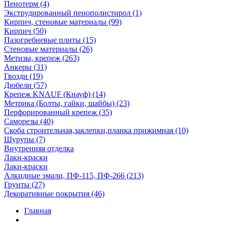
Пенотерм (4)
Экструдированный пенополистирол (1)
Кирпич, стеновые материалы (99)
Кирпич (50)
Пазогребневые плиты (15)
Стеновые материалы (26)
Метизы, крепеж (263)
Анкеры (31)
Гвозди (19)
Дюбели (57)
Крепеж KNAUF (Кнауф) (14)
Метрика (Болты, гайки, шайбы) (23)
Перфорированный крепеж (35)
Саморезы (40)
Скоба строительная,заклепки,планка прижимная (10)
Шурупы (7)
Внутренняя отделка
Лаки-краски
Лаки-краски
Алкидные эмали, ПФ-115, ПФ-266 (213)
Грунты (27)
Декоративные покрытия (46)
Главная