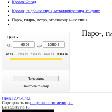
Кровля Фасад
Кровля, гидроизоляция, металлочерепица, сайдинг
Паро-, гидро-, ветро, отражающая-изоляция
Паро-, г
Цена
От
До
60.95
2790.95
5520.95
8249.95
10980.20
Пред.
1
2
3
4
5
След.
Сортировать по:
популярности
имени
цене
Выводить по:
16