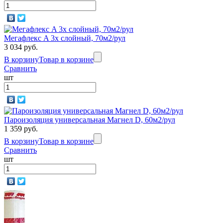
Мегафлекс A 3х слойный, 70м2/рул
3 034 руб.
В корзину
Товар в корзине
Сравнить
шт
Пароизоляция универсальная Магнел D, 60м2/рул
1 359 руб.
В корзину
Товар в корзине
Сравнить
шт