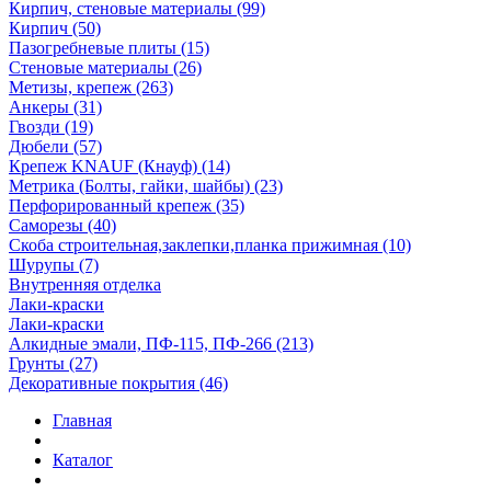
Кирпич, стеновые материалы (99)
Кирпич (50)
Пазогребневые плиты (15)
Стеновые материалы (26)
Метизы, крепеж (263)
Анкеры (31)
Гвозди (19)
Дюбели (57)
Крепеж KNAUF (Кнауф) (14)
Метрика (Болты, гайки, шайбы) (23)
Перфорированный крепеж (35)
Саморезы (40)
Скоба строительная,заклепки,планка прижимная (10)
Шурупы (7)
Внутренняя отделка
Лаки-краски
Лаки-краски
Алкидные эмали, ПФ-115, ПФ-266 (213)
Грунты (27)
Декоративные покрытия (46)
Главная
Каталог