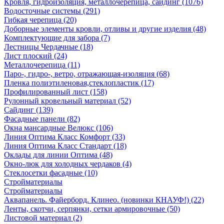
Кровля, гидроизоляция, металлочерепица, сайдинг (1076)
Водосточные системы (291)
Гибкая черепица (20)
Доборные элементы кровли, отливы и другие изделия (48)
Комплектующие для забора (7)
Лестницы Чердачные (18)
Лист плоский (24)
Металлочерепица (11)
Паро-, гидро-, ветро, отражающая-изоляция (68)
Пленка полиэтиленовая,стеклопластик (17)
Профилированный лист (158)
Рулонный кровельный материал (52)
Сайдинг (139)
Фасадные панели (82)
Окна мансардные Велюкс (106)
Линия Оптима Класс Комфорт (33)
Линия Оптима Класс Стандарт (18)
Оклады для линии Оптима (48)
Окно-люк для холодных чердаков (4)
Стеклосетки фасадные (10)
Стройматериалы
Стройматериалы
Аквапанель. Файерборд. Клинео. (новинки КНАУФ!) (22)
Ленты, скотчи, серпянки, сетки армировочные (50)
Листовой материал (2)