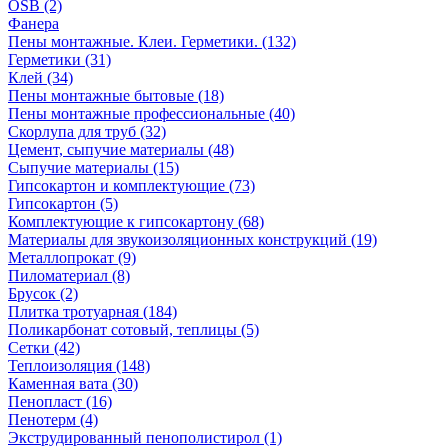
OSB (2)
Фанера
Пены монтажные. Клеи. Герметики. (132)
Герметики (31)
Клей (34)
Пены монтажные бытовые (18)
Пены монтажные профессиональные (40)
Скорлупа для труб (32)
Цемент, сыпучие материалы (48)
Сыпучие материалы (15)
Гипсокартон и комплектующие (73)
Гипсокартон (5)
Комплектующие к гипсокартону (68)
Материалы для звукоизоляционных конструкций (19)
Металлопрокат (9)
Пиломатериал (8)
Брусок (2)
Плитка тротуарная (184)
Поликарбонат сотовый, теплицы (5)
Сетки (42)
Теплоизоляция (148)
Каменная вата (30)
Пенопласт (16)
Пенотерм (4)
Экструдированный пенополистирол (1)