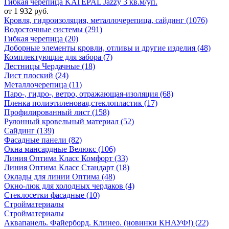
Гибкая черепица KATEPAL Jazzy 3 кв.м/уп.
от 1 932 руб.
Кровля, гидроизоляция, металлочерепица, сайдинг (1076)
Водосточные системы (291)
Гибкая черепица (20)
Доборные элементы кровли, отливы и другие изделия (48)
Комплектующие для забора (7)
Лестницы Чердачные (18)
Лист плоский (24)
Металлочерепица (11)
Паро-, гидро-, ветро, отражающая-изоляция (68)
Пленка полиэтиленовая,стеклопластик (17)
Профилированный лист (158)
Рулонный кровельный материал (52)
Сайдинг (139)
Фасадные панели (82)
Окна мансардные Велюкс (106)
Линия Оптима Класс Комфорт (33)
Линия Оптима Класс Стандарт (18)
Оклады для линии Оптима (48)
Окно-люк для холодных чердаков (4)
Стеклосетки фасадные (10)
Стройматериалы
Стройматериалы
Аквапанель. Файерборд. Клинео. (новинки КНАУФ!) (22)