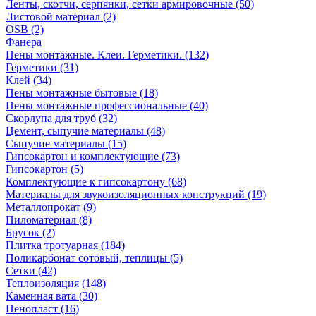
Ленты, скотчи, серпянки, сетки армировочные (50)
Листовой материал (2)
OSB (2)
Фанера
Пены монтажные. Клеи. Герметики. (132)
Герметики (31)
Клей (34)
Пены монтажные бытовые (18)
Пены монтажные профессиональные (40)
Скорлупа для труб (32)
Цемент, сыпучие материалы (48)
Сыпучие материалы (15)
Гипсокартон и комплектующие (73)
Гипсокартон (5)
Комплектующие к гипсокартону (68)
Материалы для звукоизоляционных конструкций (19)
Металлопрокат (9)
Пиломатериал (8)
Брусок (2)
Плитка тротуарная (184)
Поликарбонат сотовый, теплицы (5)
Сетки (42)
Теплоизоляция (148)
Каменная вата (30)
Пенопласт (16)