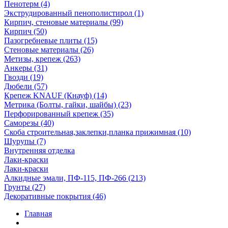
Пенотерм (4)
Экструдированный пенополистирол (1)
Кирпич, стеновые материалы (99)
Кирпич (50)
Пазогребневые плиты (15)
Стеновые материалы (26)
Метизы, крепеж (263)
Анкеры (31)
Гвозди (19)
Дюбели (57)
Крепеж KNAUF (Кнауф) (14)
Метрика (Болты, гайки, шайбы) (23)
Перфорированный крепеж (35)
Саморезы (40)
Скоба строительная,заклепки,планка прижимная (10)
Шурупы (7)
Внутренняя отделка
Лаки-краски
Лаки-краски
Алкидные эмали, ПФ-115, ПФ-266 (213)
Грунты (27)
Декоративные покрытия (46)
Главная