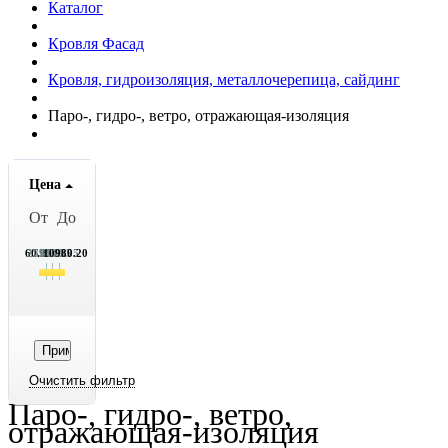
Каталог
Кровля Фасад
Кровля, гидроизоляция, металлочерепица, сайдинг
Паро-, гидро-, ветро, отражающая-изоляция
Цена
От
До
60.95
2790.95
5520.95
8249.95
10980.20
Паро-, гидро-, ветро,
отражающая-изоляция