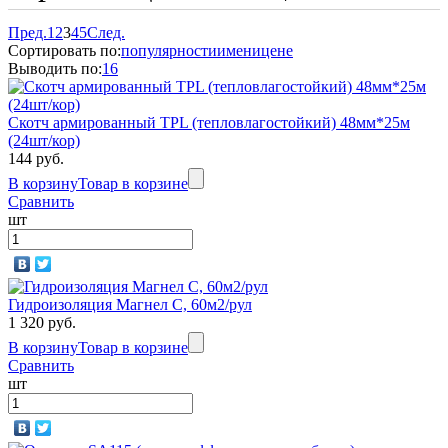
Пред.
1
2
3
4
5
След.
Сортировать по:
популярности
имени
цене
Выводить по:
16
Скотч армированный TPL (тепловлагостойкий) 48мм*25м
(24шт/кор)
144 руб.
В корзину
Товар в корзине
Сравнить
шт
Гидроизоляция Магнел C, 60м2/рул
1 320 руб.
В корзину
Товар в корзине
Сравнить
шт