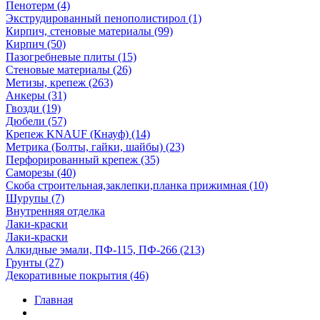
Пенотерм (4)
Экструдированный пенополистирол (1)
Кирпич, стеновые материалы (99)
Кирпич (50)
Пазогребневые плиты (15)
Стеновые материалы (26)
Метизы, крепеж (263)
Анкеры (31)
Гвозди (19)
Дюбели (57)
Крепеж KNAUF (Кнауф) (14)
Метрика (Болты, гайки, шайбы) (23)
Перфорированный крепеж (35)
Саморезы (40)
Скоба строительная,заклепки,планка прижимная (10)
Шурупы (7)
Внутренняя отделка
Лаки-краски
Лаки-краски
Алкидные эмали, ПФ-115, ПФ-266 (213)
Грунты (27)
Декоративные покрытия (46)
Главная