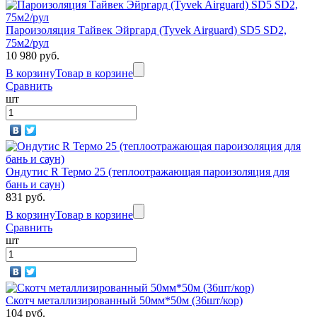
Пароизоляция Тайвек Эйргард (Tyvek Airguard) SD5 SD2,
75м2/рул
10 980 руб.
В корзину
Товар в корзине
Сравнить
шт
Ондутис R Термо 25 (теплоотражающая пароизоляция для
бань и саун)
831 руб.
В корзину
Товар в корзине
Сравнить
шт
Скотч металлизированный 50мм*50м (36шт/кор)
104 руб.