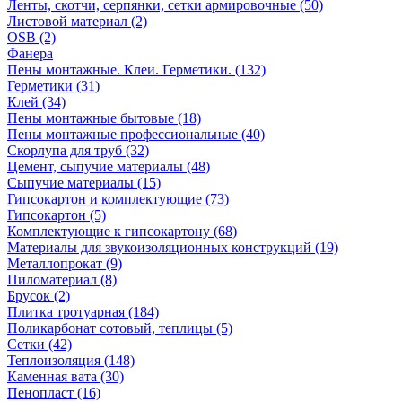
Ленты, скотчи, серпянки, сетки армировочные (50)
Листовой материал (2)
OSB (2)
Фанера
Пены монтажные. Клеи. Герметики. (132)
Герметики (31)
Клей (34)
Пены монтажные бытовые (18)
Пены монтажные профессиональные (40)
Скорлупа для труб (32)
Цемент, сыпучие материалы (48)
Сыпучие материалы (15)
Гипсокартон и комплектующие (73)
Гипсокартон (5)
Комплектующие к гипсокартону (68)
Материалы для звукоизоляционных конструкций (19)
Металлопрокат (9)
Пиломатериал (8)
Брусок (2)
Плитка тротуарная (184)
Поликарбонат сотовый, теплицы (5)
Сетки (42)
Теплоизоляция (148)
Каменная вата (30)
Пенопласт (16)