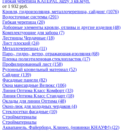
Гибкая черепица KATEPAL Jazzy 3 кв.м/уп.
от 1 932 руб.
Кровля, гидроизоляция, металлочерепица, сайдинг (1076)
Водосточные системы (291)
Гибкая черепица (20)
Доборные элементы кровли, отливы и другие изделия (48)
Комплектующие для забора (7)
Лестницы Чердачные (18)
Лист плоский (24)
Металлочерепица (11)
Паро-, гидро-, ветро, отражающая-изоляция (68)
Пленка полиэтиленовая,стеклопластик (17)
Профилированный лист (158)
Рулонный кровельный материал (52)
Сайдинг (139)
Фасадные панели (82)
Окна мансардные Велюкс (106)
Линия Оптима Класс Комфорт (33)
Линия Оптима Класс Стандарт (18)
Оклады для линии Оптима (48)
Окно-люк для холодных чердаков (4)
Стеклосетки фасадные (10)
Стройматериалы
Стройматериалы
Аквапанель. Файерборд. Клинео. (новинки КНАУФ!) (22)