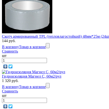
Скотч армированный TPL (тепловлагостойкий) 48мм*25м (24шт
144 руб.
В корзину
Товар в корзине
Сравнить
шт
Гидроизоляция Магнел C, 60м2/рул
1 320 руб.
В корзину
Товар в корзине
Сравнить
шт