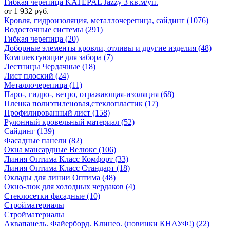
Гибкая черепица KATEPAL Jazzy 3 кв.м/уп.
от 1 932 руб.
Кровля, гидроизоляция, металлочерепица, сайдинг (1076)
Водосточные системы (291)
Гибкая черепица (20)
Доборные элементы кровли, отливы и другие изделия (48)
Комплектующие для забора (7)
Лестницы Чердачные (18)
Лист плоский (24)
Металлочерепица (11)
Паро-, гидро-, ветро, отражающая-изоляция (68)
Пленка полиэтиленовая,стеклопластик (17)
Профилированный лист (158)
Рулонный кровельный материал (52)
Сайдинг (139)
Фасадные панели (82)
Окна мансардные Велюкс (106)
Линия Оптима Класс Комфорт (33)
Линия Оптима Класс Стандарт (18)
Оклады для линии Оптима (48)
Окно-люк для холодных чердаков (4)
Стеклосетки фасадные (10)
Стройматериалы
Стройматериалы
Аквапанель. Файерборд. Клинео. (новинки КНАУФ!) (22)