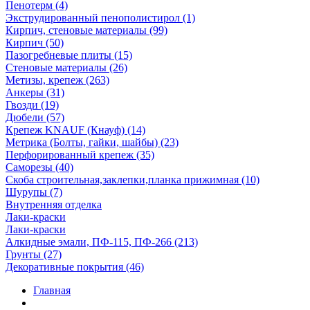
Пенотерм (4)
Экструдированный пенополистирол (1)
Кирпич, стеновые материалы (99)
Кирпич (50)
Пазогребневые плиты (15)
Стеновые материалы (26)
Метизы, крепеж (263)
Анкеры (31)
Гвозди (19)
Дюбели (57)
Крепеж KNAUF (Кнауф) (14)
Метрика (Болты, гайки, шайбы) (23)
Перфорированный крепеж (35)
Саморезы (40)
Скоба строительная,заклепки,планка прижимная (10)
Шурупы (7)
Внутренняя отделка
Лаки-краски
Лаки-краски
Алкидные эмали, ПФ-115, ПФ-266 (213)
Грунты (27)
Декоративные покрытия (46)
Главная