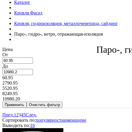
Каталог
Кровля Фасад
Кровля, гидроизоляция, металлочерепица, сайдинг
Паро-, гидро-, ветро, отражающая-изоляция
Паро-, г
Цена
От
До
60.95
2790.95
5520.95
8249.95
10980.20
Пред.
1
2
3
4
5
След.
Сортировать по:
популярности
имени
цене
Выводить по:
16