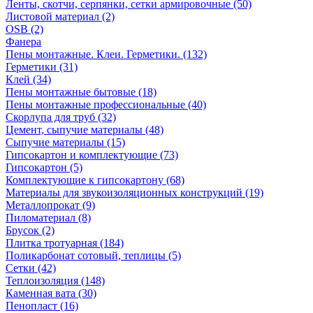
Ленты, скотчи, серпянки, сетки армировочные (50)
Листовой материал (2)
OSB (2)
Фанера
Пены монтажные. Клеи. Герметики. (132)
Герметики (31)
Клей (34)
Пены монтажные бытовые (18)
Пены монтажные профессиональные (40)
Скорлупа для труб (32)
Цемент, сыпучие материалы (48)
Сыпучие материалы (15)
Гипсокартон и комплектующие (73)
Гипсокартон (5)
Комплектующие к гипсокартону (68)
Материалы для звукоизоляционных конструкций (19)
Металлопрокат (9)
Пиломатериал (8)
Брусок (2)
Плитка тротуарная (184)
Поликарбонат сотовый, теплицы (5)
Сетки (42)
Теплоизоляция (148)
Каменная вата (30)
Пенопласт (16)