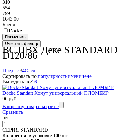
310
554
799
1043.00
Бренд
Docke
ВС ПВХ Деке STANDARD
D120/86
Пред.
1
2
3
4
След.
Сортировать по:
популярности
имени
цене
Выводить по:
16
Döcke Standart Хомут универсальный ПЛОМБИР
90 руб.
В корзину
Товар в корзине
Сравнить
шт
СЕРИЯ STANDARD
Количество в упаковке 100 шт.