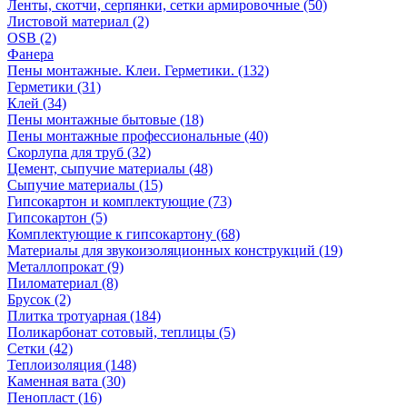
Ленты, скотчи, серпянки, сетки армировочные (50)
Листовой материал (2)
OSB (2)
Фанера
Пены монтажные. Клеи. Герметики. (132)
Герметики (31)
Клей (34)
Пены монтажные бытовые (18)
Пены монтажные профессиональные (40)
Скорлупа для труб (32)
Цемент, сыпучие материалы (48)
Сыпучие материалы (15)
Гипсокартон и комплектующие (73)
Гипсокартон (5)
Комплектующие к гипсокартону (68)
Материалы для звукоизоляционных конструкций (19)
Металлопрокат (9)
Пиломатериал (8)
Брусок (2)
Плитка тротуарная (184)
Поликарбонат сотовый, теплицы (5)
Сетки (42)
Теплоизоляция (148)
Каменная вата (30)
Пенопласт (16)