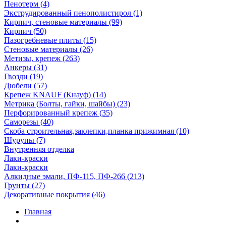
Пенотерм (4)
Экструдированный пенополистирол (1)
Кирпич, стеновые материалы (99)
Кирпич (50)
Пазогребневые плиты (15)
Стеновые материалы (26)
Метизы, крепеж (263)
Анкеры (31)
Гвозди (19)
Дюбели (57)
Крепеж KNAUF (Кнауф) (14)
Метрика (Болты, гайки, шайбы) (23)
Перфорированный крепеж (35)
Саморезы (40)
Скоба строительная,заклепки,планка прижимная (10)
Шурупы (7)
Внутренняя отделка
Лаки-краски
Лаки-краски
Алкидные эмали, ПФ-115, ПФ-266 (213)
Грунты (27)
Декоративные покрытия (46)
Главная