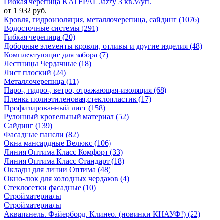
Гибкая черепица KATEPAL Jazzy 3 кв.м/уп.
от 1 932 руб.
Кровля, гидроизоляция, металлочерепица, сайдинг (1076)
Водосточные системы (291)
Гибкая черепица (20)
Доборные элементы кровли, отливы и другие изделия (48)
Комплектующие для забора (7)
Лестницы Чердачные (18)
Лист плоский (24)
Металлочерепица (11)
Паро-, гидро-, ветро, отражающая-изоляция (68)
Пленка полиэтиленовая,стеклопластик (17)
Профилированный лист (158)
Рулонный кровельный материал (52)
Сайдинг (139)
Фасадные панели (82)
Окна мансардные Велюкс (106)
Линия Оптима Класс Комфорт (33)
Линия Оптима Класс Стандарт (18)
Оклады для линии Оптима (48)
Окно-люк для холодных чердаков (4)
Стеклосетки фасадные (10)
Стройматериалы
Стройматериалы
Аквапанель. Файерборд. Клинео. (новинки КНАУФ!) (22)