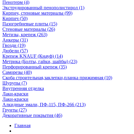
Пенотерм (4)
Экструдированный пенополистирол (1)
Кирпич, стеновые материалы (99)
Кирпич (50)
Пазогребневые плиты (15)
Стеновые материалы (26)
Метизы, крепеж (263)
Анкеры (31)
Гвозди (19)
Дюбели (57)
Крепеж KNAUF (Кнауф) (14)
Метрика (Болты, гайки, шайбы) (23)
Перфорированный крепеж (35)
Саморезы (40)
Скоба строительная,заклепки,планка прижимная (10)
Шурупы (7)
Внутренняя отделка
Лаки-краски
Лаки-краски
Алкидные эмали, ПФ-115, ПФ-266 (213)
Грунты (27)
Декоративные покрытия (46)
Главная