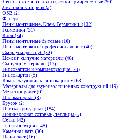
Ленты, скотчи, серпянки, сетки армировочные (50)
Листовой материал (2)
OSB (2)
Фанера
Пены монтажные. Клеи. Герметики. (132)
Герметики (31)
Клей (34)
Пены монтажные бытовые (18)
Пены монтажные профессиональные (40)
Скорлупа для труб (32)
Цемент, сыпучие материалы (48)
Сыпучие материалы (15)
Гипсокартон и комплектующие (73)
Гипсокартон (5)
Комплектующие к гипсокартону (68)
Материалы для звукоизоляционных конструкций (19)
Металлопрокат (9)
Пиломатериал (8)
Брусок (2)
Плитка тротуарная (184)
Поликарбонат сотовый, теплицы (5)
Сетки (42)
Теплоизоляция (148)
Каменная вата (30)
Пенопласт (16)