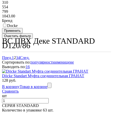
310
554
799
1043.00
Бренд
Docke
ВС ПВХ Деке STANDARD
D120/86
Пред.
1
2
3
4
След.
Сортировать по:
популярности
имени
цене
Выводить по:
16
Döcke Standart Муфта соединительная ГРАНАТ
128 руб.
В корзину
Товар в корзине
Сравнить
шт
СЕРИЯ STANDARD
Количество в упаковке 63 шт.