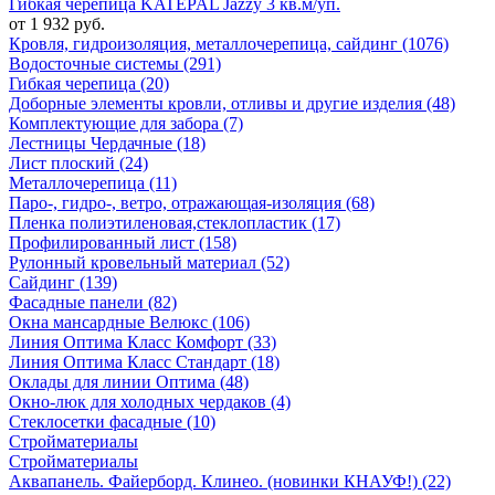
Гибкая черепица KATEPAL Jazzy 3 кв.м/уп.
от 1 932 руб.
Кровля, гидроизоляция, металлочерепица, сайдинг (1076)
Водосточные системы (291)
Гибкая черепица (20)
Доборные элементы кровли, отливы и другие изделия (48)
Комплектующие для забора (7)
Лестницы Чердачные (18)
Лист плоский (24)
Металлочерепица (11)
Паро-, гидро-, ветро, отражающая-изоляция (68)
Пленка полиэтиленовая,стеклопластик (17)
Профилированный лист (158)
Рулонный кровельный материал (52)
Сайдинг (139)
Фасадные панели (82)
Окна мансардные Велюкс (106)
Линия Оптима Класс Комфорт (33)
Линия Оптима Класс Стандарт (18)
Оклады для линии Оптима (48)
Окно-люк для холодных чердаков (4)
Стеклосетки фасадные (10)
Стройматериалы
Стройматериалы
Аквапанель. Файерборд. Клинео. (новинки КНАУФ!) (22)