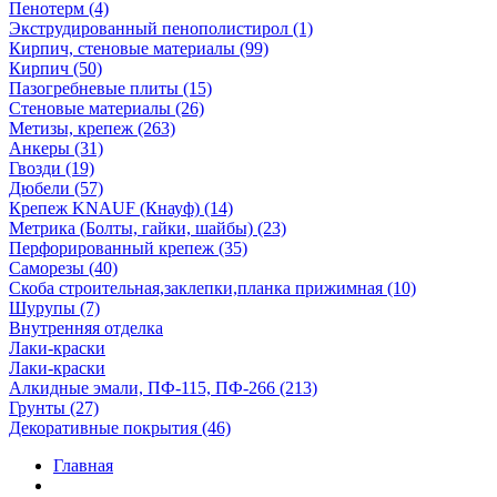
Пенотерм (4)
Экструдированный пенополистирол (1)
Кирпич, стеновые материалы (99)
Кирпич (50)
Пазогребневые плиты (15)
Стеновые материалы (26)
Метизы, крепеж (263)
Анкеры (31)
Гвозди (19)
Дюбели (57)
Крепеж KNAUF (Кнауф) (14)
Метрика (Болты, гайки, шайбы) (23)
Перфорированный крепеж (35)
Саморезы (40)
Скоба строительная,заклепки,планка прижимная (10)
Шурупы (7)
Внутренняя отделка
Лаки-краски
Лаки-краски
Алкидные эмали, ПФ-115, ПФ-266 (213)
Грунты (27)
Декоративные покрытия (46)
Главная