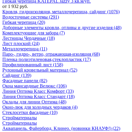
Гибкая черепица KATEPAL Jazzy 3 кв.м/уп.
от 1 932 руб.
Кровля, гидроизоляция, металлочерепица, сайдинг (1076)
Водосточные системы (291)
Гибкая черепица (20)
Доборные элементы кровли, отливы и другие изделия (48)
Комплектующие для забора (7)
Лестницы Чердачные (18)
Лист плоский (24)
Металлочерепица (11)
Паро-, гидро-, ветро, отражающая-изоляция (68)
Пленка полиэтиленовая,стеклопластик (17)
Профилированный лист (158)
Рулонный кровельный материал (52)
Сайдинг (139)
Фасадные панели (82)
Окна мансардные Велюкс (106)
Линия Оптима Класс Комфорт (33)
Линия Оптима Класс Стандарт (18)
Оклады для линии Оптима (48)
Окно-люк для холодных чердаков (4)
Стеклосетки фасадные (10)
Стройматериалы
Стройматериалы
Аквапанель. Файерборд. Клинео. (новинки КНАУФ!) (22)