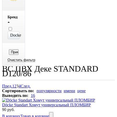
Бренд
Docke
ВС ПВХ Деке STANDARD
D120/86
Пред.
1
2
3
4
След.
Сортировать по:
популярности
имени
цене
Выводить по:
16
Döcke Standart Хомут универсальный ПЛОМБИР
90 руб.
В корзину
Товар в корзине