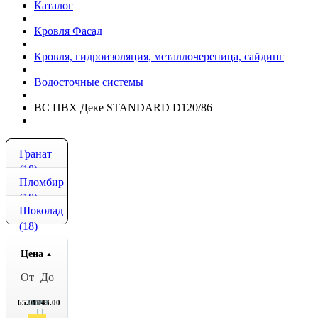
Каталог
Кровля Фасад
Кровля, гидроизоляция, металлочерепица, сайдинг
Водосточные системы
ВС ПВХ Деке STANDARD D120/86
Гранат
(18)
Пломбир
(18)
Шоколад
(18)
Цена
От
До
65.00
310
554
1043.00
799