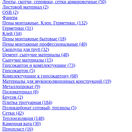
Ленты, скотчи, серпянки, сетки армировочные (50)
Листовой материал (2)
OSB (2)
Фанера
Пены монтажные. Клеи. Герметики. (132)
Герметики (31)
Клей (34)
Пены монтажные бытовые (18)
Пены монтажные профессиональные (40)
Скорлупа для труб (32)
Цемент, сыпучие материалы (48)
Сыпучие материалы (15)
Гипсокартон и комплектующие (73)
Гипсокартон (5)
Комплектующие к гипсокартону (68)
Материалы для звукоизоляционных конструкций (19)
Металлопрокат (9)
Пиломатериал (8)
Брусок (2)
Плитка тротуарная (184)
Поликарбонат сотовый, теплицы (5)
Сетки (42)
Теплоизоляция (148)
Каменная вата (30)
Пенопласт (16)