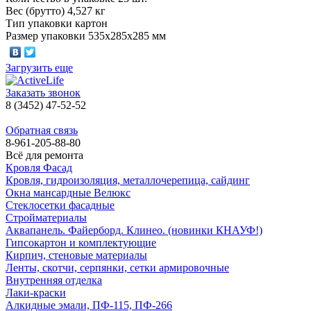
Вес (брутто) 4,527 кг
Тип упаковки картон
Размер упаковки 535х285х285 мм
Загрузить еще
Заказать звонок
8 (3452) 47-52-52
Обратная связь
8-961-205-88-80
Всё для ремонта
Кровля Фасад
Кровля, гидроизоляция, металлочерепица, сайдинг
Окна мансардные Велюкс
Стеклосетки фасадные
Стройматериалы
Аквапанель. Файерборд. Клинео. (новинки КНАУФ!)
Гипсокартон и комплектующие
Кирпич, стеновые материалы
Ленты, скотчи, серпянки, сетки армировочные
Внутренняя отделка
Лаки-краски
Алкидные эмали, ПФ-115, ПФ-266