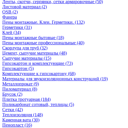
Ленты, скотчи, серпянки, сетки армировочные (50)
Листовой материал (2)
OSB (2)
Фанера
Пены монтажные. Клеи. Герметики. (132)
Герметики (31)
Клей (34)
Пены монтажные бытовые (18)
Пены монтажные профессиональные (40)
Скорлупа для труб (32)
Цемент, сыпучие материалы (48)
Сыпучие материалы (15)
Гипсокартон и комплектующие (73)
Гипсокартон (5)
Комплектующие к гипсокартону (68)
Материалы для звукоизоляционных конструкций (19)
Металлопрокат (9)
Пиломатериал (8)
Брусок (2)
Плитка тротуарная (184)
Поликарбонат сотовый, теплицы (5)
Сетки (42)
Теплоизоляция (148)
Каменная вата (30)
Пенопласт (16)