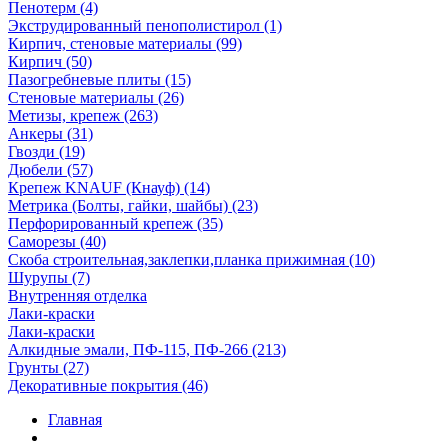
Пенотерм (4)
Экструдированный пенополистирол (1)
Кирпич, стеновые материалы (99)
Кирпич (50)
Пазогребневые плиты (15)
Стеновые материалы (26)
Метизы, крепеж (263)
Анкеры (31)
Гвозди (19)
Дюбели (57)
Крепеж KNAUF (Кнауф) (14)
Метрика (Болты, гайки, шайбы) (23)
Перфорированный крепеж (35)
Саморезы (40)
Скоба строительная,заклепки,планка прижимная (10)
Шурупы (7)
Внутренняя отделка
Лаки-краски
Лаки-краски
Алкидные эмали, ПФ-115, ПФ-266 (213)
Грунты (27)
Декоративные покрытия (46)
Главная