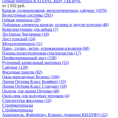
Гибкая черепица KATEPAL Jazzy 3 кв.м/уп.
от 1 932 руб.
Кровля, гидроизоляция, металлочерепица, сайдинг (1076)
Водосточные системы (291)
Гибкая черепица (20)
Доборные элементы кровли, отливы и другие изделия (48)
Комплектующие для забора (7)
Лестницы Чердачные (18)
Лист плоский (24)
Металлочерепица (11)
Паро-, гидро-, ветро, отражающая-изоляция (68)
Пленка полиэтиленовая,стеклопластик (17)
Профилированный лист (158)
Рулонный кровельный материал (52)
Сайдинг (139)
Фасадные панели (82)
Окна мансардные Велюкс (106)
Линия Оптима Класс Комфорт (33)
Линия Оптима Класс Стандарт (18)
Оклады для линии Оптима (48)
Окно-люк для холодных чердаков (4)
Стеклосетки фасадные (10)
Стройматериалы
Стройматериалы
Аквапанель. Файерборд. Клинео. (новинки КНАУФ!) (22)