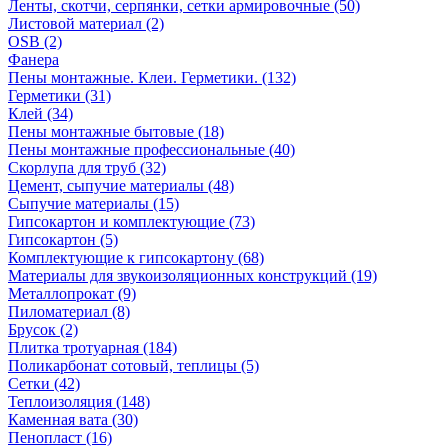
Ленты, скотчи, серпянки, сетки армировочные (50)
Листовой материал (2)
OSB (2)
Фанера
Пены монтажные. Клеи. Герметики. (132)
Герметики (31)
Клей (34)
Пены монтажные бытовые (18)
Пены монтажные профессиональные (40)
Скорлупа для труб (32)
Цемент, сыпучие материалы (48)
Сыпучие материалы (15)
Гипсокартон и комплектующие (73)
Гипсокартон (5)
Комплектующие к гипсокартону (68)
Материалы для звукоизоляционных конструкций (19)
Металлопрокат (9)
Пиломатериал (8)
Брусок (2)
Плитка тротуарная (184)
Поликарбонат сотовый, теплицы (5)
Сетки (42)
Теплоизоляция (148)
Каменная вата (30)
Пенопласт (16)