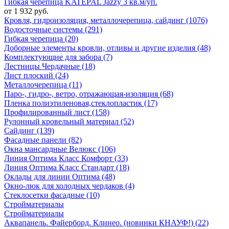
Гибкая черепица KATEPAL Jazzy 3 кв.м/уп.
от 1 932 руб.
Кровля, гидроизоляция, металлочерепица, сайдинг (1076)
Водосточные системы (291)
Гибкая черепица (20)
Доборные элементы кровли, отливы и другие изделия (48)
Комплектующие для забора (7)
Лестницы Чердачные (18)
Лист плоский (24)
Металлочерепица (11)
Паро-, гидро-, ветро, отражающая-изоляция (68)
Пленка полиэтиленовая,стеклопластик (17)
Профилированный лист (158)
Рулонный кровельный материал (52)
Сайдинг (139)
Фасадные панели (82)
Окна мансардные Велюкс (106)
Линия Оптима Класс Комфорт (33)
Линия Оптима Класс Стандарт (18)
Оклады для линии Оптима (48)
Окно-люк для холодных чердаков (4)
Стеклосетки фасадные (10)
Стройматериалы
Стройматериалы
Аквапанель. Файерборд. Клинео. (новинки КНАУФ!) (22)