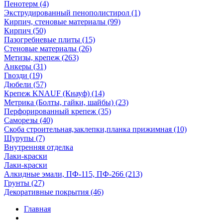
Пенотерм (4)
Экструдированный пенополистирол (1)
Кирпич, стеновые материалы (99)
Кирпич (50)
Пазогребневые плиты (15)
Стеновые материалы (26)
Метизы, крепеж (263)
Анкеры (31)
Гвозди (19)
Дюбели (57)
Крепеж KNAUF (Кнауф) (14)
Метрика (Болты, гайки, шайбы) (23)
Перфорированный крепеж (35)
Саморезы (40)
Скоба строительная,заклепки,планка прижимная (10)
Шурупы (7)
Внутренняя отделка
Лаки-краски
Лаки-краски
Алкидные эмали, ПФ-115, ПФ-266 (213)
Грунты (27)
Декоративные покрытия (46)
Главная