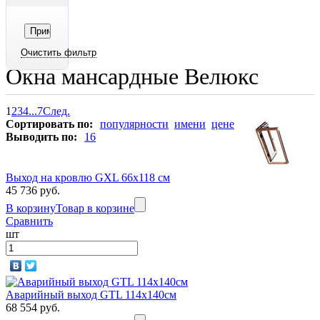
Окна мансардные Велюкс
1
2
3
4
...
7
След.
Сортировать по:
популярности
имени
цене
Выводить по:
16
Выход на кровлю GXL 66х118 см
45 736 руб.
В корзину
Товар в корзине
Сравнить
шт
Аварийный выход GTL 114х140см
68 554 руб.