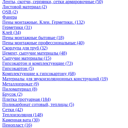
Ленты, скотчи, серпянки, сетки армировочные (50)
Листовой материал (2)
OSB (2)
Фанера
Пены монтажные. Клеи. Герметики. (132)
Герметики (31)
Клей (34)
Пены монтажные бытовые (18)
Пены монтажные профессиональные (40)
Скорлупа для труб (32)
Цемент, сыпучие материалы (48)
Сыпучие материалы (15)
Гипсокартон и комплектующие (73)
Гипсокартон (5)
Комплектующие к гипсокартону (68)
Материалы для звукоизоляционных конструкций (19)
Металлопрокат (9)
Пиломатериал (8)
Брусок (2)
Плитка тротуарная (184)
Поликарбонат сотовый, теплицы (5)
Сетки (42)
Теплоизоляция (148)
Каменная вата (30)
Пенопласт (16)