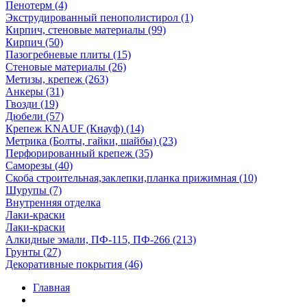
Пенотерм (4)
Экструдированный пенополистирол (1)
Кирпич, стеновые материалы (99)
Кирпич (50)
Пазогребневые плиты (15)
Стеновые материалы (26)
Метизы, крепеж (263)
Анкеры (31)
Гвозди (19)
Дюбели (57)
Крепеж KNAUF (Кнауф) (14)
Метрика (Болты, гайки, шайбы) (23)
Перфорированный крепеж (35)
Саморезы (40)
Скоба строительная,заклепки,планка прижимная (10)
Шурупы (7)
Внутренняя отделка
Лаки-краски
Лаки-краски
Алкидные эмали, ПФ-115, ПФ-266 (213)
Грунты (27)
Декоративные покрытия (46)
Главная