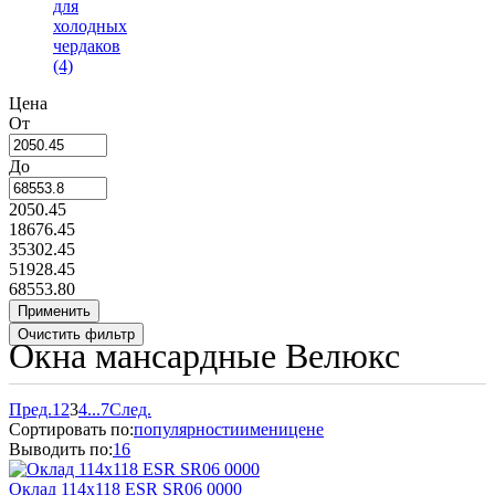
для
холодных
чердаков
(4)
Цена
От
До
2050.45
18676.45
35302.45
51928.45
68553.80
Окна мансардные Велюкс
Пред.
1
2
3
4
...
7
След.
Сортировать по:
популярности
имени
цене
Выводить по:
16
Оклад 114х118 ESR SR06 0000