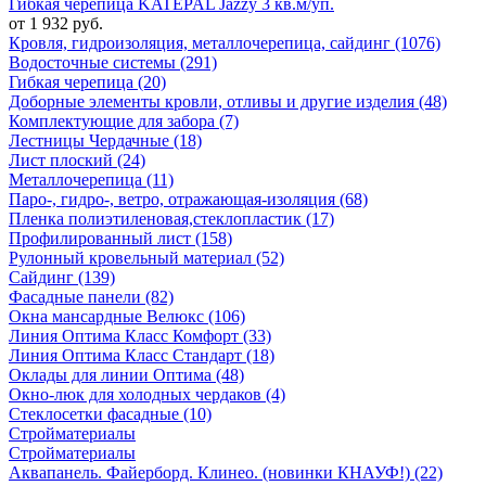
Гибкая черепица KATEPAL Jazzy 3 кв.м/уп.
от 1 932 руб.
Кровля, гидроизоляция, металлочерепица, сайдинг (1076)
Водосточные системы (291)
Гибкая черепица (20)
Доборные элементы кровли, отливы и другие изделия (48)
Комплектующие для забора (7)
Лестницы Чердачные (18)
Лист плоский (24)
Металлочерепица (11)
Паро-, гидро-, ветро, отражающая-изоляция (68)
Пленка полиэтиленовая,стеклопластик (17)
Профилированный лист (158)
Рулонный кровельный материал (52)
Сайдинг (139)
Фасадные панели (82)
Окна мансардные Велюкс (106)
Линия Оптима Класс Комфорт (33)
Линия Оптима Класс Стандарт (18)
Оклады для линии Оптима (48)
Окно-люк для холодных чердаков (4)
Стеклосетки фасадные (10)
Стройматериалы
Стройматериалы
Аквапанель. Файерборд. Клинео. (новинки КНАУФ!) (22)