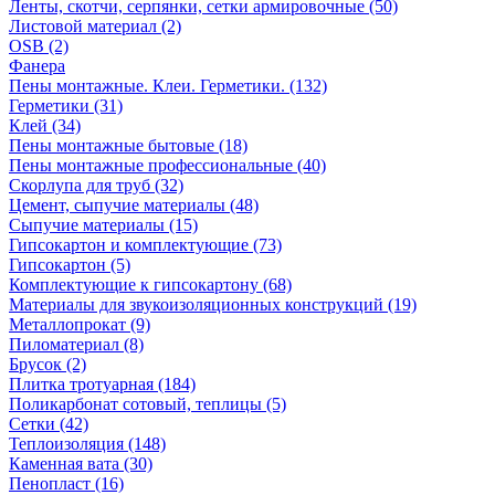
Ленты, скотчи, серпянки, сетки армировочные (50)
Листовой материал (2)
OSB (2)
Фанера
Пены монтажные. Клеи. Герметики. (132)
Герметики (31)
Клей (34)
Пены монтажные бытовые (18)
Пены монтажные профессиональные (40)
Скорлупа для труб (32)
Цемент, сыпучие материалы (48)
Сыпучие материалы (15)
Гипсокартон и комплектующие (73)
Гипсокартон (5)
Комплектующие к гипсокартону (68)
Материалы для звукоизоляционных конструкций (19)
Металлопрокат (9)
Пиломатериал (8)
Брусок (2)
Плитка тротуарная (184)
Поликарбонат сотовый, теплицы (5)
Сетки (42)
Теплоизоляция (148)
Каменная вата (30)
Пенопласт (16)