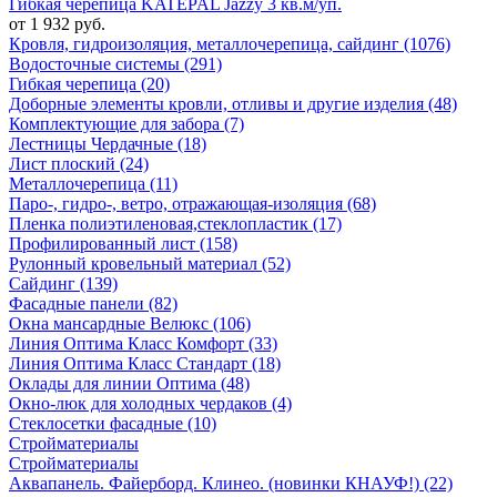
Гибкая черепица KATEPAL Jazzy 3 кв.м/уп.
от 1 932 руб.
Кровля, гидроизоляция, металлочерепица, сайдинг (1076)
Водосточные системы (291)
Гибкая черепица (20)
Доборные элементы кровли, отливы и другие изделия (48)
Комплектующие для забора (7)
Лестницы Чердачные (18)
Лист плоский (24)
Металлочерепица (11)
Паро-, гидро-, ветро, отражающая-изоляция (68)
Пленка полиэтиленовая,стеклопластик (17)
Профилированный лист (158)
Рулонный кровельный материал (52)
Сайдинг (139)
Фасадные панели (82)
Окна мансардные Велюкс (106)
Линия Оптима Класс Комфорт (33)
Линия Оптима Класс Стандарт (18)
Оклады для линии Оптима (48)
Окно-люк для холодных чердаков (4)
Стеклосетки фасадные (10)
Стройматериалы
Стройматериалы
Аквапанель. Файерборд. Клинео. (новинки КНАУФ!) (22)