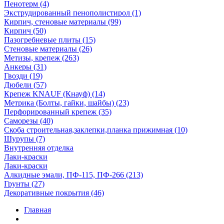
Пенотерм (4)
Экструдированный пенополистирол (1)
Кирпич, стеновые материалы (99)
Кирпич (50)
Пазогребневые плиты (15)
Стеновые материалы (26)
Метизы, крепеж (263)
Анкеры (31)
Гвозди (19)
Дюбели (57)
Крепеж KNAUF (Кнауф) (14)
Метрика (Болты, гайки, шайбы) (23)
Перфорированный крепеж (35)
Саморезы (40)
Скоба строительная,заклепки,планка прижимная (10)
Шурупы (7)
Внутренняя отделка
Лаки-краски
Лаки-краски
Алкидные эмали, ПФ-115, ПФ-266 (213)
Грунты (27)
Декоративные покрытия (46)
Главная