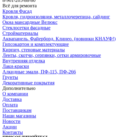
8-961-205-88-80
Всё для ремонта
Кровля Фасад
Кровля, гидроизоляция, металлочерепица, сайдинг
Окна мансардные Велюкс
Стеклосетки фасадные
Стройматериалы
Аквапанель. Файерборд. Клинео. (новинки КНАУФ!)
Гипсокартон и комплектующие
Кирпич, стеновые материалы
Ленты, скотчи, серпянки, сетки армировочные
Внутренняя отделка
Лаки-краски
Алкидные эмали, ПФ-115, ПФ-266
Грунты
Декоративные покрытия
Дополнительно
О компании
Доставка
Оплата
Поставщикам
Наши магазины
Новости
Акции
Контакты