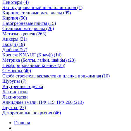
Пенотерм (4)
Экструдированный пенополистирол (1)
Кирпич, стеновые материалы (99)
Кирпич (50)
Пазогребневые плиты (15)
Стеновые материалы (26)
Метизы, крепеж (263)
Анкеры (31)
Гвозди (19)
Дюбели (57)
Крепеж KNAUF (Кнауф) (14)
Метрика (Болты, гайки, шайбы) (23)
Перфорированный крепеж (35)
Саморезы (40)
Скоба строительная,заклепки,планка прижимная (10)
Шурупы (7)
Внутренняя отделка
Лаки-краски
Лаки-краски
Алкидные эмали, ПФ-115, ПФ-266 (213)
Грунты (27)
Декоративные покрытия (46)
Главная