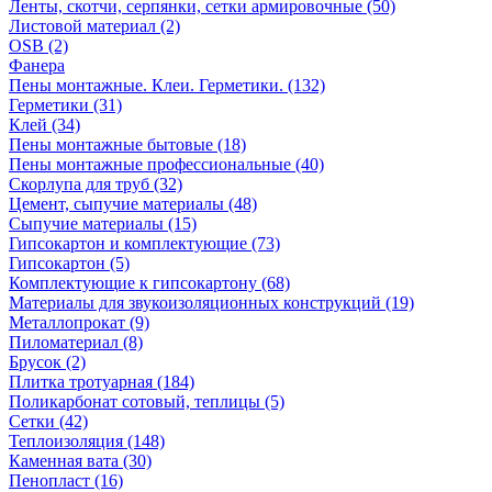
Ленты, скотчи, серпянки, сетки армировочные (50)
Листовой материал (2)
OSB (2)
Фанера
Пены монтажные. Клеи. Герметики. (132)
Герметики (31)
Клей (34)
Пены монтажные бытовые (18)
Пены монтажные профессиональные (40)
Скорлупа для труб (32)
Цемент, сыпучие материалы (48)
Сыпучие материалы (15)
Гипсокартон и комплектующие (73)
Гипсокартон (5)
Комплектующие к гипсокартону (68)
Материалы для звукоизоляционных конструкций (19)
Металлопрокат (9)
Пиломатериал (8)
Брусок (2)
Плитка тротуарная (184)
Поликарбонат сотовый, теплицы (5)
Сетки (42)
Теплоизоляция (148)
Каменная вата (30)
Пенопласт (16)