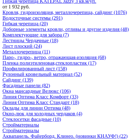
Гибкая черепица KATEPAL Jazzy 3 кв.м/уп.
от 1 932 руб.
Кровля, гидроизоляция, металлочерепица, сайдинг (1076)
Водосточные системы (291)
Гибкая черепица (20)
Доборные элементы кровли, отливы и другие изделия (48)
Комплектующие для забора (7)
Лестницы Чердачные (18)
Лист плоский (24)
Металлочерепица (11)
Паро-, гидро-, ветро, отражающая-изоляция (68)
Пленка полиэтиленовая,стеклопластик (17)
Профилированный лист (158)
Рулонный кровельный материал (52)
Сайдинг (139)
Фасадные панели (82)
Окна мансардные Велюкс (106)
Линия Оптима Класс Комфорт (33)
Линия Оптима Класс Стандарт (18)
Оклады для линии Оптима (48)
Окно-люк для холодных чердаков (4)
Стеклосетки фасадные (10)
Стройматериалы
Стройматериалы
Аквапанель. Файерборд. Клинео. (новинки КНАУФ!) (22)