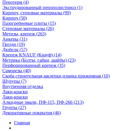
Пенотерм (4)
Экструдированный пенополистирол (1)
Кирпич, стеновые материалы (99)
Кирпич (50)
Пазогребневые плиты (15)
Стеновые материалы (26)
Метизы, крепеж (263)
Анкеры (31)
Гвозди (19)
Дюбели (57)
Крепеж KNAUF (Кнауф) (14)
Метрика (Болты, гайки, шайбы) (23)
Перфорированный крепеж (35)
Саморезы (40)
Скоба строительная,заклепки,планка прижимная (10)
Шурупы (7)
Внутренняя отделка
Лаки-краски
Лаки-краски
Алкидные эмали, ПФ-115, ПФ-266 (213)
Грунты (27)
Декоративные покрытия (46)
Главная