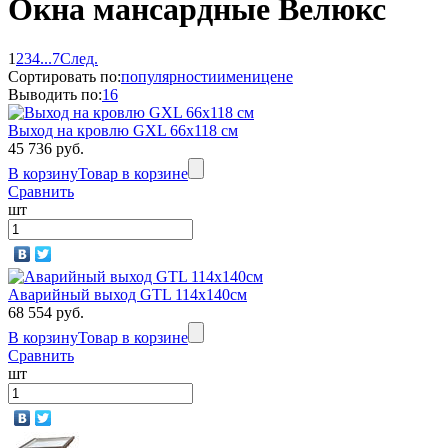
Окна мансардные Велюкс
1
2
3
4
...
7
След.
Сортировать по:
популярности
имени
цене
Выводить по:
16
Выход на кровлю GXL 66х118 см
45 736 руб.
В корзину
Товар в корзине
Сравнить
шт
Аварийный выход GTL 114х140см
68 554 руб.
В корзину
Товар в корзине
Сравнить
шт