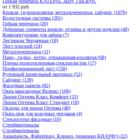
Гибкая черепица KATEPAL Jazzy 3 кв.м/уп.
от 1 932 руб.
Кровля, гидроизоляция, металлочерепица, сайдинг (1076)
Водосточные системы (291)
Гибкая черепица (20)
Доборные элементы кровли, отливы и другие изделия (48)
Комплектующие для забора (7)
Лестницы Чердачные (18)
Лист плоский (24)
Металлочерепица (11)
Паро-, гидро-, ветро, отражающая-изоляция (68)
Пленка полиэтиленовая,стеклопластик (17)
Профилированный лист (158)
Рулонный кровельный материал (52)
Сайдинг (139)
Фасадные панели (82)
Окна мансардные Велюкс (106)
Линия Оптима Класс Комфорт (33)
Линия Оптима Класс Стандарт (18)
Оклады для линии Оптима (48)
Окно-люк для холодных чердаков (4)
Стеклосетки фасадные (10)
Стройматериалы
Стройматериалы
Аквапанель. Файерборд. Клинео. (новинки КНАУФ!) (22)