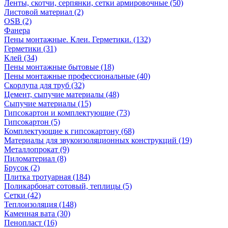
Ленты, скотчи, серпянки, сетки армировочные (50)
Листовой материал (2)
OSB (2)
Фанера
Пены монтажные. Клеи. Герметики. (132)
Герметики (31)
Клей (34)
Пены монтажные бытовые (18)
Пены монтажные профессиональные (40)
Скорлупа для труб (32)
Цемент, сыпучие материалы (48)
Сыпучие материалы (15)
Гипсокартон и комплектующие (73)
Гипсокартон (5)
Комплектующие к гипсокартону (68)
Материалы для звукоизоляционных конструкций (19)
Металлопрокат (9)
Пиломатериал (8)
Брусок (2)
Плитка тротуарная (184)
Поликарбонат сотовый, теплицы (5)
Сетки (42)
Теплоизоляция (148)
Каменная вата (30)
Пенопласт (16)