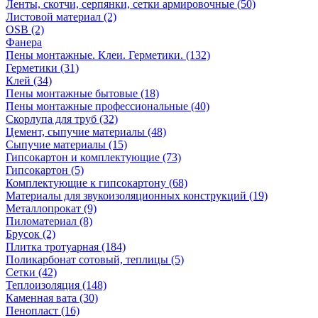
Ленты, скотчи, серпянки, сетки армировочные (50)
Листовой материал (2)
OSB (2)
Фанера
Пены монтажные. Клеи. Герметики. (132)
Герметики (31)
Клей (34)
Пены монтажные бытовые (18)
Пены монтажные профессиональные (40)
Скорлупа для труб (32)
Цемент, сыпучие материалы (48)
Сыпучие материалы (15)
Гипсокартон и комплектующие (73)
Гипсокартон (5)
Комплектующие к гипсокартону (68)
Материалы для звукоизоляционных конструкций (19)
Металлопрокат (9)
Пиломатериал (8)
Брусок (2)
Плитка тротуарная (184)
Поликарбонат сотовый, теплицы (5)
Сетки (42)
Теплоизоляция (148)
Каменная вата (30)
Пенопласт (16)