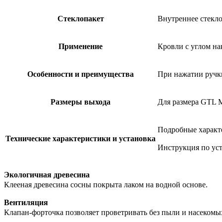
Стеклопаке
т
​Внутреннее стекл
Применени
е
Кровли с углом нак
Особенности
и
преимуществ
а
​При нажатии ручк
Размеры
выход
а
​Для размера GTL 
​Подробные характ
Технические
характеристики
и
установк
а
Инструкция по ус
Экологичная древесина
Клееная древесина сосны покрыта лаком на водной основе.
Вентиляция
Клапан-форточка позволяет проветривать без пыли и насекомы