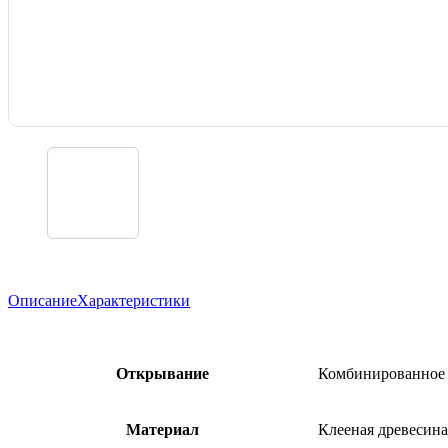
Описание
Характеристики
Открывание
Комбинированное 
Материа
л
​Клееная древесин