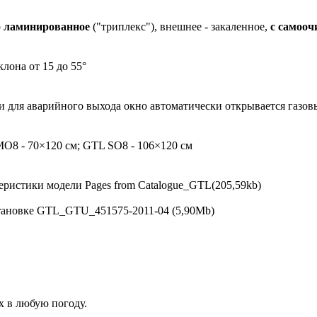
о
ламинированное
("триплекс"), внешнее - закаленное,
с самоо
лона от ​15 до 55°
и для аварийного выхода окно автоматически открывается газов
MO8 - 70×120 см; GTL SO8 - 106×120 см
еристики модели Pages from Catalogue_GTL(205,59kb)
тановке GTL_GTU_451575-2011-04 (5,90Mb)
х в любую погоду.