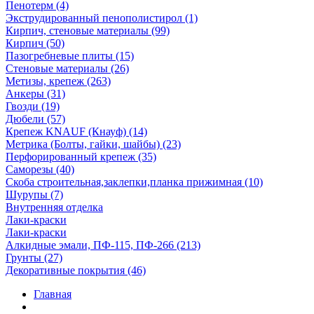
Пенотерм (4)
Экструдированный пенополистирол (1)
Кирпич, стеновые материалы (99)
Кирпич (50)
Пазогребневые плиты (15)
Стеновые материалы (26)
Метизы, крепеж (263)
Анкеры (31)
Гвозди (19)
Дюбели (57)
Крепеж KNAUF (Кнауф) (14)
Метрика (Болты, гайки, шайбы) (23)
Перфорированный крепеж (35)
Саморезы (40)
Скоба строительная,заклепки,планка прижимная (10)
Шурупы (7)
Внутренняя отделка
Лаки-краски
Лаки-краски
Алкидные эмали, ПФ-115, ПФ-266 (213)
Грунты (27)
Декоративные покрытия (46)
Главная