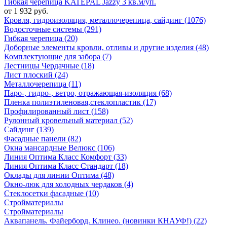
Гибкая черепица KATEPAL Jazzy 3 кв.м/уп.
от 1 932 руб.
Кровля, гидроизоляция, металлочерепица, сайдинг (1076)
Водосточные системы (291)
Гибкая черепица (20)
Доборные элементы кровли, отливы и другие изделия (48)
Комплектующие для забора (7)
Лестницы Чердачные (18)
Лист плоский (24)
Металлочерепица (11)
Паро-, гидро-, ветро, отражающая-изоляция (68)
Пленка полиэтиленовая,стеклопластик (17)
Профилированный лист (158)
Рулонный кровельный материал (52)
Сайдинг (139)
Фасадные панели (82)
Окна мансардные Велюкс (106)
Линия Оптима Класс Комфорт (33)
Линия Оптима Класс Стандарт (18)
Оклады для линии Оптима (48)
Окно-люк для холодных чердаков (4)
Стеклосетки фасадные (10)
Стройматериалы
Стройматериалы
Аквапанель. Файерборд. Клинео. (новинки КНАУФ!) (22)