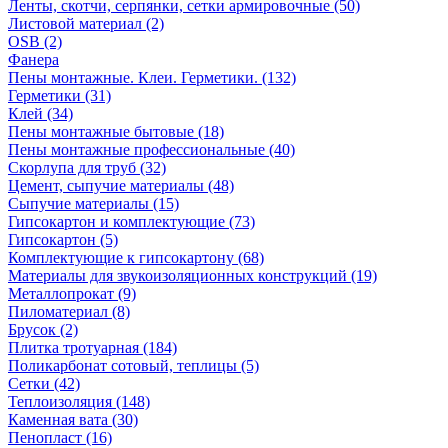
Ленты, скотчи, серпянки, сетки армировочные (50)
Листовой материал (2)
OSB (2)
Фанера
Пены монтажные. Клеи. Герметики. (132)
Герметики (31)
Клей (34)
Пены монтажные бытовые (18)
Пены монтажные профессиональные (40)
Скорлупа для труб (32)
Цемент, сыпучие материалы (48)
Сыпучие материалы (15)
Гипсокартон и комплектующие (73)
Гипсокартон (5)
Комплектующие к гипсокартону (68)
Материалы для звукоизоляционных конструкций (19)
Металлопрокат (9)
Пиломатериал (8)
Брусок (2)
Плитка тротуарная (184)
Поликарбонат сотовый, теплицы (5)
Сетки (42)
Теплоизоляция (148)
Каменная вата (30)
Пенопласт (16)