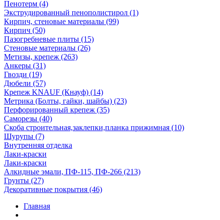
Пенотерм (4)
Экструдированный пенополистирол (1)
Кирпич, стеновые материалы (99)
Кирпич (50)
Пазогребневые плиты (15)
Стеновые материалы (26)
Метизы, крепеж (263)
Анкеры (31)
Гвозди (19)
Дюбели (57)
Крепеж KNAUF (Кнауф) (14)
Метрика (Болты, гайки, шайбы) (23)
Перфорированный крепеж (35)
Саморезы (40)
Скоба строительная,заклепки,планка прижимная (10)
Шурупы (7)
Внутренняя отделка
Лаки-краски
Лаки-краски
Алкидные эмали, ПФ-115, ПФ-266 (213)
Грунты (27)
Декоративные покрытия (46)
Главная