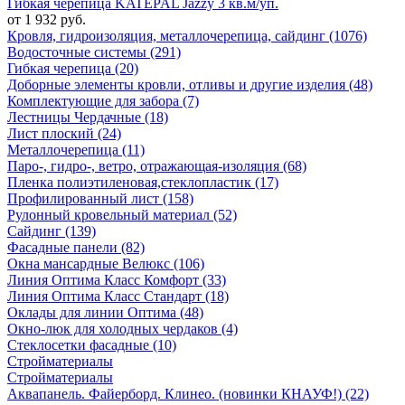
Гибкая черепица KATEPAL Jazzy 3 кв.м/уп.
от 1 932 руб.
Кровля, гидроизоляция, металлочерепица, сайдинг (1076)
Водосточные системы (291)
Гибкая черепица (20)
Доборные элементы кровли, отливы и другие изделия (48)
Комплектующие для забора (7)
Лестницы Чердачные (18)
Лист плоский (24)
Металлочерепица (11)
Паро-, гидро-, ветро, отражающая-изоляция (68)
Пленка полиэтиленовая,стеклопластик (17)
Профилированный лист (158)
Рулонный кровельный материал (52)
Сайдинг (139)
Фасадные панели (82)
Окна мансардные Велюкс (106)
Линия Оптима Класс Комфорт (33)
Линия Оптима Класс Стандарт (18)
Оклады для линии Оптима (48)
Окно-люк для холодных чердаков (4)
Стеклосетки фасадные (10)
Стройматериалы
Стройматериалы
Аквапанель. Файерборд. Клинео. (новинки КНАУФ!) (22)