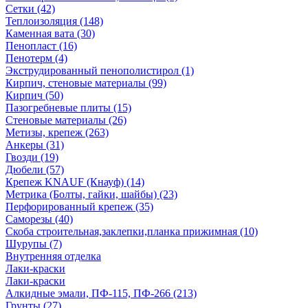
Сетки (42)
Теплоизоляция (148)
Каменная вата (30)
Пенопласт (16)
Пенотерм (4)
Экструдированный пенополистирол (1)
Кирпич, стеновые материалы (99)
Кирпич (50)
Пазогребневые плиты (15)
Стеновые материалы (26)
Метизы, крепеж (263)
Анкеры (31)
Гвозди (19)
Дюбели (57)
Крепеж KNAUF (Кнауф) (14)
Метрика (Болты, гайки, шайбы) (23)
Перфорированный крепеж (35)
Саморезы (40)
Скоба строительная,заклепки,планка прижимная (10)
Шурупы (7)
Внутренняя отделка
Лаки-краски
Лаки-краски
Алкидные эмали, ПФ-115, ПФ-266 (213)
Грунты (27)