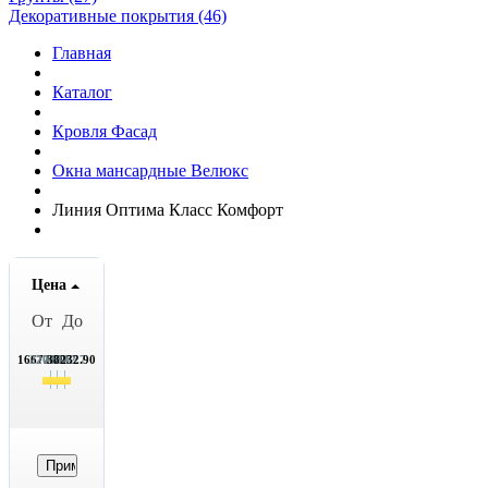
Декоративные покрытия (46)
Главная
Каталог
Кровля Фасад
Окна мансардные Велюкс
Линия Оптима Класс Комфорт
Цена
От
До
16672.70
22062.7
27452.7
32842.7
38232.90