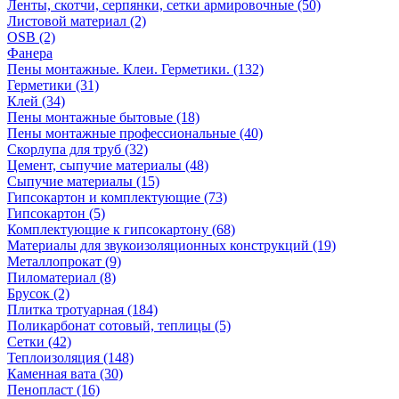
Ленты, скотчи, серпянки, сетки армировочные (50)
Листовой материал (2)
OSB (2)
Фанера
Пены монтажные. Клеи. Герметики. (132)
Герметики (31)
Клей (34)
Пены монтажные бытовые (18)
Пены монтажные профессиональные (40)
Скорлупа для труб (32)
Цемент, сыпучие материалы (48)
Сыпучие материалы (15)
Гипсокартон и комплектующие (73)
Гипсокартон (5)
Комплектующие к гипсокартону (68)
Материалы для звукоизоляционных конструкций (19)
Металлопрокат (9)
Пиломатериал (8)
Брусок (2)
Плитка тротуарная (184)
Поликарбонат сотовый, теплицы (5)
Сетки (42)
Теплоизоляция (148)
Каменная вата (30)
Пенопласт (16)