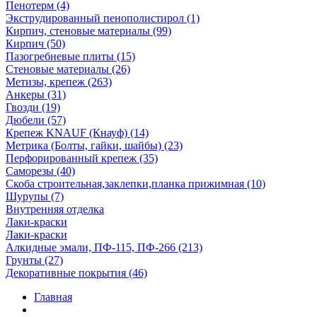
Пенотерм (4)
Экструдированный пенополистирол (1)
Кирпич, стеновые материалы (99)
Кирпич (50)
Пазогребневые плиты (15)
Стеновые материалы (26)
Метизы, крепеж (263)
Анкеры (31)
Гвозди (19)
Дюбели (57)
Крепеж KNAUF (Кнауф) (14)
Метрика (Болты, гайки, шайбы) (23)
Перфорированный крепеж (35)
Саморезы (40)
Скоба строительная,заклепки,планка прижимная (10)
Шурупы (7)
Внутренняя отделка
Лаки-краски
Лаки-краски
Алкидные эмали, ПФ-115, ПФ-266 (213)
Грунты (27)
Декоративные покрытия (46)
Главная