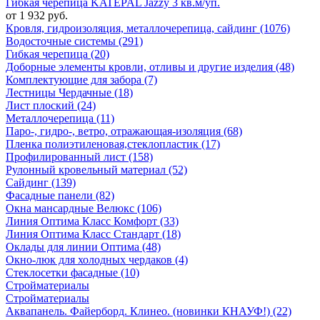
Гибкая черепица KATEPAL Jazzy 3 кв.м/уп.
от 1 932 руб.
Кровля, гидроизоляция, металлочерепица, сайдинг (1076)
Водосточные системы (291)
Гибкая черепица (20)
Доборные элементы кровли, отливы и другие изделия (48)
Комплектующие для забора (7)
Лестницы Чердачные (18)
Лист плоский (24)
Металлочерепица (11)
Паро-, гидро-, ветро, отражающая-изоляция (68)
Пленка полиэтиленовая,стеклопластик (17)
Профилированный лист (158)
Рулонный кровельный материал (52)
Сайдинг (139)
Фасадные панели (82)
Окна мансардные Велюкс (106)
Линия Оптима Класс Комфорт (33)
Линия Оптима Класс Стандарт (18)
Оклады для линии Оптима (48)
Окно-люк для холодных чердаков (4)
Стеклосетки фасадные (10)
Стройматериалы
Стройматериалы
Аквапанель. Файерборд. Клинео. (новинки КНАУФ!) (22)