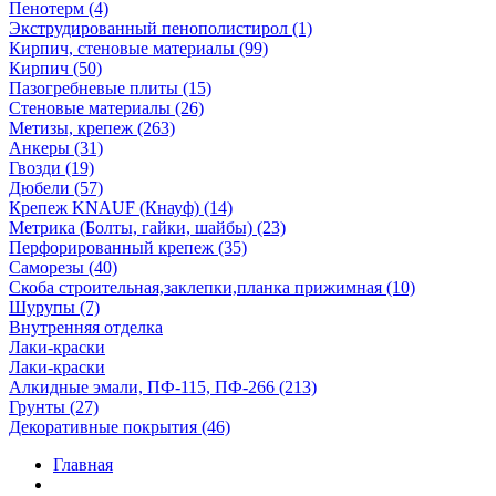
Пенотерм (4)
Экструдированный пенополистирол (1)
Кирпич, стеновые материалы (99)
Кирпич (50)
Пазогребневые плиты (15)
Стеновые материалы (26)
Метизы, крепеж (263)
Анкеры (31)
Гвозди (19)
Дюбели (57)
Крепеж KNAUF (Кнауф) (14)
Метрика (Болты, гайки, шайбы) (23)
Перфорированный крепеж (35)
Саморезы (40)
Скоба строительная,заклепки,планка прижимная (10)
Шурупы (7)
Внутренняя отделка
Лаки-краски
Лаки-краски
Алкидные эмали, ПФ-115, ПФ-266 (213)
Грунты (27)
Декоративные покрытия (46)
Главная