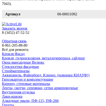
7043).
Артикул
00-00011092
Заказать звонок
8 (3452) 47-52-52
Обратная связь
8-961-205-88-80
Всё для ремонта
Кровля Фасад
Кровля, гидроизоляция, металлочерепица, сайдинг
Окна мансардные Велюкс
Стеклосетки фасадные
Стройматериалы
Аквапанель. Файерборд. Клинео. (новинки КНАУФ!)
Гипсокартон и комплектующие
Кирпич, стеновые материалы
Ленты, скотчи, серпянки, сетки армировочные
Внутренняя отделка
Лаки-краски
Алкидные эмали, ПФ-115, ПФ-266
Грунты