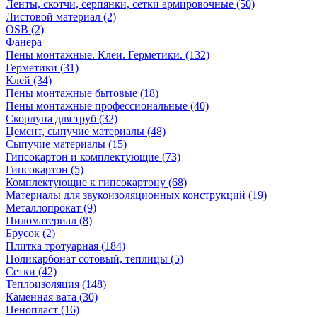
Ленты, скотчи, серпянки, сетки армировочные (50)
Листовой материал (2)
OSB (2)
Фанера
Пены монтажные. Клеи. Герметики. (132)
Герметики (31)
Клей (34)
Пены монтажные бытовые (18)
Пены монтажные профессиональные (40)
Скорлупа для труб (32)
Цемент, сыпучие материалы (48)
Сыпучие материалы (15)
Гипсокартон и комплектующие (73)
Гипсокартон (5)
Комплектующие к гипсокартону (68)
Материалы для звукоизоляционных конструкций (19)
Металлопрокат (9)
Пиломатериал (8)
Брусок (2)
Плитка тротуарная (184)
Поликарбонат сотовый, теплицы (5)
Сетки (42)
Теплоизоляция (148)
Каменная вата (30)
Пенопласт (16)