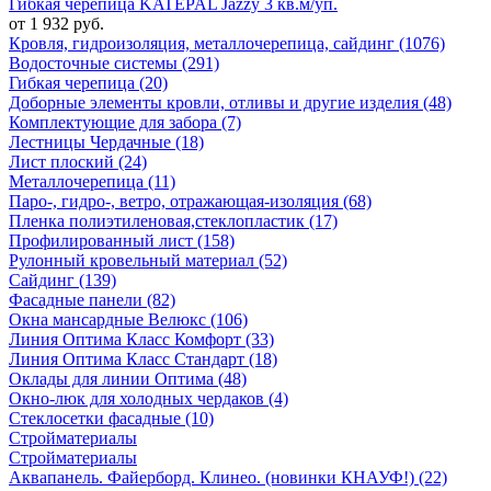
Гибкая черепица KATEPAL Jazzy 3 кв.м/уп.
от 1 932 руб.
Кровля, гидроизоляция, металлочерепица, сайдинг (1076)
Водосточные системы (291)
Гибкая черепица (20)
Доборные элементы кровли, отливы и другие изделия (48)
Комплектующие для забора (7)
Лестницы Чердачные (18)
Лист плоский (24)
Металлочерепица (11)
Паро-, гидро-, ветро, отражающая-изоляция (68)
Пленка полиэтиленовая,стеклопластик (17)
Профилированный лист (158)
Рулонный кровельный материал (52)
Сайдинг (139)
Фасадные панели (82)
Окна мансардные Велюкс (106)
Линия Оптима Класс Комфорт (33)
Линия Оптима Класс Стандарт (18)
Оклады для линии Оптима (48)
Окно-люк для холодных чердаков (4)
Стеклосетки фасадные (10)
Стройматериалы
Стройматериалы
Аквапанель. Файерборд. Клинео. (новинки КНАУФ!) (22)