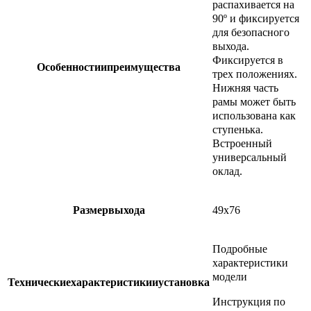
распахивается на
90º и фиксируется
для безопасного
выхода.
Фиксируется в
Особенности
и
преимуществ
а
трех положениях.
Нижняя часть
рамы может быть
использована как
ступенька.
Встроенный
универсальный
оклад.
Размер
выход
а
​49х76
​Подробные
характеристики
модели
Технические
характеристики
и
установк
а
Инструкция по