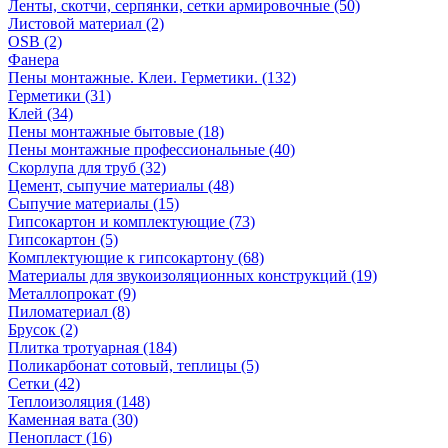
Ленты, скотчи, серпянки, сетки армировочные (50)
Листовой материал (2)
OSB (2)
Фанера
Пены монтажные. Клеи. Герметики. (132)
Герметики (31)
Клей (34)
Пены монтажные бытовые (18)
Пены монтажные профессиональные (40)
Скорлупа для труб (32)
Цемент, сыпучие материалы (48)
Сыпучие материалы (15)
Гипсокартон и комплектующие (73)
Гипсокартон (5)
Комплектующие к гипсокартону (68)
Материалы для звукоизоляционных конструкций (19)
Металлопрокат (9)
Пиломатериал (8)
Брусок (2)
Плитка тротуарная (184)
Поликарбонат сотовый, теплицы (5)
Сетки (42)
Теплоизоляция (148)
Каменная вата (30)
Пенопласт (16)