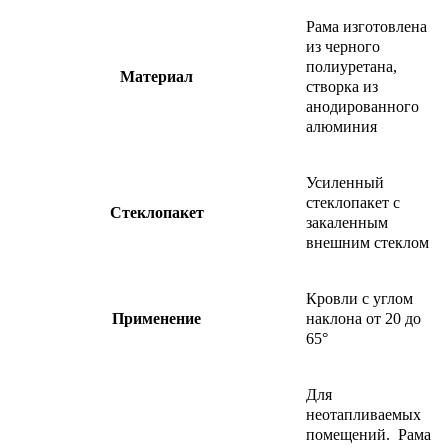
Рама изготовлена
из черного
полиуретана,
Материа
л
створка из
анодированного
алюминия
​Усиленный
стеклопакет с
Стеклопаке
т
закаленным
внешним стеклом
Кровли с углом
Применени
е
наклона от 20 до
65°
​Для
неотапливаемых
помещений. Рама