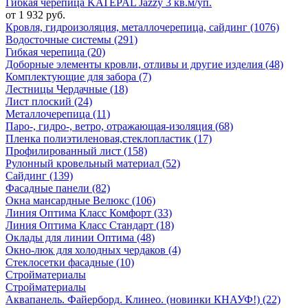
Гибкая черепица KATEPAL Jazzy 3 кв.м/уп.
от 1 932 руб.
Кровля, гидроизоляция, металлочерепица, сайдинг (1076)
Водосточные системы (291)
Гибкая черепица (20)
Доборные элементы кровли, отливы и другие изделия (48)
Комплектующие для забора (7)
Лестницы Чердачные (18)
Лист плоский (24)
Металлочерепица (11)
Паро-, гидро-, ветро, отражающая-изоляция (68)
Пленка полиэтиленовая,стеклопластик (17)
Профилированный лист (158)
Рулонный кровельный материал (52)
Сайдинг (139)
Фасадные панели (82)
Окна мансардные Велюкс (106)
Линия Оптима Класс Комфорт (33)
Линия Оптима Класс Стандарт (18)
Оклады для линии Оптима (48)
Окно-люк для холодных чердаков (4)
Стеклосетки фасадные (10)
Стройматериалы
Стройматериалы
Аквапанель. Файерборд. Клинео. (новинки КНАУФ!) (22)