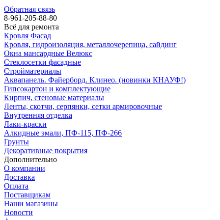
Обратная связь
8-961-205-88-80
Всё для ремонта
Кровля Фасад
Кровля, гидроизоляция, металлочерепица, сайдинг
Окна мансардные Велюкс
Стеклосетки фасадные
Стройматериалы
Аквапанель. Файерборд. Клинео. (новинки КНАУФ!)
Гипсокартон и комплектующие
Кирпич, стеновые материалы
Ленты, скотчи, серпянки, сетки армировочные
Внутренняя отделка
Лаки-краски
Алкидные эмали, ПФ-115, ПФ-266
Грунты
Декоративные покрытия
Дополнительно
О компании
Доставка
Оплата
Поставщикам
Наши магазины
Новости