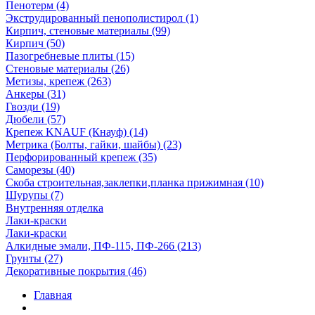
Пенотерм (4)
Экструдированный пенополистирол (1)
Кирпич, стеновые материалы (99)
Кирпич (50)
Пазогребневые плиты (15)
Стеновые материалы (26)
Метизы, крепеж (263)
Анкеры (31)
Гвозди (19)
Дюбели (57)
Крепеж KNAUF (Кнауф) (14)
Метрика (Болты, гайки, шайбы) (23)
Перфорированный крепеж (35)
Саморезы (40)
Скоба строительная,заклепки,планка прижимная (10)
Шурупы (7)
Внутренняя отделка
Лаки-краски
Лаки-краски
Алкидные эмали, ПФ-115, ПФ-266 (213)
Грунты (27)
Декоративные покрытия (46)
Главная