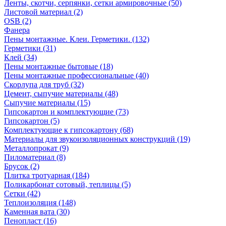
Ленты, скотчи, серпянки, сетки армировочные (50)
Листовой материал (2)
OSB (2)
Фанера
Пены монтажные. Клеи. Герметики. (132)
Герметики (31)
Клей (34)
Пены монтажные бытовые (18)
Пены монтажные профессиональные (40)
Скорлупа для труб (32)
Цемент, сыпучие материалы (48)
Сыпучие материалы (15)
Гипсокартон и комплектующие (73)
Гипсокартон (5)
Комплектующие к гипсокартону (68)
Материалы для звукоизоляционных конструкций (19)
Металлопрокат (9)
Пиломатериал (8)
Брусок (2)
Плитка тротуарная (184)
Поликарбонат сотовый, теплицы (5)
Сетки (42)
Теплоизоляция (148)
Каменная вата (30)
Пенопласт (16)