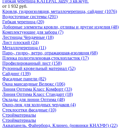
Гибкая черепица KATEPAL Jazzy 3 кв.м/уп.
от 1 932 руб.
Кровля, гидроизоляция, металлочерепица, сайдинг (1076)
Водосточные системы (291)
Гибкая черепица (20)
Доборные элементы кровли, отливы и другие изделия (48)
Комплектующие для забора (7)
Лестницы Чердачные (18)
Лист плоский (24)
Металлочерепица (11)
Паро-, гидро-, ветро, отражающая-изоляция (68)
Пленка полиэтиленовая,стеклопластик (17)
Профилированный лист (158)
Рулонный кровельный материал (52)
Сайдинг (139)
Фасадные панели (82)
Окна мансардные Велюкс (106)
Линия Оптима Класс Комфорт (33)
Линия Оптима Класс Стандарт (18)
Оклады для линии Оптима (48)
Окно-люк для холодных чердаков (4)
Стеклосетки фасадные (10)
Стройматериалы
Стройматериалы
Аквапанель. Файерборд. Клинео. (новинки КНАУФ!) (22)