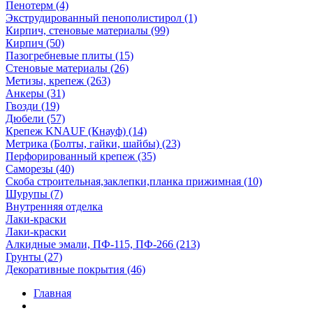
Пенотерм (4)
Экструдированный пенополистирол (1)
Кирпич, стеновые материалы (99)
Кирпич (50)
Пазогребневые плиты (15)
Стеновые материалы (26)
Метизы, крепеж (263)
Анкеры (31)
Гвозди (19)
Дюбели (57)
Крепеж KNAUF (Кнауф) (14)
Метрика (Болты, гайки, шайбы) (23)
Перфорированный крепеж (35)
Саморезы (40)
Скоба строительная,заклепки,планка прижимная (10)
Шурупы (7)
Внутренняя отделка
Лаки-краски
Лаки-краски
Алкидные эмали, ПФ-115, ПФ-266 (213)
Грунты (27)
Декоративные покрытия (46)
Главная