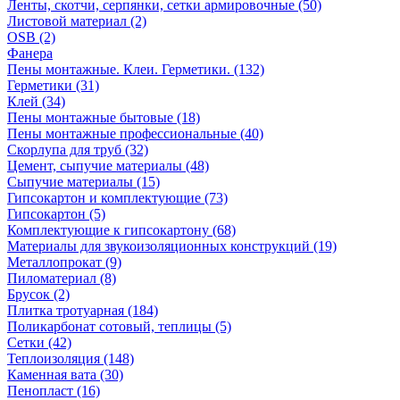
Ленты, скотчи, серпянки, сетки армировочные (50)
Листовой материал (2)
OSB (2)
Фанера
Пены монтажные. Клеи. Герметики. (132)
Герметики (31)
Клей (34)
Пены монтажные бытовые (18)
Пены монтажные профессиональные (40)
Скорлупа для труб (32)
Цемент, сыпучие материалы (48)
Сыпучие материалы (15)
Гипсокартон и комплектующие (73)
Гипсокартон (5)
Комплектующие к гипсокартону (68)
Материалы для звукоизоляционных конструкций (19)
Металлопрокат (9)
Пиломатериал (8)
Брусок (2)
Плитка тротуарная (184)
Поликарбонат сотовый, теплицы (5)
Сетки (42)
Теплоизоляция (148)
Каменная вата (30)
Пенопласт (16)