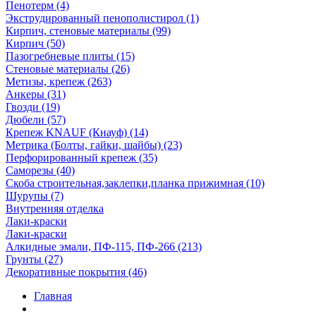
Пенотерм (4)
Экструдированный пенополистирол (1)
Кирпич, стеновые материалы (99)
Кирпич (50)
Пазогребневые плиты (15)
Стеновые материалы (26)
Метизы, крепеж (263)
Анкеры (31)
Гвозди (19)
Дюбели (57)
Крепеж KNAUF (Кнауф) (14)
Метрика (Болты, гайки, шайбы) (23)
Перфорированный крепеж (35)
Саморезы (40)
Скоба строительная,заклепки,планка прижимная (10)
Шурупы (7)
Внутренняя отделка
Лаки-краски
Лаки-краски
Алкидные эмали, ПФ-115, ПФ-266 (213)
Грунты (27)
Декоративные покрытия (46)
Главная