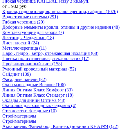
Гибкая черепица KATEPAL Jazzy 3 кв.м/уп.
от 1 932 руб.
Кровля, гидроизоляция, металлочерепица, сайдинг (1076)
Водосточные системы (291)
Гибкая черепица (20)
Доборные элементы кровли, отливы и другие изделия (48)
Комплектующие для забора (7)
Лестницы Чердачные (18)
Лист плоский (24)
Металлочерепица (11)
Паро-, гидро-, ветро, отражающая-изоляция (68)
Пленка полиэтиленовая,стеклопластик (17)
Профилированный лист (158)
Рулонный кровельный материал (52)
Сайдинг (139)
Фасадные панели (82)
Окна мансардные Велюкс (106)
Линия Оптима Класс Комфорт (33)
Линия Оптима Класс Стандарт (18)
Оклады для линии Оптима (48)
Окно-люк для холодных чердаков (4)
Стеклосетки фасадные (10)
Стройматериалы
Стройматериалы
Аквапанель. Файерборд. Клинео. (новинки КНАУФ!) (22)