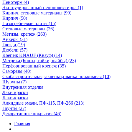
Пенотерм (4)
Экструдированный пенополистирол (1)
Кирпич, стеновые материалы (99)
Кирпич (50)
Пазогребневые плиты (15)
Стеновые материалы (26)
Метизы, крепеж (263)
Анкеры (31)
Гвозди (19)
Дюбели (57)
Крепеж KNAUF (Кнауф) (14)
Метрика (Болты, гайки, шайбы) (23)
Перфорированный крепеж (35)
Саморезы (40)
Скоба строительная,заклепки,планка прижимная (10)
Шурупы (7)
Внутренняя отделка
Лаки-краски
Лаки-краски
Алкидные эмали, ПФ-115, ПФ-266 (213)
Грунты (27)
Декоративные покрытия (46)
Главная