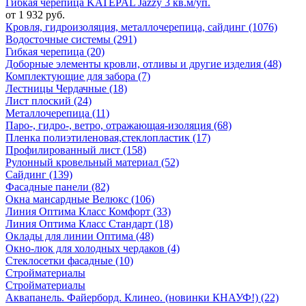
Гибкая черепица KATEPAL Jazzy 3 кв.м/уп.
от 1 932 руб.
Кровля, гидроизоляция, металлочерепица, сайдинг (1076)
Водосточные системы (291)
Гибкая черепица (20)
Доборные элементы кровли, отливы и другие изделия (48)
Комплектующие для забора (7)
Лестницы Чердачные (18)
Лист плоский (24)
Металлочерепица (11)
Паро-, гидро-, ветро, отражающая-изоляция (68)
Пленка полиэтиленовая,стеклопластик (17)
Профилированный лист (158)
Рулонный кровельный материал (52)
Сайдинг (139)
Фасадные панели (82)
Окна мансардные Велюкс (106)
Линия Оптима Класс Комфорт (33)
Линия Оптима Класс Стандарт (18)
Оклады для линии Оптима (48)
Окно-люк для холодных чердаков (4)
Стеклосетки фасадные (10)
Стройматериалы
Стройматериалы
Аквапанель. Файерборд. Клинео. (новинки КНАУФ!) (22)