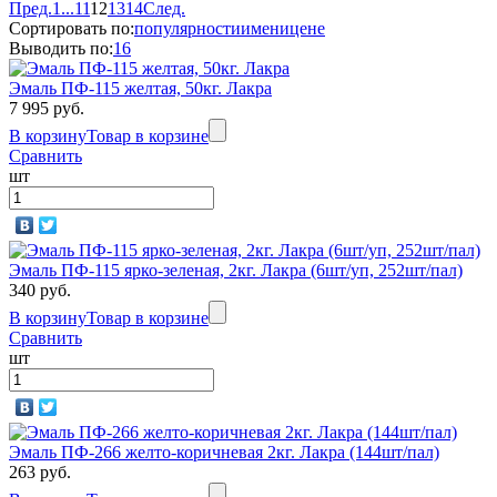
Пред.
1
...
11
12
13
14
След.
Сортировать по:
популярности
имени
цене
Выводить по:
16
Эмаль ПФ-115 желтая, 50кг. Лакра
7 995 руб.
В корзину
Товар в корзине
Сравнить
шт
Эмаль ПФ-115 ярко-зеленая, 2кг. Лакра (6шт/уп, 252шт/пал)
340 руб.
В корзину
Товар в корзине
Сравнить
шт
Эмаль ПФ-266 желто-коричневая 2кг. Лакра (144шт/пал)
263 руб.