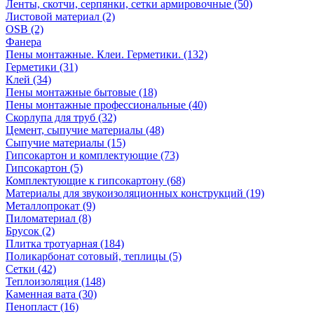
Ленты, скотчи, серпянки, сетки армировочные (50)
Листовой материал (2)
OSB (2)
Фанера
Пены монтажные. Клеи. Герметики. (132)
Герметики (31)
Клей (34)
Пены монтажные бытовые (18)
Пены монтажные профессиональные (40)
Скорлупа для труб (32)
Цемент, сыпучие материалы (48)
Сыпучие материалы (15)
Гипсокартон и комплектующие (73)
Гипсокартон (5)
Комплектующие к гипсокартону (68)
Материалы для звукоизоляционных конструкций (19)
Металлопрокат (9)
Пиломатериал (8)
Брусок (2)
Плитка тротуарная (184)
Поликарбонат сотовый, теплицы (5)
Сетки (42)
Теплоизоляция (148)
Каменная вата (30)
Пенопласт (16)