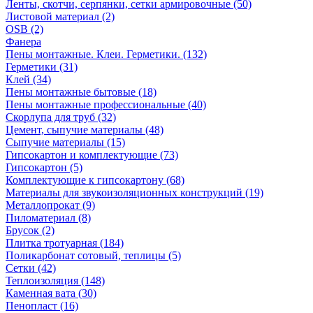
Ленты, скотчи, серпянки, сетки армировочные (50)
Листовой материал (2)
OSB (2)
Фанера
Пены монтажные. Клеи. Герметики. (132)
Герметики (31)
Клей (34)
Пены монтажные бытовые (18)
Пены монтажные профессиональные (40)
Скорлупа для труб (32)
Цемент, сыпучие материалы (48)
Сыпучие материалы (15)
Гипсокартон и комплектующие (73)
Гипсокартон (5)
Комплектующие к гипсокартону (68)
Материалы для звукоизоляционных конструкций (19)
Металлопрокат (9)
Пиломатериал (8)
Брусок (2)
Плитка тротуарная (184)
Поликарбонат сотовый, теплицы (5)
Сетки (42)
Теплоизоляция (148)
Каменная вата (30)
Пенопласт (16)