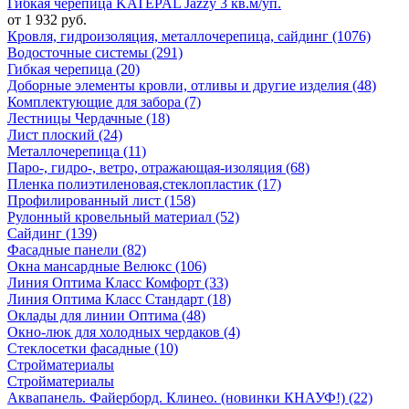
Гибкая черепица KATEPAL Jazzy 3 кв.м/уп.
от 1 932 руб.
Кровля, гидроизоляция, металлочерепица, сайдинг (1076)
Водосточные системы (291)
Гибкая черепица (20)
Доборные элементы кровли, отливы и другие изделия (48)
Комплектующие для забора (7)
Лестницы Чердачные (18)
Лист плоский (24)
Металлочерепица (11)
Паро-, гидро-, ветро, отражающая-изоляция (68)
Пленка полиэтиленовая,стеклопластик (17)
Профилированный лист (158)
Рулонный кровельный материал (52)
Сайдинг (139)
Фасадные панели (82)
Окна мансардные Велюкс (106)
Линия Оптима Класс Комфорт (33)
Линия Оптима Класс Стандарт (18)
Оклады для линии Оптима (48)
Окно-люк для холодных чердаков (4)
Стеклосетки фасадные (10)
Стройматериалы
Стройматериалы
Аквапанель. Файерборд. Клинео. (новинки КНАУФ!) (22)