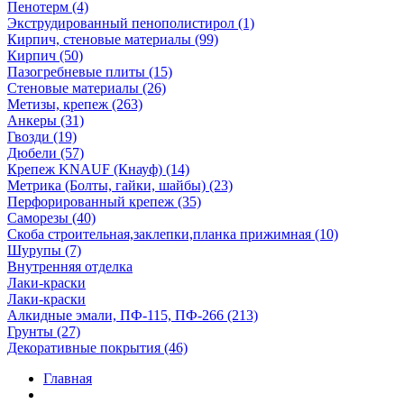
Пенотерм (4)
Экструдированный пенополистирол (1)
Кирпич, стеновые материалы (99)
Кирпич (50)
Пазогребневые плиты (15)
Стеновые материалы (26)
Метизы, крепеж (263)
Анкеры (31)
Гвозди (19)
Дюбели (57)
Крепеж KNAUF (Кнауф) (14)
Метрика (Болты, гайки, шайбы) (23)
Перфорированный крепеж (35)
Саморезы (40)
Скоба строительная,заклепки,планка прижимная (10)
Шурупы (7)
Внутренняя отделка
Лаки-краски
Лаки-краски
Алкидные эмали, ПФ-115, ПФ-266 (213)
Грунты (27)
Декоративные покрытия (46)
Главная