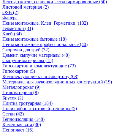
Ленты, скотчи, серпянки, сетки армировочные (50)
Листовой материал (2)
OSB (2)
Фанера
Пены монтажные. Клеи. Герметики. (132)
Герметики (31)
Клей (34)
Пены монтажные бытовые (18)
Пены монтажные профессиональные (40)
Скорлупа для труб (32)
Цемент, сыпучие материалы (48)
Сыпучие материалы (15)
Гипсокартон и комплектующие (73)
Гипсокартон (5)
Комплектующие к гипсокартону (68)
Материалы для звукоизоляционных конструкций (19)
Металлопрокат (9)
Пиломатериал (8)
Брусок (2)
Плитка тротуарная (184)
Поликарбонат сотовый, теплицы (5)
Сетки (42)
Теплоизоляция (148)
Каменная вата (30)
Пенопласт (16)