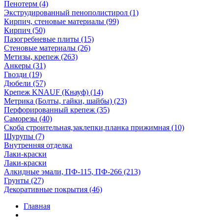
Пенотерм (4)
Экструдированный пенополистирол (1)
Кирпич, стеновые материалы (99)
Кирпич (50)
Пазогребневые плиты (15)
Стеновые материалы (26)
Метизы, крепеж (263)
Анкеры (31)
Гвозди (19)
Дюбели (57)
Крепеж KNAUF (Кнауф) (14)
Метрика (Болты, гайки, шайбы) (23)
Перфорированный крепеж (35)
Саморезы (40)
Скоба строительная,заклепки,планка прижимная (10)
Шурупы (7)
Внутренняя отделка
Лаки-краски
Лаки-краски
Алкидные эмали, ПФ-115, ПФ-266 (213)
Грунты (27)
Декоративные покрытия (46)
Главная