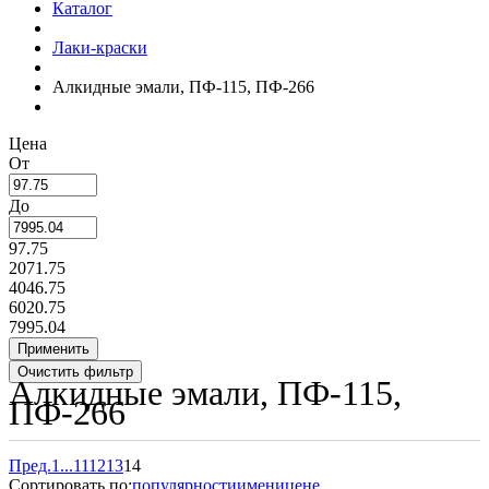
Каталог
Лаки-краски
Алкидные эмали, ПФ-115, ПФ-266
Цена
От
До
97.75
2071.75
4046.75
6020.75
7995.04
Алкидные эмали, ПФ-115,
ПФ-266
Пред.
1
...
11
12
13
14
Сортировать по:
популярности
имени
цене