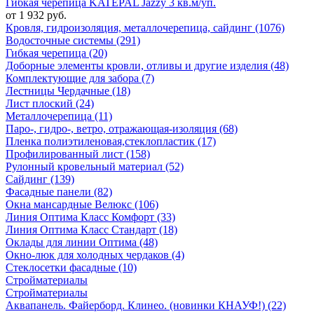
Гибкая черепица KATEPAL Jazzy 3 кв.м/уп.
от 1 932 руб.
Кровля, гидроизоляция, металлочерепица, сайдинг (1076)
Водосточные системы (291)
Гибкая черепица (20)
Доборные элементы кровли, отливы и другие изделия (48)
Комплектующие для забора (7)
Лестницы Чердачные (18)
Лист плоский (24)
Металлочерепица (11)
Паро-, гидро-, ветро, отражающая-изоляция (68)
Пленка полиэтиленовая,стеклопластик (17)
Профилированный лист (158)
Рулонный кровельный материал (52)
Сайдинг (139)
Фасадные панели (82)
Окна мансардные Велюкс (106)
Линия Оптима Класс Комфорт (33)
Линия Оптима Класс Стандарт (18)
Оклады для линии Оптима (48)
Окно-люк для холодных чердаков (4)
Стеклосетки фасадные (10)
Стройматериалы
Стройматериалы
Аквапанель. Файерборд. Клинео. (новинки КНАУФ!) (22)