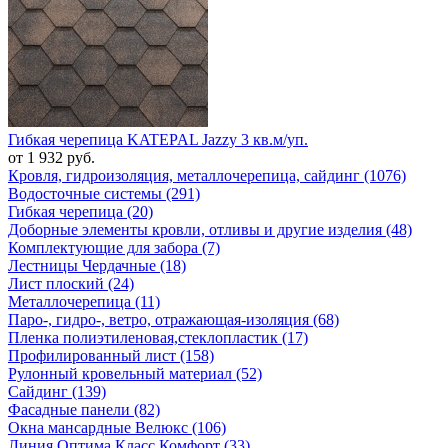
Гибкая черепица KATEPAL Jazzy 3 кв.м/уп.
от 1 932 руб.
Кровля, гидроизоляция, металлочерепица, сайдинг (1076)
Водосточные системы (291)
Гибкая черепица (20)
Доборные элементы кровли, отливы и другие изделия (48)
Комплектующие для забора (7)
Лестницы Чердачные (18)
Лист плоский (24)
Металлочерепица (11)
Паро-, гидро-, ветро, отражающая-изоляция (68)
Пленка полиэтиленовая,стеклопластик (17)
Профилированный лист (158)
Рулонный кровельный материал (52)
Сайдинг (139)
Фасадные панели (82)
Окна мансардные Велюкс (106)
Линия Оптима Класс Комфорт (33)