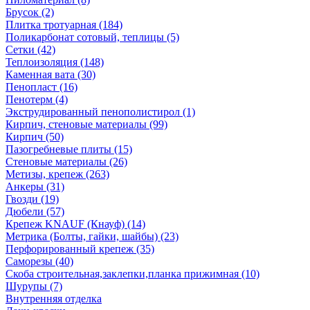
Брусок (2)
Плитка тротуарная (184)
Поликарбонат сотовый, теплицы (5)
Сетки (42)
Теплоизоляция (148)
Каменная вата (30)
Пенопласт (16)
Пенотерм (4)
Экструдированный пенополистирол (1)
Кирпич, стеновые материалы (99)
Кирпич (50)
Пазогребневые плиты (15)
Стеновые материалы (26)
Метизы, крепеж (263)
Анкеры (31)
Гвозди (19)
Дюбели (57)
Крепеж KNAUF (Кнауф) (14)
Метрика (Болты, гайки, шайбы) (23)
Перфорированный крепеж (35)
Саморезы (40)
Скоба строительная,заклепки,планка прижимная (10)
Шурупы (7)
Внутренняя отделка