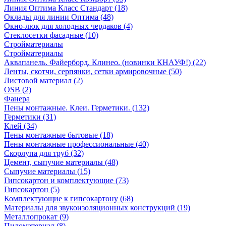
Линия Оптима Класс Стандарт (18)
Оклады для линии Оптима (48)
Окно-люк для холодных чердаков (4)
Стеклосетки фасадные (10)
Стройматериалы
Стройматериалы
Аквапанель. Файерборд. Клинео. (новинки КНАУФ!) (22)
Ленты, скотчи, серпянки, сетки армировочные (50)
Листовой материал (2)
OSB (2)
Фанера
Пены монтажные. Клеи. Герметики. (132)
Герметики (31)
Клей (34)
Пены монтажные бытовые (18)
Пены монтажные профессиональные (40)
Скорлупа для труб (32)
Цемент, сыпучие материалы (48)
Сыпучие материалы (15)
Гипсокартон и комплектующие (73)
Гипсокартон (5)
Комплектующие к гипсокартону (68)
Материалы для звукоизоляционных конструкций (19)
Металлопрокат (9)
Пиломатериал (8)