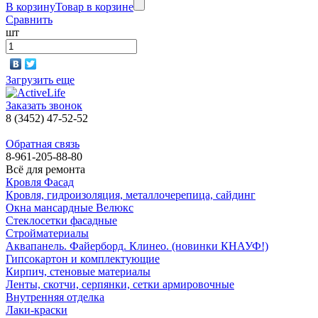
В корзину
Товар в корзине
Сравнить
шт
Загрузить еще
Заказать звонок
8 (3452) 47-52-52
Обратная связь
8-961-205-88-80
Всё для ремонта
Кровля Фасад
Кровля, гидроизоляция, металлочерепица, сайдинг
Окна мансардные Велюкс
Стеклосетки фасадные
Стройматериалы
Аквапанель. Файерборд. Клинео. (новинки КНАУФ!)
Гипсокартон и комплектующие
Кирпич, стеновые материалы
Ленты, скотчи, серпянки, сетки армировочные
Внутренняя отделка
Лаки-краски