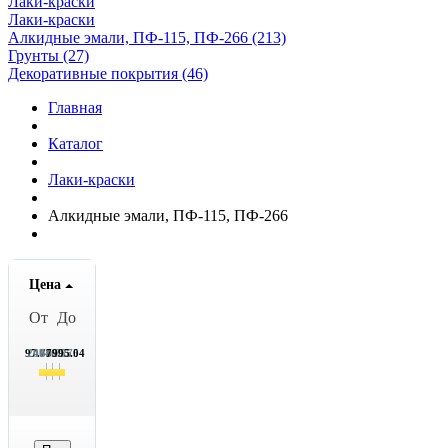
Лаки-краски
Лаки-краски
Алкидные эмали, ПФ-115, ПФ-266 (213)
Грунты (27)
Декоративные покрытия (46)
Главная
Каталог
Лаки-краски
Алкидные эмали, ПФ-115, ПФ-266
Цена
От
До
97.75
2071.75
4046.75
6020.75
7995.04