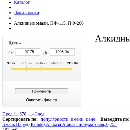
Каталог
Лаки-краски
Алкидные эмали, ПФ-115, ПФ-266
Алкидны
Цена
От
До
97.75
2071.75
4046.75
6020.75
7995.04
Пред.
1
...
6
7
8
...
14
След.
Сортировать по:
популярности
имени
цене
Выводить по:
Эмаль Парад (Parade) А5 база А белая полуматовая, 0,75л
481 руб.