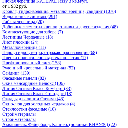
Гибкая черепица KATEPAL Jazzy 3 кв.м/уп.
от 1 932 руб.
Кровля, гидроизоляция, металлочерепица, сайдинг (1076)
Водосточные системы (291)
Гибкая черепица (20)
Доборные элементы кровли, отливы и другие изделия (48)
Комплектующие для забора (7)
Лестницы Чердачные (18)
Лист плоский (24)
Металлочерепица (11)
Паро-, гидро-, ветро, отражающая-изоляция (68)
Пленка полиэтиленовая,стеклопластик (17)
Профилированный лист (158)
Рулонный кровельный материал (52)
Сайдинг (139)
Фасадные панели (82)
Окна мансардные Велюкс (106)
Линия Оптима Класс Комфорт (33)
Линия Оптима Класс Стандарт (18)
Оклады для линии Оптима (48)
Окно-люк для холодных чердаков (4)
Стеклосетки фасадные (10)
Стройматериалы
Стройматериалы
Аквапанель. Файерборд. Клинео. (новинки КНАУФ!) (22)