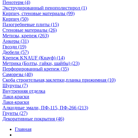
Пенотерм (4)
Экструдированный пенополистирол (1)
Кирпич, стеновые материалы (99)
Кирпич (50)
Пазогребневые плиты (15)
Стеновые материалы (26)
Метизы, крепеж (263)
Анкеры (31)
Гвозди (19)
Дюбели (57)
Крепеж KNAUF (Кнауф) (14)
Метрика (Болты, гайки, шайбы) (23)
Перфорированный крепеж (35)
Саморезы (40)
Скоба строительная,заклепки,планка прижимная (10)
Шурупы (7)
Внутренняя отделка
Лаки-краски
Лаки-краски
Алкидные эмали, ПФ-115, ПФ-266 (213)
Грунты (27)
Декоративные покрытия (46)
Главная