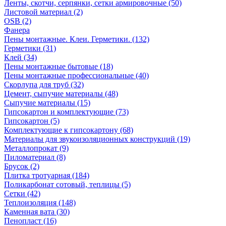
Ленты, скотчи, серпянки, сетки армировочные (50)
Листовой материал (2)
OSB (2)
Фанера
Пены монтажные. Клеи. Герметики. (132)
Герметики (31)
Клей (34)
Пены монтажные бытовые (18)
Пены монтажные профессиональные (40)
Скорлупа для труб (32)
Цемент, сыпучие материалы (48)
Сыпучие материалы (15)
Гипсокартон и комплектующие (73)
Гипсокартон (5)
Комплектующие к гипсокартону (68)
Материалы для звукоизоляционных конструкций (19)
Металлопрокат (9)
Пиломатериал (8)
Брусок (2)
Плитка тротуарная (184)
Поликарбонат сотовый, теплицы (5)
Сетки (42)
Теплоизоляция (148)
Каменная вата (30)
Пенопласт (16)