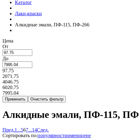
Каталог
Лаки-краски
Алкидные эмали, ПФ-115, ПФ-266
Цена
От
До
97.75
2071.75
4046.75
6020.75
7995.04
Алкидные эмали, ПФ-115, ПФ
Пред.
1
...
5
6
7
...
14
След.
Сортировать по:
популярности
имени
цене