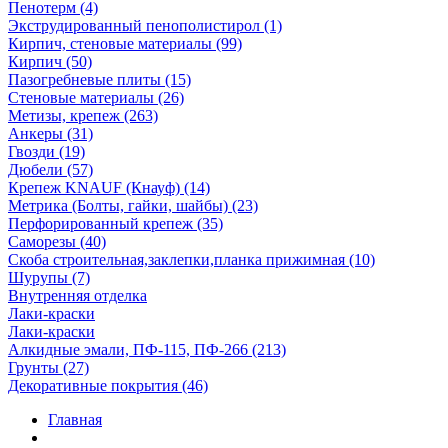
Пенотерм (4)
Экструдированный пенополистирол (1)
Кирпич, стеновые материалы (99)
Кирпич (50)
Пазогребневые плиты (15)
Стеновые материалы (26)
Метизы, крепеж (263)
Анкеры (31)
Гвозди (19)
Дюбели (57)
Крепеж KNAUF (Кнауф) (14)
Метрика (Болты, гайки, шайбы) (23)
Перфорированный крепеж (35)
Саморезы (40)
Скоба строительная,заклепки,планка прижимная (10)
Шурупы (7)
Внутренняя отделка
Лаки-краски
Лаки-краски
Алкидные эмали, ПФ-115, ПФ-266 (213)
Грунты (27)
Декоративные покрытия (46)
Главная