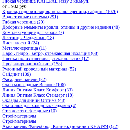
Гибкая черепица KATEPAL Jazzy 3 кв.м/уп.
от 1 932 руб.
Кровля, гидроизоляция, металлочерепица, сайдинг (1076)
Водосточные системы (291)
Гибкая черепица (20)
Доборные элементы кровли, отливы и другие изделия (48)
Комплектующие для забора (7)
Лестницы Чердачные (18)
Лист плоский (24)
Металлочерепица (11)
Паро-, гидро-, ветро, отражающая-изоляция (68)
Пленка полиэтиленовая,стеклопластик (17)
Профилированный лист (158)
Рулонный кровельный материал (52)
Сайдинг (139)
Фасадные панели (82)
Окна мансардные Велюкс (106)
Линия Оптима Класс Комфорт (33)
Линия Оптима Класс Стандарт (18)
Оклады для линии Оптима (48)
Окно-люк для холодных чердаков (4)
Стеклосетки фасадные (10)
Стройматериалы
Стройматериалы
Аквапанель. Файерборд. Клинео. (новинки КНАУФ!) (22)