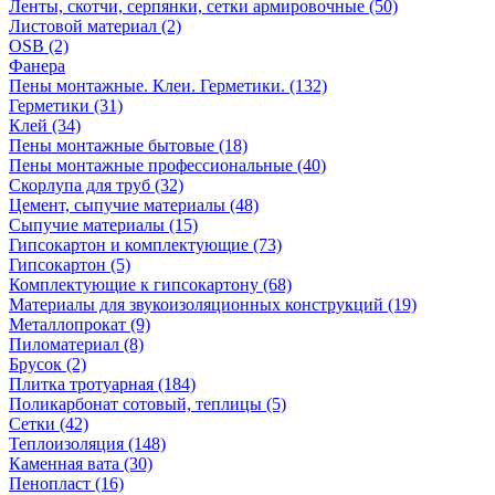
Ленты, скотчи, серпянки, сетки армировочные (50)
Листовой материал (2)
OSB (2)
Фанера
Пены монтажные. Клеи. Герметики. (132)
Герметики (31)
Клей (34)
Пены монтажные бытовые (18)
Пены монтажные профессиональные (40)
Скорлупа для труб (32)
Цемент, сыпучие материалы (48)
Сыпучие материалы (15)
Гипсокартон и комплектующие (73)
Гипсокартон (5)
Комплектующие к гипсокартону (68)
Материалы для звукоизоляционных конструкций (19)
Металлопрокат (9)
Пиломатериал (8)
Брусок (2)
Плитка тротуарная (184)
Поликарбонат сотовый, теплицы (5)
Сетки (42)
Теплоизоляция (148)
Каменная вата (30)
Пенопласт (16)